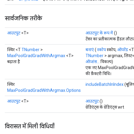
सार्वजनिक तरीके
आउटपुट
<T>
आउटपुट के रूप में
()
टेंसर का प्रतीकात्मक हैंडल लौटात
स्थिर <T
TNumber
>
बनाएं
(
स्कोप
स्कोप,
ऑपरेंड
<T
MaxPoolGradGradWithArgmax
<T>
TNumber
> argmax, लिस्ट<लॉन्
बढ़ाता है
ऑप्शंस...
विकल्प)
एक नए MaxPoolGradGradWi
की फ़ैक्टरी विधि।
स्थिर
includeBatchInIndex
(बूलि
MaxPoolGradGradWithArgmax.Options
r
आउटपुट
<T>
आउटपुट
()
t
ग्रेडिएंट्स के ग्रेडिएंट्स wrt
विरासत में मिली विधियाँ