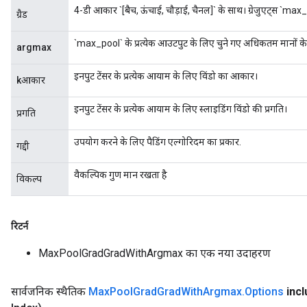
4-डी आकार `[बैच, ऊंचाई, चौड़ाई, चैनल]` के साथ। ग्रेजुएट्स `max_
ग्रैड
`max_pool` के प्रत्येक आउटपुट के लिए चुने गए अधिकतम मानों क
argmax
ize
इनपुट टेंसर के प्रत्येक आयाम के लिए विंडो का आकार।
kआकार
इनपुट टेंसर के प्रत्येक आयाम के लिए स्लाइडिंग विंडो की प्रगति।
प्रगति
Requantize
उपयोग करने के लिए पैडिंग एल्गोरिदम का प्रकार.
गद्दी
ize
AndReluAndRequantize
वैकल्पिक गुण मान रखता है
विकल्प
u
uAndRequantize
रिटर्न
MaxPoolGradGradWithArgmax का एक नया उदाहरण
AndRelu
AndReluAndRequantize
सार्वजनिक स्थैतिक
Max
Pool
Grad
Grad
With
Argmax
.
Options
inc