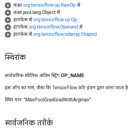
कक्षा
org.tensorflow.op.RawOp
से
कक्षा java.lang.Object से
इंटरफ़ेस से
org.tensorflow.op.Op
इंटरफ़ेस
org.tensorflow.Operand
से
इंटरफ़ेस से
org.tensorflow.ndarray.Shaped
स्थिरांक
सार्वजनिक स्थैतिक अंतिम स्ट्रिंग
OP
_
NAME
इस ऑप का नाम, जैसा कि TensorFlow कोर इंजन द्वारा जाना जाता है
स्थिर मान:
"MaxPoolGradGradWithArgmax"
सार्वजनिक तरीके