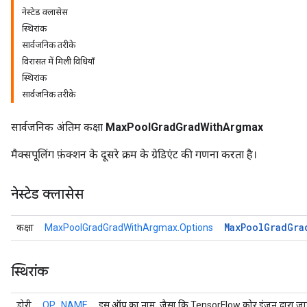
नेस्टेड क्लासेस
स्थिरांक
सार्वजनिक तरीके
विरासत में मिली विधियाँ
स्थिरांक
सार्वजनिक तरीके
सार्वजनिक अंतिम कक्षा
MaxPoolGradGradWithArgmax
मैक्सपूलिंग फ़ंक्शन के दूसरे क्रम के ग्रेडिएंट की गणना करता है।
नेस्टेड क्लासेस
Max
Pool
Grad
Gra
कक्षा
MaxPoolGradGradWithArgmax.Options
स्थिरांक
डोरी
OP_NAME
इस ऑप का नाम, जैसा कि TensorFlow कोर इंजन द्वारा जान