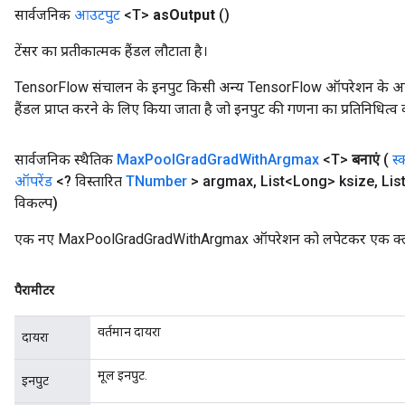
सार्वजनिक
आउटपुट
<T>
as
Output
()
टेंसर का प्रतीकात्मक हैंडल लौटाता है।
TensorFlow संचालन के इनपुट किसी अन्य TensorFlow ऑपरेशन के आउटप
हैंडल प्राप्त करने के लिए किया जाता है जो इनपुट की गणना का प्रतिनिधित्व 
सार्वजनिक स्थैतिक
Max
Pool
Grad
Grad
With
Argmax
<T>
बनाएं
(
स्
ऑपरेंड
<? विस्तारित
TNumber
> argmax
,
List<Long> ksize
,
List
विकल्प)
एक नए MaxPoolGradGradWithArgmax ऑपरेशन को लपेटकर एक क्लास ब
पैरामीटर
वर्तमान दायरा
दायरा
मूल इनपुट.
इनपुट