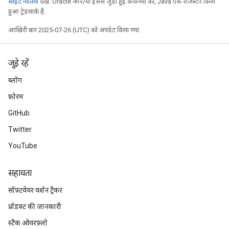
साइट नीतियां
देखें. Oracle और/या इससे जुड़ी हुई कंपनियों का, Java एक रजिस्टर किया
हुआ ट्रेडमार्क है.
आखिरी बार 2025-07-26 (UTC) को अपडेट किया गया.
जुड़े रहें
ब्लॉग
फ़ोरम
GitHub
Twitter
YouTube
सहायता
सॉफ़्टवेयर वर्शन ट्रैकर
प्रॉडक्ट की जानकारी
स्टैक ओवरफ़्लो