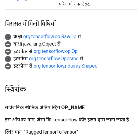
परिणामी सघन टेंसर.
विरासत में मिली विधियाँ
कक्षा
org.tensorflow.op.RawOp
से
कक्षा java.lang.Object से
इंटरफ़ेस से
org.tensorflow.op.Op
इंटरफ़ेस
org.tensorflow.Operand
से
इंटरफ़ेस से
org.tensorflow.ndarray.Shaped
स्थिरांक
सार्वजनिक स्थैतिक अंतिम स्ट्रिंग
OP
_
NAME
इस ऑप का नाम, जैसा कि TensorFlow कोर इंजन द्वारा जाना जाता है
स्थिर मान:
"RaggedTensorToTensor"