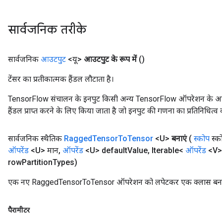
सार्वजनिक तरीके
सार्वजनिक
आउटपुट
<यू>
आउटपुट के रूप में
()
टेंसर का प्रतीकात्मक हैंडल लौटाता है।
TensorFlow संचालन के इनपुट किसी अन्य TensorFlow ऑपरेशन के आउटप
हैंडल प्राप्त करने के लिए किया जाता है जो इनपुट की गणना का प्रतिनिधित्व 
सार्वजनिक स्थैतिक
Ragged
Tensor
To
Tensor
<U>
बनाएं
(
स्कोप
स्क
ऑपरेंड
<U> मान
,
ऑपरेंड
<U> default
Value
,
Iterable<
ऑपरेंड
<V>
row
Partition
Types)
एक नए RaggedTensorToTensor ऑपरेशन को लपेटकर एक क्लास बनाने 
पैरामीटर