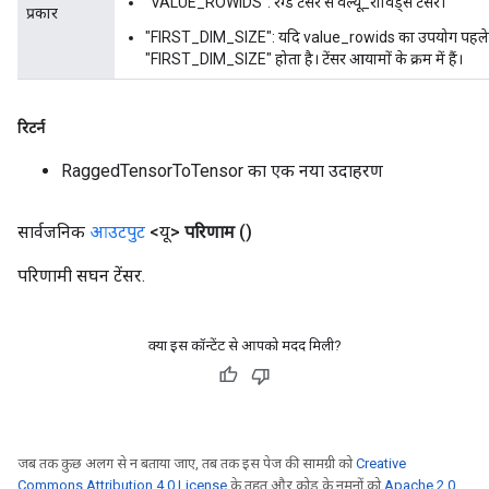
"VALUE_ROWIDS": रैग्ड टेंसर से वैल्यू_रोविड्स टेंसर।
प्रकार
"FIRST_DIM_SIZE": यदि value_rowids का उपयोग पहले आ
"FIRST_DIM_SIZE" होता है। टेंसर आयामों के क्रम में हैं।
रिटर्न
RaggedTensorToTensor का एक नया उदाहरण
सार्वजनिक
आउटपुट
<यू>
परिणाम
()
परिणामी सघन टेंसर.
क्या इस कॉन्टेंट से आपको मदद मिली?
जब तक कुछ अलग से न बताया जाए, तब तक इस पेज की सामग्री को
Creative
Commons Attribution 4.0 License
के तहत और कोड के नमूनों को
Apache 2.0