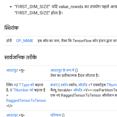
"FIRST_DIM_SIZE": यदि value_rowids का उपयोग पहले आयाम 
"FIRST_DIM_SIZE" होता है।
स्थिरांक
डोरी
OP_NAME
इस ऑप का नाम, जैसा कि TensorFlow कोर इंजन द्वारा जान
सार्वजनिक तरीके
आउटपुट
<यू>
आउटपुट के रूप में
()
टेंसर का प्रतीकात्मक हैंडल लौटाता है।
स्थिर <U
TType को
बढ़ाता
बनाएं
(
स्कोप
स्कोप,
ऑपरेंड
<? एक्सटेंड्स
TNum
है, V
TNumber को
बढ़ाता है
वैल्यू, Iterable<
ऑपरेंड
<V>> rowPartitionTen
>
एक नए RaggedTensorToTensor ऑपरेशन को लपे
RaggedTensorToTensor
<U>
आउटपुट
<यू>
परिणाम
()