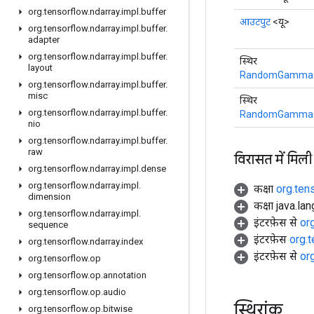
org
.
tensorflow
.
ndarray
.
impl
.
buffer
आउटपुट
<यू>
org
.
tensorflow
.
ndarray
.
impl
.
buffer
.
adapter
org
.
tensorflow
.
ndarray
.
impl
.
buffer
.
स्थिर
layout
RandomGamma.
org
.
tensorflow
.
ndarray
.
impl
.
buffer
.
misc
स्थिर
org
.
tensorflow
.
ndarray
.
impl
.
buffer
.
RandomGamma.
nio
org
.
tensorflow
.
ndarray
.
impl
.
buffer
.
raw
विरासत में मिली
org
.
tensorflow
.
ndarray
.
impl
.
dense
org
.
tensorflow
.
ndarray
.
impl
.
कक्षा
org.ten
dimension
कक्षा java.la
org
.
tensorflow
.
ndarray
.
impl
.
इंटरफ़ेस से
or
sequence
इंटरफ़ेस
org.
org
.
tensorflow
.
ndarray
.
index
इंटरफ़ेस से
or
org
.
tensorflow
.
op
org
.
tensorflow
.
op
.
annotation
org
.
tensorflow
.
op
.
audio
स्थिरांक
org
.
tensorflow
.
op
.
bitwise