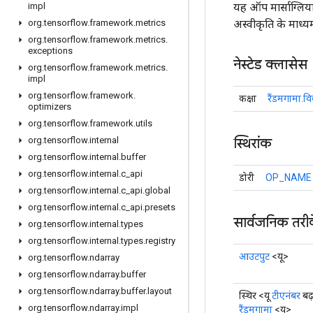
यह ऑप मार्साग्लिया
impl
अस्वीकृति के माध्य
org
.
tensorflow
.
framework
.
metrics
org
.
tensorflow
.
framework
.
metrics
.
exceptions
नेस्टेड क्लासेस
org
.
tensorflow
.
framework
.
metrics
.
impl
org
.
tensorflow
.
framework
.
कक्षा
रैंडमगामा.व
optimizers
org
.
tensorflow
.
framework
.
utils
स्थिरांक
org
.
tensorflow
.
internal
org
.
tensorflow
.
internal
.
buffer
org
.
tensorflow
.
internal
.
c
_
api
डोरी
OP_NAME
org
.
tensorflow
.
internal
.
c
_
api
.
global
org
.
tensorflow
.
internal
.
c
_
api
.
presets
सार्वजनिक तरी
org
.
tensorflow
.
internal
.
types
org
.
tensorflow
.
internal
.
types
.
registry
आउटपुट
<यू>
org
.
tensorflow
.
ndarray
org
.
tensorflow
.
ndarray
.
buffer
org
.
tensorflow
.
ndarray
.
buffer
.
layout
स्थिर <यू
टीएनंबर
बढ़
org
.
tensorflow
.
ndarray
.
impl
रैंडमगामा
<यू>