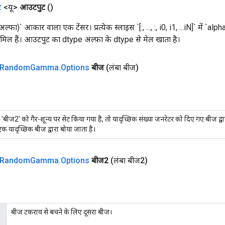
ट
<यू>
आउटपुट
()
)` आकार वाला एक टेंसर। प्रत्येक स्लाइस `[:, ..., :, i0, i1, ...iN]` में `alpha[
ामिल हैं। आउटपुट का dtype अल्फ़ा के dtype से मेल खाता है।
Random
Gamma
.
Options
बीज
(लंबा बीज)
 'बीज2' को गैर-शून्य पर सेट किया गया है, तो यादृच्छिक संख्या जनरेटर को दिए गए बीज द्
क यादृच्छिक बीज द्वारा बोया जाता है।
Random
Gamma
.
Options
बीज2
(लंबा बीज2)
बीज टकराव से बचने के लिए दूसरा बीज।