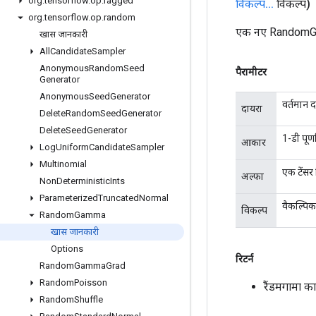
org
.
tensorflow
.
op
.
ragged
विकल्प
.
.
.
विकल्प)
org
.
tensorflow
.
op
.
random
एक नए RandomGam
खास जानकारी
All
Candidate
Sampler
Anonymous
Random
Seed
पैरामीटर
Generator
Anonymous
Seed
Generator
वर्तमान 
दायरा
Delete
Random
Seed
Generator
Delete
Seed
Generator
1-डी पूर्
आकार
Log
Uniform
Candidate
Sampler
Multinomial
एक टेंसर
अल्फा
Non
Deterministic
Ints
Parameterized
Truncated
Normal
वैकल्पिक
विकल्प
Random
Gamma
खास जानकारी
Options
रिटर्न
Random
Gamma
Grad
Random
Poisson
रैंडमगामा 
Random
Shuffle