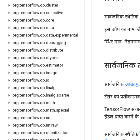
org
.
tensorflow
.
op
.
cluster
org
.
tensorflow
.
op
.
collective
सार्वजनिक स्थैतिक अं
org
.
tensorflow
.
op
.
core
org
.
tensorflow
.
op
.
data
इस ऑप का नाम, जैस
org
.
tensorflow
.
op
.
data
.
experimental
स्थिर मान:
"रैंडमगाम
org
.
tensorflow
.
op
.
debugging
org
.
tensorflow
.
op
.
distribute
org
.
tensorflow
.
op
.
dtypes
सार्वजनिक 
org
.
tensorflow
.
op
.
estimator
org
.
tensorflow
.
op
.
image
org
.
tensorflow
.
op
.
io
सार्वजनिक
आउटपु
org
.
tensorflow
.
op
.
linalg
org
.
tensorflow
.
op
.
linalg
.
sparse
टेंसर का प्रतीकात्म
org
.
tensorflow
.
op
.
math
TensorFlow संचाल
org
.
tensorflow
.
op
.
math
.
special
हैंडल प्राप्त करने 
org
.
tensorflow
.
op
.
nn
org
.
tensorflow
.
op
.
nn
.
raw
org
.
tensorflow
.
op
.
quantization
सार्वजनिक स्थैतिक