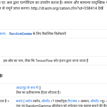
 एट अल द्वारा एल्गोरिदम का उपयोग करता है। समान और सामान्य यादृच्छिक चर 
म से नमूने प्राप्त करना। http://dl.acm.org/cation.cfm?id=358414 देखें
Random
Gamma
िकल्प
के लिए वैकल्पिक विशेषताएँ
इस ऑप का नाम, जैसा कि TensorFlow कोर इंजन द्वारा जाना जाता है
के
आउटपुट के रूप में
()
टेंसर का प्रतीकात्मक हैंडल लौटाता है।
ाता है >
बनाएं
(
स्कोप
स्कोप,
ऑपरेंड
<? एक्सटेंड्स
टीएनंबर
> आकार,
ऑपरेंड
<यू> 
एक नए RandomGamma ऑपरेशन को लपेटकर एक क्लास बनाने की फ़ैक्