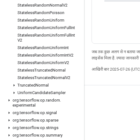
Stateless
Random
Normal
V2
Stateless
Random
Poisson
Stateless
Random
Uniform
Stateless
Random
Uniform
Full
Int
Stateless
Random
Uniform
Full
Int
V2
Stateless
Random
Uniform
Int
जब तक कुछ अलग से न बताया जाए
Stateless
Random
Uniform
Int
V2
लाइसेंस मिला है. ज़्यादा जानकारी
Stateless
Random
Uniform
V2
आखिरी बार 2025-07-26 (UTC)
Stateless
Truncated
Normal
Stateless
Truncated
Normal
V2
Truncated
Normal
Uniform
Candidate
Sampler
जुड़े रहें
org
.
tensorflow
.
op
.
random
.
experimental
ब्लॉग
org
.
tensorflow
.
op
.
signal
फ़ोरम
org
.
tensorflow
.
op
.
sparse
GitHub
org
.
tensorflow
.
op
.
strings
org
.
tensorflow
.
op
.
summary
Twitter