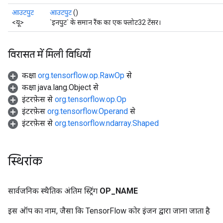
आउटपुट
आउटपुट
()
<यू>
`इनपुट` के समान रैंक का एक फ्लोट32 टेंसर।
विरासत में मिली विधियाँ
कक्षा
org.tensorflow.op.RawOp
से
कक्षा java.lang.Object से
इंटरफ़ेस से
org.tensorflow.op.Op
इंटरफ़ेस
org.tensorflow.Operand
से
इंटरफ़ेस से
org.tensorflow.ndarray.Shaped
स्थिरांक
सार्वजनिक स्थैतिक अंतिम स्ट्रिंग
OP
_
NAME
इस ऑप का नाम, जैसा कि TensorFlow कोर इंजन द्वारा जाना जाता है