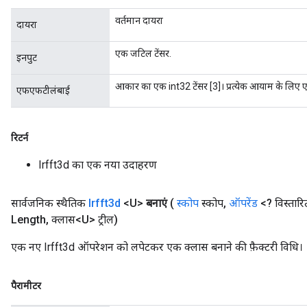
वर्तमान दायरा
दायरा
एक जटिल टेंसर.
इनपुट
आकार का एक int32 टेंसर [3]। प्रत्येक आयाम के लिए
एफएफटीलंबाई
रिटर्न
Irfft3d का एक नया उदाहरण
सार्वजनिक स्थैतिक
Irfft3d
<U>
बनाएं
(
स्कोप
स्कोप
,
ऑपरेंड
<? विस्तार
Length
,
क्लास<U> ट्रील)
एक नए Irfft3d ऑपरेशन को लपेटकर एक क्लास बनाने की फ़ैक्टरी विधि।
पैरामीटर