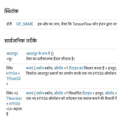
स्थिरांक
डोरी
OP_NAME
इस ऑप का नाम, जैसा कि TensorFlow कोर इंजन द्वारा जान
सार्वजनिक तरीके
आउटपुट
आउटपुट के रूप में
()
<यू>
टेंसर का प्रतीकात्मक हैंडल लौटाता है।
स्थिर
बनाएं
(
स्कोप
स्कोप,
ऑपरेंड
<?
टीटाइप का
विस्तार करता है > इनपुट
Irfft3d
<
डिफ़ॉल्ट आउटपुट प्रकारों का उपयोग करके एक नए Irfft3d ऑपरेशन 
TFloat32
>
स्थिर <U
बनाएं
(
स्कोप
स्कोप,
ऑपरेंड
<? विस्तारित
टीटाइप
> इनपुट,
ऑपरेंड
TNumber
एक नए Irfft3d ऑपरेशन को लपेटकर एक क्लास बनाने की फ़ैक्टरी व
>
Irfft3d
<U> बढ़ाता
है