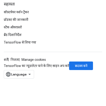
सहायता
सॉफ़्टवेयर वर्शन ट्रैकर
प्रॉडक्ट की जानकारी
स्टैक ओवरफ़्लो
ब्रैंड दिशानिर्देश
TensorFlow से लिया गया
शर्तें
निजता
Manage cookies
सदस्य बनें
TensorFlow का न्यूज़लेटर पाने के लिए साइन अप करें