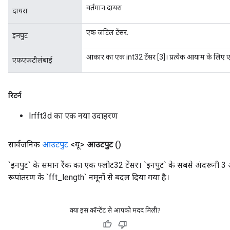
वर्तमान दायरा
दायरा
एक जटिल टेंसर.
इनपुट
आकार का एक int32 टेंसर [3]। प्रत्येक आयाम के लिए
एफएफटीलंबाई
रिटर्न
Irfft3d का एक नया उदाहरण
सार्वजनिक
आउटपुट
<यू>
आउटपुट
()
`इनपुट` के समान रैंक का एक फ्लोट32 टेंसर। `इनपुट` के सबसे अंदरूनी 3 आ
रूपांतरण के `fft_length` नमूनों से बदल दिया गया है।
क्या इस कॉन्टेंट से आपको मदद मिली?