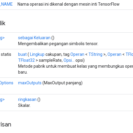
_NAME
Nama operasi ini dikenal dengan mesin inti TensorFlow
ik
ng>
sebagai Keluaran
()
Mengembalikan pegangan simbolis tensor.
statis
buat
(
Lingkup
cakupan, tag
Operan
<
TString
>,
Operan
<
TFl
TFloat32
> sampleRate,
Opsi...
opsi)
Metode pabrik untuk membuat kelas yang membungkus ope
baru.
ptions
maxOutputs
(MaxOutput panjang)
ng>
ringkasan
()
Skalar.
isan