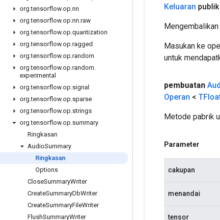
Keluaran
publik
org
.
tensorflow
.
op
.
nn
org
.
tensorflow
.
op
.
nn
.
raw
Mengembalikan 
org
.
tensorflow
.
op
.
quantization
org
.
tensorflow
.
op
.
ragged
Masukan ke oper
org
.
tensorflow
.
op
.
random
untuk mendapatk
org
.
tensorflow
.
op
.
random
.
experimental
pembuatan
Aud
org
.
tensorflow
.
op
.
signal
Operan
<
TFloa
org
.
tensorflow
.
op
.
sparse
org
.
tensorflow
.
op
.
strings
Metode pabrik 
org
.
tensorflow
.
op
.
summary
Ringkasan
Parameter
Audio
Summary
Ringkasan
cakupan
Options
Close
Summary
Writer
menandai
Create
Summary
Db
Writer
Create
Summary
File
Writer
tensor
Flush
Summary
Writer