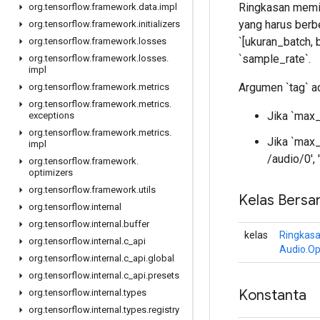
Ringkasan memili
org
.
tensorflow
.
framework
.
data
.
impl
yang harus berbe
org
.
tensorflow
.
framework
.
initializers
`[ukuran_batch, 
org
.
tensorflow
.
framework
.
losses
`sample_rate`.
org
.
tensorflow
.
framework
.
losses
.
impl
Argumen `tag` ad
org
.
tensorflow
.
framework
.
metrics
org
.
tensorflow
.
framework
.
metrics
.
Jika `max_
exceptions
org
.
tensorflow
.
framework
.
metrics
.
Jika `max_
impl
/audio/0', 
org
.
tensorflow
.
framework
.
optimizers
org
.
tensorflow
.
framework
.
utils
Kelas Bersa
org
.
tensorflow
.
internal
org
.
tensorflow
.
internal
.
buffer
kelas
Ringkas
org
.
tensorflow
.
internal
.
c
_
api
Audio.Op
org
.
tensorflow
.
internal
.
c
_
api
.
global
org
.
tensorflow
.
internal
.
c
_
api
.
presets
Konstanta
org
.
tensorflow
.
internal
.
types
org
.
tensorflow
.
internal
.
types
.
registry