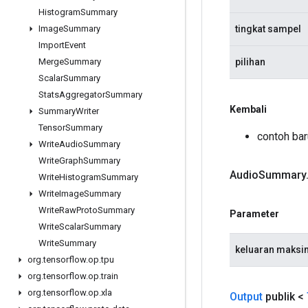
Histogram
Summary
tingkat sampel
Image
Summary
Import
Event
pilihan
Merge
Summary
Scalar
Summary
Stats
Aggregator
Summary
Kembali
Summary
Writer
Tensor
Summary
contoh ba
Write
Audio
Summary
Write
Graph
Summary
Audio
Summary
Write
Histogram
Summary
Write
Image
Summary
Write
Raw
Proto
Summary
Parameter
Write
Scalar
Summary
Write
Summary
keluaran maksi
org
.
tensorflow
.
op
.
tpu
org
.
tensorflow
.
op
.
train
org
.
tensorflow
.
op
.
xla
Output
publik <