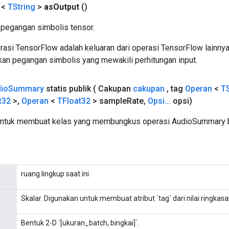
 <
TString
>
as
Output
()
pegangan simbolis tensor.
asi TensorFlow adalah keluaran dari operasi TensorFlow lainnya
an pegangan simbolis yang mewakili perhitungan input.
io
Summary
statis publik
( Cakupan
cakupan
,
tag
Operan
<
TS
t32
>
,
Operan
<
TFloat32
> sample
Rate
,
Opsi
.
.
.
opsi)
untuk membuat kelas yang membungkus operasi AudioSummary b
ruang lingkup saat ini
Skalar. Digunakan untuk membuat atribut `tag` dari nilai ringkasa
Bentuk 2-D `[ukuran_batch, bingkai]`.