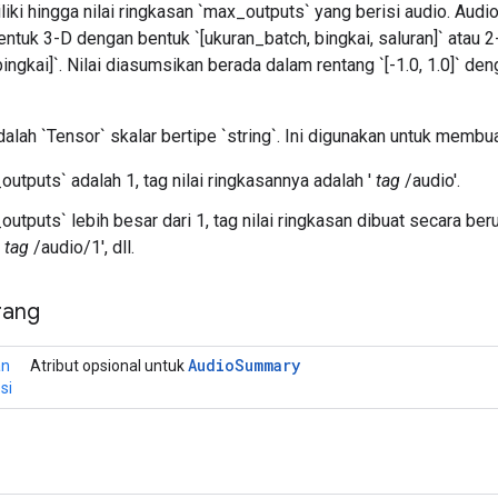
ki hingga nilai ringkasan `max_outputs` yang berisi audio. Audio 
ntuk 3-D dengan bentuk `[ukuran_batch, bingkai, saluran]` atau 
bingkai]`. Nilai diasumsikan berada dalam rentang `[-1.0, 1.0]` de
alah `Tensor` skalar bertipe `string`. Ini digunakan untuk membuat
outputs` adalah 1, tag nilai ringkasannya adalah '
tag
/audio'.
outputs` lebih besar dari 1, tag nilai ringkasan dibuat secara ber
'
tag
/audio/1', dll.
rang
Audio
Summary
an
Atribut opsional untuk
si