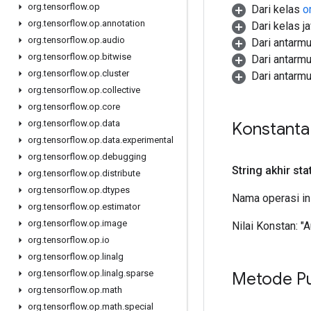
org
.
tensorflow
.
op
Dari kelas
o
org
.
tensorflow
.
op
.
annotation
Dari kelas j
org
.
tensorflow
.
op
.
audio
Dari antarm
org
.
tensorflow
.
op
.
bitwise
Dari antarm
org
.
tensorflow
.
op
.
cluster
Dari antarm
org
.
tensorflow
.
op
.
collective
org
.
tensorflow
.
op
.
core
org
.
tensorflow
.
op
.
data
Konstant
org
.
tensorflow
.
op
.
data
.
experimental
org
.
tensorflow
.
op
.
debugging
String akhir sta
org
.
tensorflow
.
op
.
distribute
org
.
tensorflow
.
op
.
dtypes
Nama operasi in
org
.
tensorflow
.
op
.
estimator
org
.
tensorflow
.
op
.
image
Nilai Konstan:
"
org
.
tensorflow
.
op
.
io
org
.
tensorflow
.
op
.
linalg
org
.
tensorflow
.
op
.
linalg
.
sparse
Metode Pu
org
.
tensorflow
.
op
.
math
org
.
tensorflow
.
op
.
math
.
special