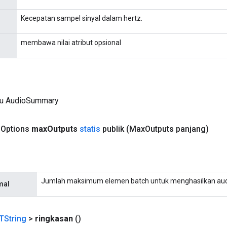
Kecepatan sampel sinyal dalam hertz.
membawa nilai atribut opsional
ru AudioSummary
.
Options
max
Outputs
statis
publik
(Max
Outputs panjang)
Jumlah maksimum elemen batch untuk menghasilkan aud
mal
TString
>
ringkasan
()