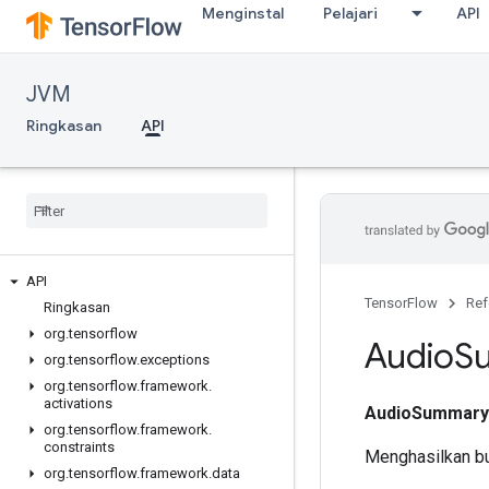
Menginstal
Pelajari
API
JVM
Ringkasan
API
API
TensorFlow
Ref
Ringkasan
org
.
tensorflow
Audio
S
org
.
tensorflow
.
exceptions
org
.
tensorflow
.
framework
.
activations
AudioSummary
org
.
tensorflow
.
framework
.
constraints
Menghasilkan bu
org
.
tensorflow
.
framework
.
data