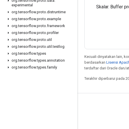
org
.
tensorflow
.
proto
.
data
.
experimental
Skalar. Buffer p
org
.
tensorflow
.
proto
.
distruntime
org
.
tensorflow
.
proto
.
example
org
.
tensorflow
.
proto
.
framework
org
.
tensorflow
.
proto
.
profiler
org
.
tensorflow
.
proto
.
util
org
.
tensorflow
.
proto
.
util
.
testlog
org
.
tensorflow
.
types
Kecuali dinyatakan lain, k
org
.
tensorflow
.
types
.
annotation
berdasarkan
Lisensi Apach
org
.
tensorflow
.
types
.
family
terdaftar dari Oracle dan/at
Terakhir diperbarui pada 2
Tetap terhubung
Blog
Forum