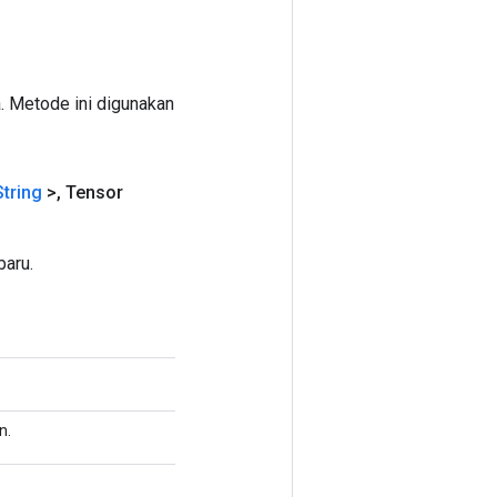
. Metode ini digunakan
tring
>
,
Tensor
aru.
n.