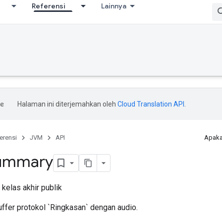
Referensi
Lainnya
Halaman ini diterjemahkan oleh
Cloud Translation API
.
erensi
JVM
API
Apaka
ummary
kelas akhir publik
ffer protokol `Ringkasan` dengan audio.