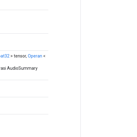
oat32
> tensor,
Operan
<
rasi AudioSummary