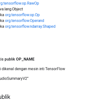
rg.tensorflow.op.RawOp
ava.lang.Object
uka
org.tensorflow.op.Op
uka
org.tensorflow.Operand
uka
org.tensorflow.ndarray.Shaped
a
tis publik
OP
_
NAME
i dikenal dengan mesin inti TensorFlow
AudioSummaryV2"
blik