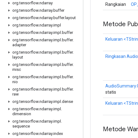
org
.
tensorflow
.
ndarray
Rangkaian
OP
org
.
tensorflow
.
ndarray
.
buffer
org
.
tensorflow
.
ndarray
.
buffer
.
layout
Metode Publ
org
.
tensorflow
.
ndarray
.
impl
org
.
tensorflow
.
ndarray
.
impl
.
buffer
Keluaran
<TStri
org
.
tensorflow
.
ndarray
.
impl
.
buffer
.
adapter
org
.
tensorflow
.
ndarray
.
impl
.
buffer
.
Ringkasan Audio
layout
org
.
tensorflow
.
ndarray
.
impl
.
buffer
.
misc
org
.
tensorflow
.
ndarray
.
impl
.
buffer
.
nio
AudioSummary.O
org
.
tensorflow
.
ndarray
.
impl
.
buffer
.
statis
raw
org
.
tensorflow
.
ndarray
.
impl
.
dense
Keluaran
<TStri
org
.
tensorflow
.
ndarray
.
impl
.
dimension
org
.
tensorflow
.
ndarray
.
impl
.
sequence
Metode War
org
.
tensorflow
.
ndarray
.
index