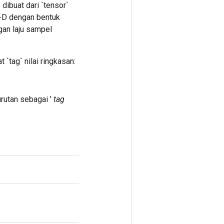
dibuat dari `tensor`
2-D dengan bentuk
ngan laju sampel
 `tag` nilai ringkasan:
urutan sebagai '
tag