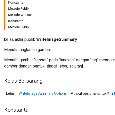
Konstanta
Metode Publik
Metode Warisan
Konstanta
Metode Publik
kelas akhir publik
WriteImageSummary
Menulis ringkasan gambar.
Menulis gambar `tensor` pada `langkah` dengan `tag` mengguna
gambar dengan bentuk [tinggi, lebar, saluran].
r
Kelas Bersarang
Wri
kelas
WriteImageSummary.Options
Atribut opsional untuk
Konstanta