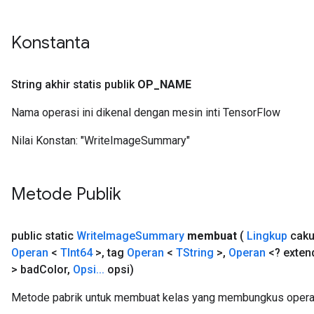
Konstanta
String akhir statis publik
OP
_
NAME
Nama operasi ini dikenal dengan mesin inti TensorFlow
Nilai Konstan:
"WriteImageSummary"
Metode Publik
public static
Write
Image
Summary
membuat
(
Lingkup
caku
Operan
<
TInt64
>
,
tag
Operan
<
TString
>
,
Operan
<? exte
> bad
Color
,
Opsi
.
.
.
opsi)
Metode pabrik untuk membuat kelas yang membungkus opera