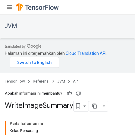
JVM
Halaman ini diterjemahkan oleh
Cloud Translation API
.
TensorFlow
Referensi
JVM
API
Apakah informasi ini membantu?
Write
Image
Summary
ions
Pada halaman ini
Kelas Bersarang