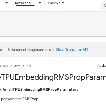
Referensi
Lainnya
Halaman ini diterjemahkan oleh
Cloud Translation API
.
erensi
JVM
API
Apaka
e
TPUEmbedding
RMSProp
Param
ik
AmbilTPUEmbeddingRMSPropParameters
r penyematan RMSProp.