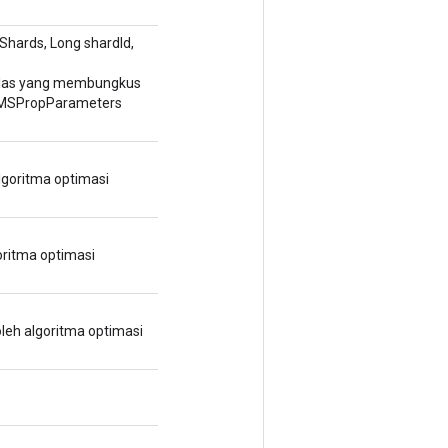
hards, Long shardId,
elas yang membungkus
RMSPropParameters
lgoritma optimasi
oritma optimasi
leh algoritma optimasi