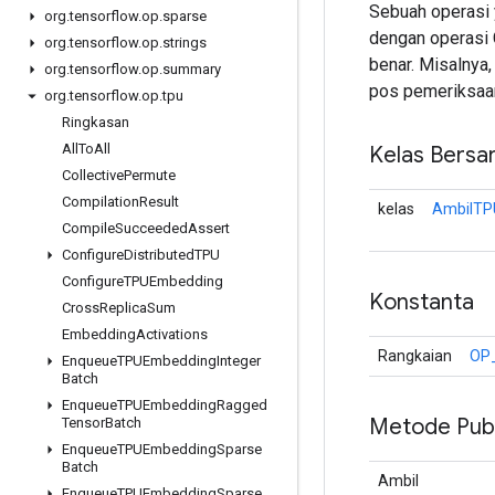
Sebuah operasi 
org
.
tensorflow
.
op
.
sparse
dengan operasi
org
.
tensorflow
.
op
.
strings
benar. Misalnya
org
.
tensorflow
.
op
.
summary
pos pemeriksaa
org
.
tensorflow
.
op
.
tpu
Ringkasan
All
To
All
Kelas Bersa
Collective
Permute
Compilation
Result
kelas
AmbilTP
Compile
Succeeded
Assert
Configure
Distributed
TPU
Configure
TPUEmbedding
Konstanta
Cross
Replica
Sum
Embedding
Activations
Rangkaian
OP
Enqueue
TPUEmbedding
Integer
Batch
Enqueue
TPUEmbedding
Ragged
Metode Publ
Tensor
Batch
Enqueue
TPUEmbedding
Sparse
Batch
Ambil
Enqueue
TPUEmbedding
Sparse