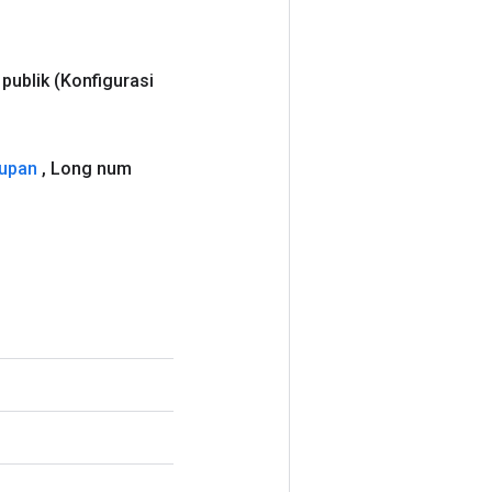
 publik
(Konfigurasi
kupan
,
Long num