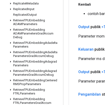
Replicate
Metadata
Kembali
Replicated
Input
contoh ba
Replicated
Output
Retrieve
TPUEmbedding
ADAMParameters
Output
publik
<
Retrieve
TPUEmbedding
ADAMParameters
Grad
Accum
Parameter mom d
Debug
Retrieve
TPUEmbedding
Adadelta
Parameters
Keluaran
publik
Retrieve
TPUEmbedding
Adadelta
Parameters
Grad
Accum
Debug
Parameter ms di
Retrieve
TPUEmbedding
Adagrad
Parameters
Retrieve
TPUEmbedding
Adagrad
Output
publik
<
Parameters
Grad
Accum
Debug
Retrieve
TPUEmbedding
Centered
Parameter param
RMSProp
Parameters
Retrieve
TPUEmbedding
FTRLParameters
Pengambilan
st
Retrieve
TPUEmbedding
FTRLParameters
Grad
Accum