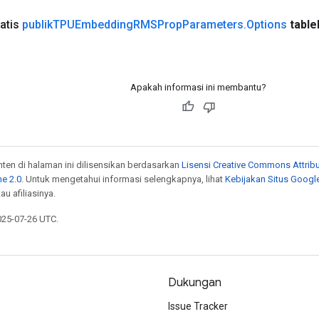
atis
publik
TPUEmbedding
RMSProp
Parameters
.
Options
table
Apakah informasi ini membantu?
onten di halaman ini dilisensikan berdasarkan
Lisensi Creative Commons Attribu
e 2.0
. Untuk mengetahui informasi selengkapnya, lihat
Kebijakan Situs Googl
au afiliasinya.
025-07-26 UTC.
Dukungan
Issue Tracker