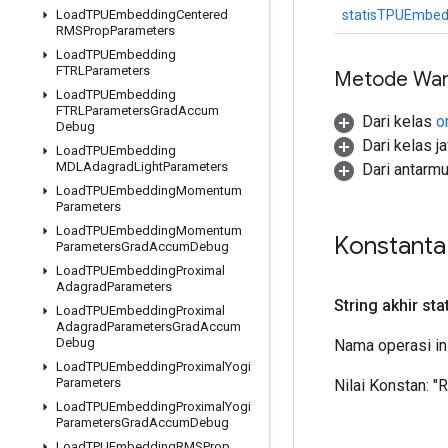
statisTPUEmbed
Load
TPUEmbedding
Centered
RMSProp
Parameters
Load
TPUEmbedding
FTRLParameters
Metode War
Load
TPUEmbedding
FTRLParameters
Grad
Accum
Dari kelas
o
Debug
Dari kelas j
Load
TPUEmbedding
MDLAdagrad
Light
Parameters
Dari antarm
Load
TPUEmbedding
Momentum
Parameters
Load
TPUEmbedding
Momentum
Konstant
Parameters
Grad
Accum
Debug
Load
TPUEmbedding
Proximal
Adagrad
Parameters
String akhir sta
Load
TPUEmbedding
Proximal
Adagrad
Parameters
Grad
Accum
Debug
Nama operasi in
Load
TPUEmbedding
Proximal
Yogi
Parameters
Nilai Konstan:
"
Load
TPUEmbedding
Proximal
Yogi
Parameters
Grad
Accum
Debug
Load
TPUEmbedding
RMSProp