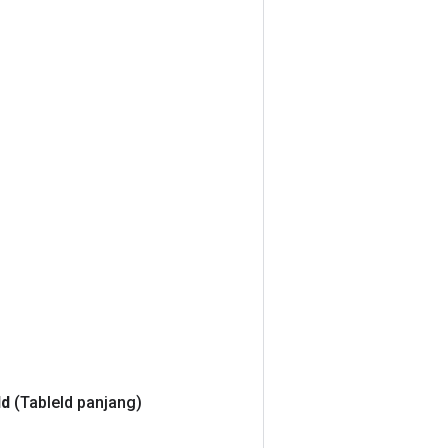
Id
(Table
Id panjang)