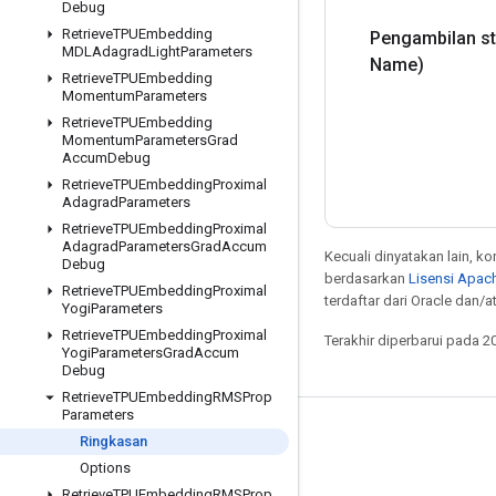
Debug
Retrieve
TPUEmbedding
Pengambilan st
MDLAdagrad
Light
Parameters
Name)
Retrieve
TPUEmbedding
Momentum
Parameters
Retrieve
TPUEmbedding
Momentum
Parameters
Grad
Accum
Debug
Retrieve
TPUEmbedding
Proximal
Adagrad
Parameters
Retrieve
TPUEmbedding
Proximal
Adagrad
Parameters
Grad
Accum
Kecuali dinyatakan lain, k
Debug
berdasarkan
Lisensi Apach
Retrieve
TPUEmbedding
Proximal
terdaftar dari Oracle dan/at
Yogi
Parameters
Retrieve
TPUEmbedding
Proximal
Terakhir diperbarui pada 2
Yogi
Parameters
Grad
Accum
Debug
Retrieve
TPUEmbedding
RMSProp
Parameters
Tetap terhubung
Ringkasan
Options
Blog
Retrieve
TPUEmbedding
RMSProp