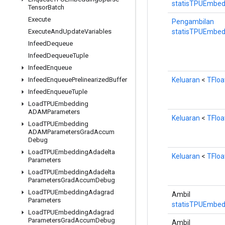
statisTPUEmbed
Tensor
Batch
Execute
Pengambilan
statisTPUEmbe
Execute
And
Update
Variables
Infeed
Dequeue
Infeed
Dequeue
Tuple
Infeed
Enqueue
Keluaran
<
TFloa
Infeed
Enqueue
Prelinearized
Buffer
Infeed
Enqueue
Tuple
Load
TPUEmbedding
ADAMParameters
Keluaran
<
TFloa
Load
TPUEmbedding
ADAMParameters
Grad
Accum
Debug
Load
TPUEmbedding
Adadelta
Keluaran
<
TFloa
Parameters
Load
TPUEmbedding
Adadelta
Parameters
Grad
Accum
Debug
Load
TPUEmbedding
Adagrad
Ambil
Parameters
statisTPUEmbed
Load
TPUEmbedding
Adagrad
Parameters
Grad
Accum
Debug
Ambil