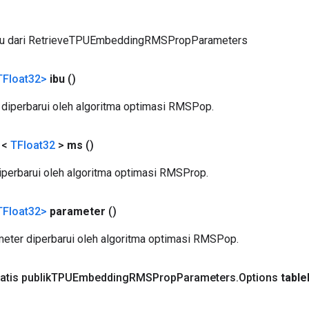
ru dari RetrieveTPUEmbeddingRMSPropParameters
TFloat32>
ibu
()
iperbarui oleh algoritma optimasi RMSPop.
 <
TFloat32
>
ms
()
perbarui oleh algoritma optimasi RMSProp.
TFloat32>
parameter
()
eter diperbarui oleh algoritma optimasi RMSPop.
atis publik
TPUEmbedding
RMSProp
Parameters
.
Options
table