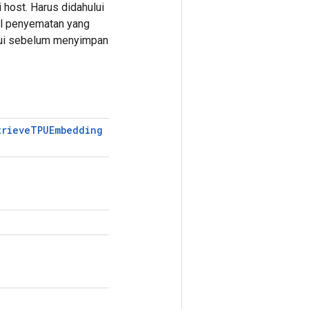
host. Harus didahului
l penyematan yang
arui sebelum menyimpan
trieve
TPUEmbedding