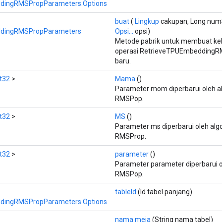
dingRMSPropParameters.Options
buat
(
Lingkup
cakupan, Long numS
ddingRMSPropParameters
Opsi...
opsi)
Metode pabrik untuk membuat k
operasi RetrieveTPUEmbedding
baru.
t32
>
Mama
()
Parameter mom diperbarui oleh a
RMSPop.
t32
>
MS
()
Parameter ms diperbarui oleh alg
RMSProp.
t32
>
parameter
()
Parameter parameter diperbarui o
RMSPop.
tableId
(Id tabel panjang)
dingRMSPropParameters.Options
nama meja
(String nama tabel)