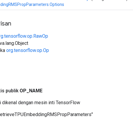
dingRMSPropParameters.Options
isan
rg.tensorflow.op.RawOp
ava.lang.Object
uka
org.tensorflow.op.Op
a
tis publik
OP
_
NAME
i dikenal dengan mesin inti TensorFlow
RetrieveTPUEmbeddingRMSPropParameters"