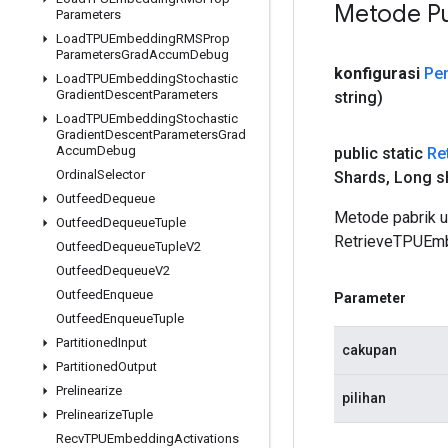
Metode Pu
Parameters
Load
TPUEmbedding
RMSProp
Parameters
Grad
Accum
Debug
konfigurasi
Pe
Load
TPUEmbedding
Stochastic
Gradient
Descent
Parameters
string)
Load
TPUEmbedding
Stochastic
Gradient
Descent
Parameters
Grad
Accum
Debug
public static
Re
Ordinal
Selector
Shards
,
Long s
Outfeed
Dequeue
Metode pabrik 
Outfeed
Dequeue
Tuple
RetrieveTPUEm
Outfeed
Dequeue
Tuple
V2
Outfeed
Dequeue
V2
Outfeed
Enqueue
Parameter
Outfeed
Enqueue
Tuple
Partitioned
Input
cakupan
Partitioned
Output
Prelinearize
pilihan
Prelinearize
Tuple
Recv
TPUEmbedding
Activations