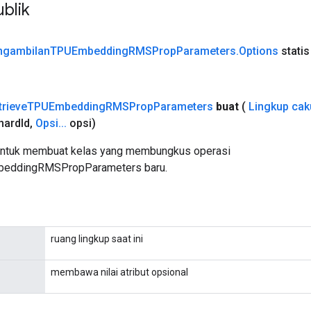
blik
ngambilan
TPUEmbedding
RMSProp
Parameters
.
Options
statis
trieve
TPUEmbedding
RMSProp
Parameters
buat
(
Lingkup ca
hard
Id
,
Opsi
.
.
.
opsi)
untuk membuat kelas yang membungkus operasi
beddingRMSPropParameters baru.
ruang lingkup saat ini
membawa nilai atribut opsional