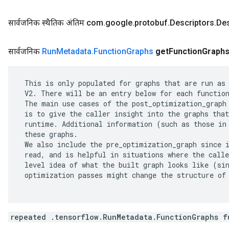
सार्वजनिक स्थैतिक अंतिम com
.
google
.
protobuf
.
Descriptors
.
Des
सार्वजनिक
Run
Metadata
.
Function
Graphs
get
Function
Graph
 This is only populated for graphs that are run as 
 V2. There will be an entry below for each function
 The main use cases of the post_optimization_graph 
 is to give the caller insight into the graphs that
 runtime. Additional information (such as those in 
 these graphs.

 We also include the pre_optimization_graph since i
 read, and is helpful in situations where the calle
 level idea of what the built graph looks like (sin
 optimization passes might change the structure of 
repeated .tensorflow.RunMetadata.FunctionGraphs f