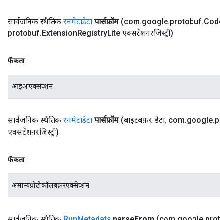
सार्वजनिक स्थैतिक
रनमेटाडेटा
पार्सफ्रॉम
(com
.
google
.
protobuf
.
Cod
protobuf
.
Extension
Registry
Lite एक्सटेंशनरजिस्ट्री)
फेंकता
आईओएक्सेप्शन
सार्वजनिक स्थैतिक
रनमेटाडेटा
पार्सफ्रॉम
(बाइटबफ़र डेटा
,
com
.
google
.
p
एक्सटेंशनरजिस्ट्री)
फेंकता
अमान्यप्रोटोकॉलबफ़रएक्सेप्शन
सार्वजनिक स्थैतिक
Run
Metadata
parse
From
(com
.
google
.
pro