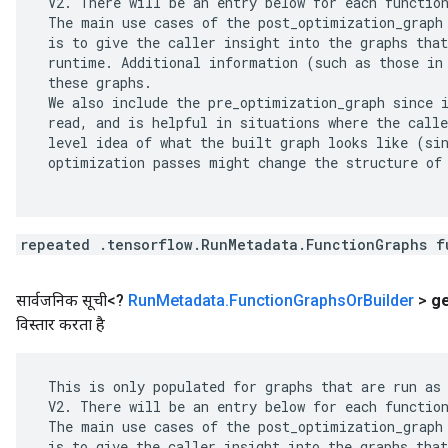
 V2. There will be an entry below for each function
 The main use cases of the post_optimization_graph 
 is to give the caller insight into the graphs that
 runtime. Additional information (such as those in 
 these graphs.

 We also include the pre_optimization_graph since i
 read, and is helpful in situations where the calle
 level idea of what the built graph looks like (sin
 optimization passes might change the structure of 
repeated .tensorflow.RunMetadata.FunctionGraphs f
सार्वजनिक सूची<?
Run
Metadata
.
Function
Graphs
Or
Builder
>
g
विस्तार करता है
 This is only populated for graphs that are run as 
 V2. There will be an entry below for each function
 The main use cases of the post_optimization_graph 
 is to give the caller insight into the graphs that