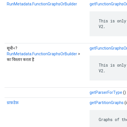
RunMetadata.FunctionGraphsOrBuilder
getFunctionGraphsOr
 This is only
 V2.
सूची<?
getFunctionGraphsOr
RunMetadata.FunctionGraphsOrBuilder
>
का विस्तार करता है
 This is only
 V2.
getParserForType
()
ग्राफ़डेफ़
getPartitionGraphs
(i
 Graphs of th