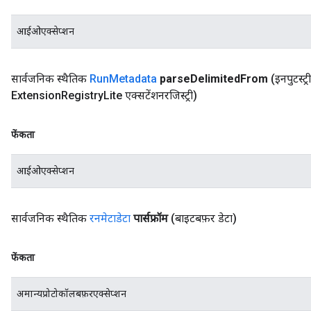
आईओएक्सेप्शन
सार्वजनिक स्थैतिक
Run
Metadata
parse
Delimited
From
(इनपुटस्ट्
Extension
Registry
Lite एक्सटेंशनरजिस्ट्री)
फेंकता
आईओएक्सेप्शन
सार्वजनिक स्थैतिक
रनमेटाडेटा
पार्सफ्रॉम
(बाइटबफ़र डेटा)
फेंकता
अमान्यप्रोटोकॉलबफ़रएक्सेप्शन