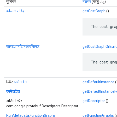
बूलियन
बराबर
(वस्तु obj)
कॉस्टग्राफडिफ़
getCostGraph
()
 The cost gra
कॉस्टग्राफडिफऑरबिल्डर
getCostGraphOrBuil
 The cost gra
स्थिर
रनमेटाडेटा
getDefaultInstance
(
रनमेटाडेटा
getDefaultInstance
अंतिम स्थिर
getDescriptor
()
com.google.protobuf.Descriptors.Descriptor
RunMetadata.FunctionGraphs
getFunctionGraphs
(i