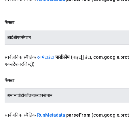
फेंकता
आईओएक्सेप्शन
सार्वजनिक स्थैतिक
रनमेटाडेटा
पार्सफ्रॉम
(बाइट[] डेटा
,
com
.
google
.
pro
एक्सटेंशनरजिस्ट्री)
फेंकता
अमान्यप्रोटोकॉलबफ़रएक्सेप्शन
सार्वजनिक स्थैतिक
Run
Metadata
parse
From
(com
.
google
.
pro