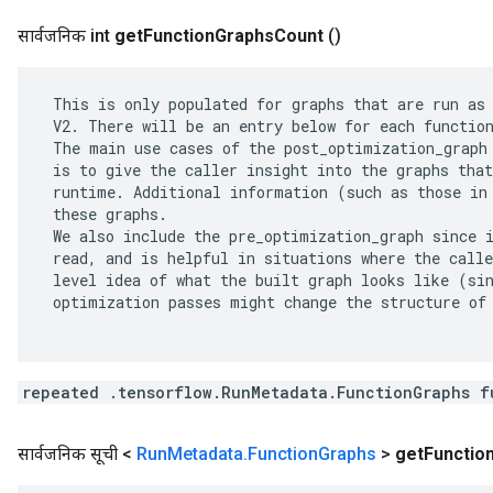
सार्वजनिक int
get
Function
Graphs
Count
()
 This is only populated for graphs that are run as 
 V2. There will be an entry below for each function
 The main use cases of the post_optimization_graph 
 is to give the caller insight into the graphs that
 runtime. Additional information (such as those in 
 these graphs.

 We also include the pre_optimization_graph since i
 read, and is helpful in situations where the calle
 level idea of what the built graph looks like (sin
 optimization passes might change the structure of 
repeated .tensorflow.RunMetadata.FunctionGraphs f
सार्वजनिक सूची <
Run
Metadata
.
Function
Graphs
>
get
Functio