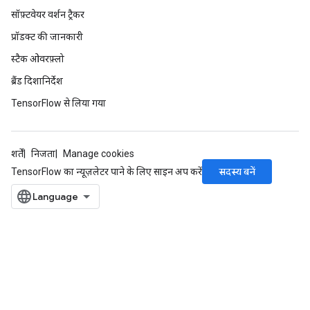
सॉफ़्टवेयर वर्शन ट्रैकर
प्रॉडक्ट की जानकारी
स्टैक ओवरफ़्लो
ब्रैंड दिशानिर्देश
TensorFlow से लिया गया
शर्तें
निजता
Manage cookies
सदस्य बनें
TensorFlow का न्यूज़लेटर पाने के लिए साइन अप करें