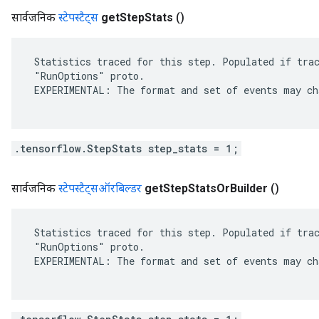
सार्वजनिक
स्टेपस्टैट्स
get
Step
Stats
()
 Statistics traced for this step. Populated if trac
 "RunOptions" proto.

 EXPERIMENTAL: The format and set of events may cha
.tensorflow.StepStats step_stats = 1;
सार्वजनिक
स्टेपस्टैट्सऑरबिल्डर
get
Step
Stats
Or
Builder
()
 Statistics traced for this step. Populated if trac
 "RunOptions" proto.

 EXPERIMENTAL: The format and set of events may cha