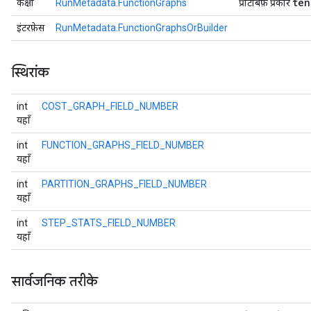
ten
कक्षा
RunMetadata.FunctionGraphs
प्रोटोबफ़ प्रकार
इंटरफ़ेस
RunMetadata.FunctionGraphsOrBuilder
स्थिरांक
int
COST_GRAPH_FIELD_NUMBER
यहाँ
int
FUNCTION_GRAPHS_FIELD_NUMBER
यहाँ
int
PARTITION_GRAPHS_FIELD_NUMBER
यहाँ
int
STEP_STATS_FIELD_NUMBER
यहाँ
सार्वजनिक तरीके