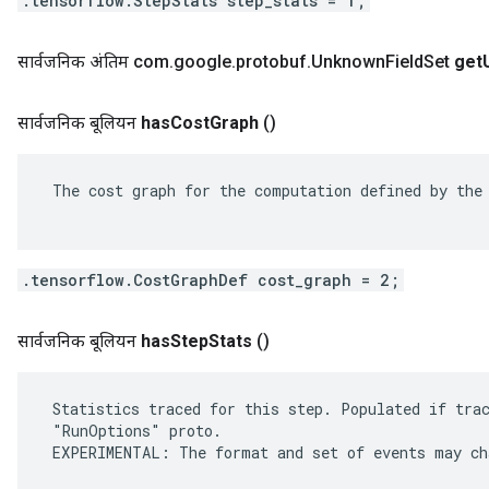
.tensorflow.StepStats step_stats = 1;
सार्वजनिक अंतिम com
.
google
.
protobuf
.
Unknown
Field
Set
get
सार्वजनिक बूलियन
has
Cost
Graph
()
 The cost graph for the computation defined by the 
.tensorflow.CostGraphDef cost_graph = 2;
सार्वजनिक बूलियन
has
Step
Stats
()
 Statistics traced for this step. Populated if trac
 "RunOptions" proto.

 EXPERIMENTAL: The format and set of events may cha