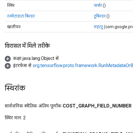
स्थिर
पार्सर
()
रनमेटाडाटा.बिल्डर
टूबिल्डर
()
खालीपन
राइटटू
(com.google.pr
विरासत में मिले तरीके
कक्षा java.lang.Object से
इंटरफ़ेस से
org.tensorflow.proto.framework.RunMetadataOrB
स्थिरांक
सार्वजनिक स्थैतिक अंतिम पूर्णांक
COST
_
GRAPH
_
FIELD
_
NUMBER
स्थिर मान:
2