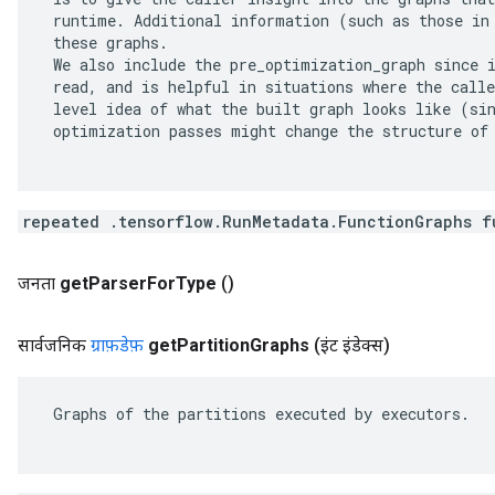
 runtime. Additional information (such as those in 
 these graphs.

 We also include the pre_optimization_graph since i
 read, and is helpful in situations where the calle
 level idea of what the built graph looks like (sin
 optimization passes might change the structure of 
repeated .tensorflow.RunMetadata.FunctionGraphs f
जनता
get
Parser
For
Type
()
सार्वजनिक
ग्राफ़डेफ़
get
Partition
Graphs
(इंट इंडेक्स)
 Graphs of the partitions executed by executors.
