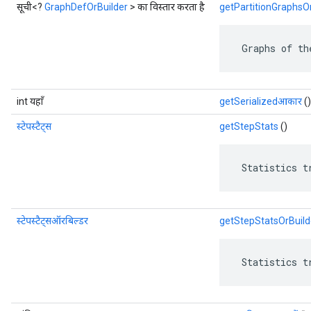
सूची<?
GraphDefOrBuilder
> का विस्तार करता है
getPartitionGraphsOr
 Graphs of th
int यहाँ
getSerializedआकार
()
स्टेपस्टैट्स
getStepStats
()
 Statistics t
स्टेपस्टैट्सऑरबिल्डर
getStepStatsOrBuild
 Statistics t