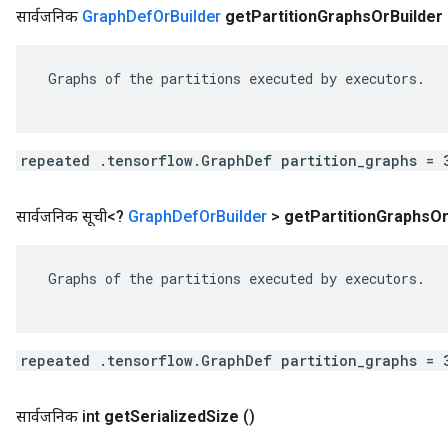
सार्वजनिक
Graph
Def
Or
Builder
get
Partition
Graphs
Or
Builder
 Graphs of the partitions executed by executors.

repeated .tensorflow.GraphDef partition_graphs = 
सार्वजनिक सूची<?
Graph
Def
Or
Builder
>
get
Partition
Graphs
O
 Graphs of the partitions executed by executors.

repeated .tensorflow.GraphDef partition_graphs = 
सार्वजनिक int
get
Serialized
Size
()