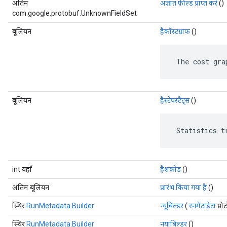
अंतिम
अज्ञात फ़ील्ड प्राप्त करें
()
com.google.protobuf.UnknownFieldSet
बूलियन
हैकॉस्टग्राफ
()
 The cost gra
बूलियन
हैस्टेपस्टैट्स
()
 Statistics t
int यहाँ
हैशकोड
()
अंतिम बूलियन
प्रारंभ किया गया है
()
स्थिर
RunMetadata.Builder
न्यूबिल्डर
(
रनमेटाडेटा
प्रो
स्थिर
RunMetadata.Builder
नयाबिल्डर
()