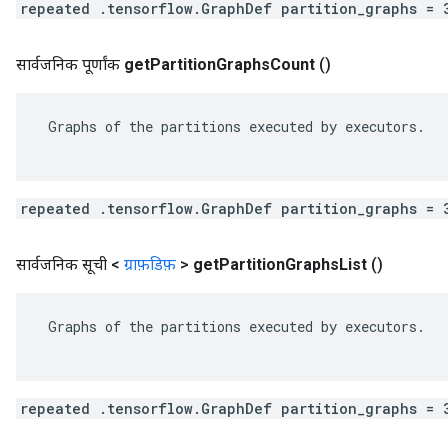
repeated .tensorflow.GraphDef partition_graphs = 
सार्वजनिक पूर्णांक
get
Partition
Graphs
Count
()
 Graphs of the partitions executed by executors.

repeated .tensorflow.GraphDef partition_graphs = 
सार्वजनिक सूची <
ग्राफ़डिफ़
>
get
Partition
Graphs
List
()
 Graphs of the partitions executed by executors.

repeated .tensorflow.GraphDef partition_graphs = 