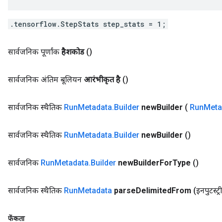
.tensorflow.StepStats step_stats = 1;
सार्वजनिक पूर्णांक
हैशकोड
()
सार्वजनिक अंतिम बूलियन
आरंभीकृत है
()
सार्वजनिक स्थैतिक
Run
Metadata
.
Builder
new
Builder
(
Run
Meta
सार्वजनिक स्थैतिक
Run
Metadata
.
Builder
new
Builder
()
सार्वजनिक
Run
Metadata
.
Builder
new
Builder
For
Type
()
सार्वजनिक स्थैतिक
Run
Metadata
parse
Delimited
From
(इनपुटस्ट्
फेंकता