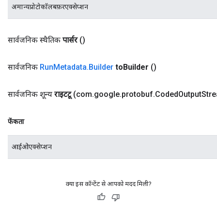
अमान्यप्रोटोकॉलबफ़रएक्सेप्शन
सार्वजनिक स्थैतिक
पार्सर
()
सार्वजनिक
Run
Metadata
.
Builder
to
Builder
()
सार्वजनिक शून्य
राइटटू
(com
.
google
.
protobuf
.
Coded
Output
Str
फेंकता
आईओएक्सेप्शन
क्या इस कॉन्टेंट से आपको मदद मिली?