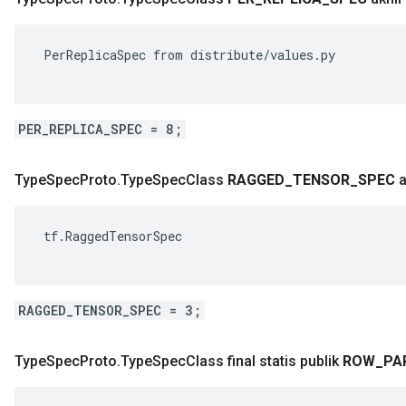
 PerReplicaSpec from distribute/values.py

PER_REPLICA_SPEC = 8;
Type
Spec
Proto
.
Type
Spec
Class
RAGGED
_
TENSOR
_
SPEC
a
 tf.RaggedTensorSpec

RAGGED_TENSOR_SPEC = 3;
Type
Spec
Proto
.
Type
Spec
Class final statis publik
ROW
_
PA