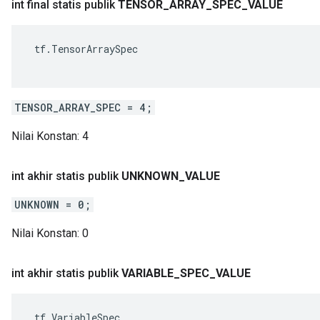
int final statis publik
TENSOR
_
ARRAY
_
SPEC
_
VALUE
 tf.TensorArraySpec

TENSOR_ARRAY_SPEC = 4;
Nilai Konstan:
4
int akhir statis publik
UNKNOWN
_
VALUE
UNKNOWN = 0;
Nilai Konstan:
0
int akhir statis publik
VARIABLE
_
SPEC
_
VALUE
 tf.VariableSpec
