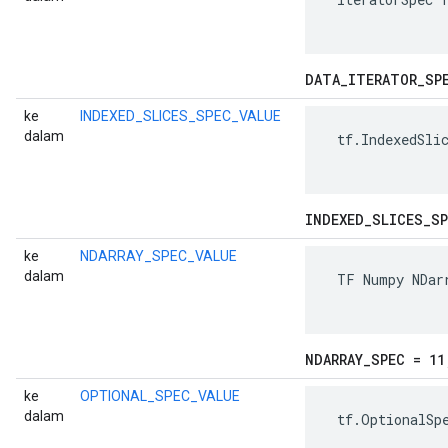
DATA
_
ITERATOR
_
SP
ke
INDEXED_SLICES_SPEC_VALUE
dalam
 tf.IndexedSlic
INDEXED
_
SLICES
_
SP
ke
NDARRAY_SPEC_VALUE
dalam
 TF Numpy NDarr
NDARRAY
_
SPEC = 11
ke
OPTIONAL_SPEC_VALUE
dalam
 tf.OptionalSpe