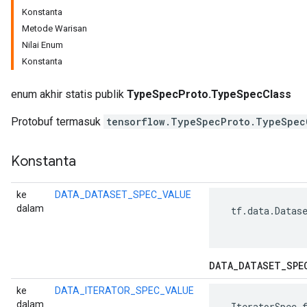
Konstanta
Metode Warisan
Nilai Enum
Konstanta
enum akhir statis publik
TypeSpecProto.TypeSpecClass
Protobuf termasuk
tensorflow.TypeSpecProto.TypeSpec
Konstanta
ke
DATA_DATASET_SPEC_VALUE
dalam
 tf.data.Datase
DATA
_
DATASET
_
SPE
ke
DATA_ITERATOR_SPEC_VALUE
dalam
 IteratorSpec f