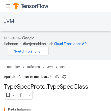
JVM
Halaman ini diterjemahkan oleh
Cloud Translation API
.
TensorFlow
Referensi
JVM
API
r
Apakah informasi ini membantu?
Type
Spec
Proto
.
Type
Spec
Class
Pada halaman ini