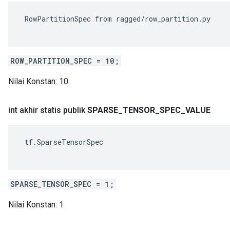
 RowPartitionSpec from ragged/row_partition.py

ROW_PARTITION_SPEC = 10;
Nilai Konstan:
10
int akhir statis publik
SPARSE
_
TENSOR
_
SPEC
_
VALUE
 tf.SparseTensorSpec

SPARSE_TENSOR_SPEC = 1;
Nilai Konstan:
1