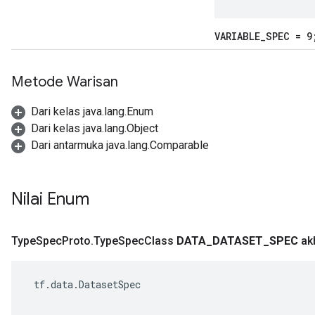
VARIABLE
_
SPEC = 9
Metode Warisan
Dari kelas java.lang.Enum
Dari kelas java.lang.Object
Dari antarmuka java.lang.Comparable
Nilai Enum
Type
Spec
Proto
.
Type
Spec
Class
DATA
_
DATASET
_
SPEC
ak
 tf.data.DatasetSpec
