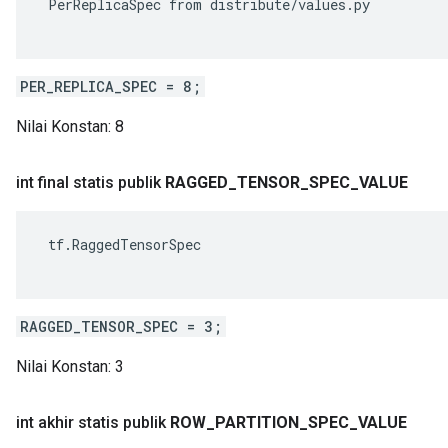
 PerReplicaSpec from distribute/values.py

PER_REPLICA_SPEC = 8;
Nilai Konstan:
8
int final statis publik
RAGGED
_
TENSOR
_
SPEC
_
VALUE
 tf.RaggedTensorSpec

RAGGED_TENSOR_SPEC = 3;
Nilai Konstan:
3
int akhir statis publik
ROW
_
PARTITION
_
SPEC
_
VALUE