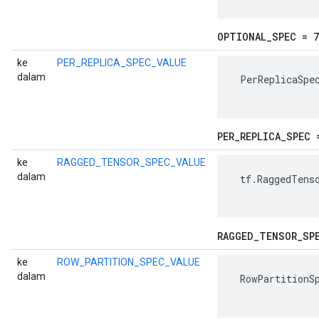
OPTIONAL
_
SPEC = 7
ke
PER_REPLICA_SPEC_VALUE
dalam
 PerReplicaSpec
PER
_
REPLICA
_
SPEC 
ke
RAGGED_TENSOR_SPEC_VALUE
dalam
 tf.RaggedTenso
RAGGED
_
TENSOR
_
SP
ke
ROW_PARTITION_SPEC_VALUE
dalam
 RowPartitionSp