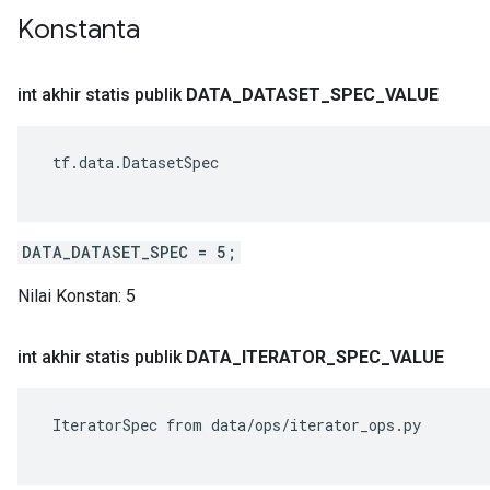
Konstanta
int akhir statis publik
DATA
_
DATASET
_
SPEC
_
VALUE
 tf.data.DatasetSpec

DATA_DATASET_SPEC = 5;
Nilai Konstan:
5
int akhir statis publik
DATA
_
ITERATOR
_
SPEC
_
VALUE
 IteratorSpec from data/ops/iterator_ops.py
