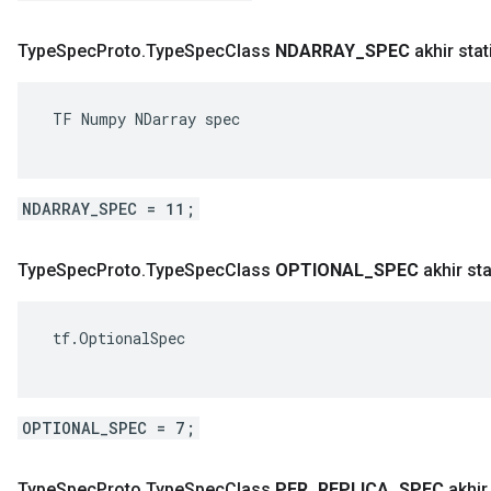
Type
Spec
Proto
.
Type
Spec
Class
NDARRAY
_
SPEC
akhir stat
 TF Numpy NDarray spec

NDARRAY_SPEC = 11;
Type
Spec
Proto
.
Type
Spec
Class
OPTIONAL
_
SPEC
akhir sta
 tf.OptionalSpec

OPTIONAL_SPEC = 7;
Type
Spec
Proto
.
Type
Spec
Class
PER
_
REPLICA
_
SPEC
akhir