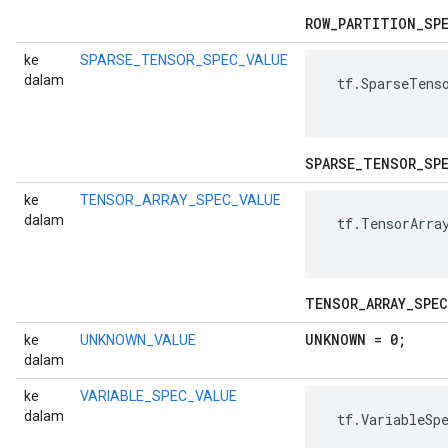
ROW
_
PARTITION
_
SP
ke
SPARSE_TENSOR_SPEC_VALUE
dalam
 tf.SparseTenso
SPARSE
_
TENSOR
_
SP
ke
TENSOR_ARRAY_SPEC_VALUE
dalam
 tf.TensorArray
TENSOR
_
ARRAY
_
SPEC
UNKNOWN = 0;
ke
UNKNOWN_VALUE
dalam
ke
VARIABLE_SPEC_VALUE
dalam
 tf.VariableSpe