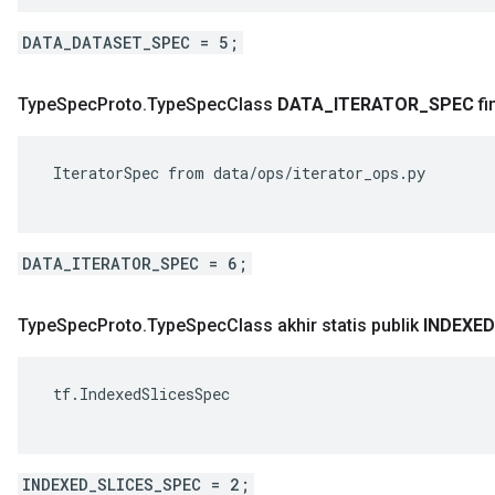
DATA_DATASET_SPEC = 5;
Type
Spec
Proto
.
Type
Spec
Class
DATA
_
ITERATOR
_
SPEC
fi
 IteratorSpec from data/ops/iterator_ops.py

DATA_ITERATOR_SPEC = 6;
Type
Spec
Proto
.
Type
Spec
Class akhir statis publik
INDEXED
 tf.IndexedSlicesSpec

INDEXED_SLICES_SPEC = 2;