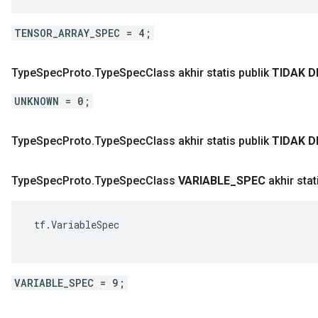
TENSOR_ARRAY_SPEC = 4;
Type
Spec
Proto
.
Type
Spec
Class akhir statis publik
TIDAK D
UNKNOWN = 0;
Type
Spec
Proto
.
Type
Spec
Class akhir statis publik
TIDAK D
Type
Spec
Proto
.
Type
Spec
Class
VARIABLE
_
SPEC
akhir stat
 tf.VariableSpec

VARIABLE_SPEC = 9;