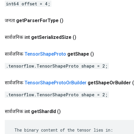
int64 offset = 4;
जनता
get
Parser
For
Type
()
सार्वजनिक int
get
Serialized
Size
()
सार्वजनिक
Tensor
Shape
Proto
get
Shape
()
.tensorflow.TensorShapeProto shape = 2;
सार्वजनिक
Tensor
Shape
Proto
Or
Builder
get
Shape
Or
Builder
(
.tensorflow.TensorShapeProto shape = 2;
सार्वजनिक int
get
Shard
Id
()
 The binary content of the tensor lies in:
