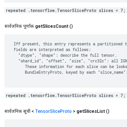
repeated .tensorflow.TensorSliceProto slices = 7;
सार्वजनिक पूर्णांक
get
Slices
Count
()
 Iff present, this entry represents a partitioned t
 fields are interpreted as follows:

   "dtype", "shape": describe the full tensor.

   "shard_id", "offset", "size", "crc32c": all IGN
      These information for each slice can be looke
      BundleEntryProto, keyed by each "slice_name".
repeated .tensorflow.TensorSliceProto slices = 7;
सार्वजनिक सूची <
Tensor
Slice
Proto
>
get
Slices
List
()