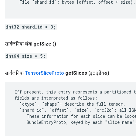
   File "shard_id": bytes [offset, offset + size).

int32 shard_id = 3;
सार्वजनिक लंबा
get
Size
()
int64 size = 5;
सार्वजनिक
Tensor
Slice
Proto
get
Slices
(इंट इंडेक्स)
 Iff present, this entry represents a partitioned t
 fields are interpreted as follows:

   "dtype", "shape": describe the full tensor.

   "shard_id", "offset", "size", "crc32c": all IGN
      These information for each slice can be looke
      BundleEntryProto, keyed by each "slice_name".