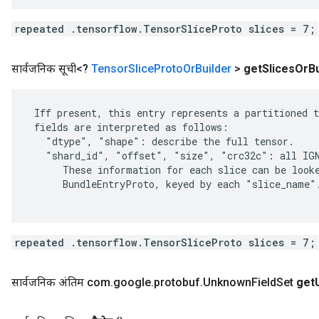
repeated .tensorflow.TensorSliceProto slices = 7;
सार्वजनिक सूची<?
Tensor
Slice
Proto
Or
Builder
>
get
Slices
Or
B
 Iff present, this entry represents a partitioned t
 fields are interpreted as follows:

   "dtype", "shape": describe the full tensor.

   "shard_id", "offset", "size", "crc32c": all IGN
      These information for each slice can be looke
      BundleEntryProto, keyed by each "slice_name".
repeated .tensorflow.TensorSliceProto slices = 7;
सार्वजनिक अंतिम com
.
google
.
protobuf
.
Unknown
Field
Set
get