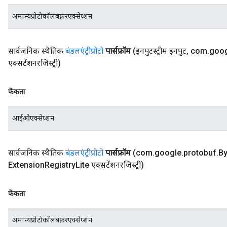
अमान्यप्रोटोकॉलबफ़रएक्सेप्शन
सार्वजनिक स्थैतिक
बंडलएंट्रीप्रोटो
पार्सफ्रॉम
(इनपुटस्ट्रीम इनपुट
,
com
.
goo
एक्सटेंशनरजिस्ट्री)
फेंकता
आईओएक्सेप्शन
सार्वजनिक स्थैतिक
बंडलएंट्रीप्रोटो
पार्सफ्रॉम
(com
.
google
.
protobuf
.
By
Extension
Registry
Lite एक्सटेंशनरजिस्ट्री)
फेंकता
अमान्यप्रोटोकॉलबफ़रएक्सेप्शन