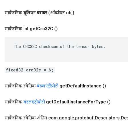
सार्वजनिक बूलियन
बराबर
(ऑब्जेक्ट obj)
सार्वजनिक int
get
Crc32C
()
 The CRC32C checksum of the tensor bytes.

fixed32 crc32c = 6;
सार्वजनिक स्थैतिक
बंडलएंट्रीप्रोटो
get
Default
Instance
()
सार्वजनिक
बंडलएंट्रीप्रोटो
get
Default
Instance
For
Type
()
सार्वजनिक स्थैतिक अंतिम com
.
google
.
protobuf
.
Descriptors
.
Des