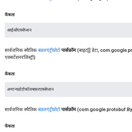
फेंकता
आईओएक्सेप्शन
सार्वजनिक स्थैतिक
बंडलएंट्रीप्रोटो
पार्सफ्रॉम
(बाइट[] डेटा
,
com
.
google
.
p
एक्सटेंशनरजिस्ट्री)
फेंकता
अमान्यप्रोटोकॉलबफ़रएक्सेप्शन
सार्वजनिक स्थैतिक
बंडलएंट्रीप्रोटो
पार्सफ्रॉम
(com
.
google
.
protobuf
.
By
फेंकता