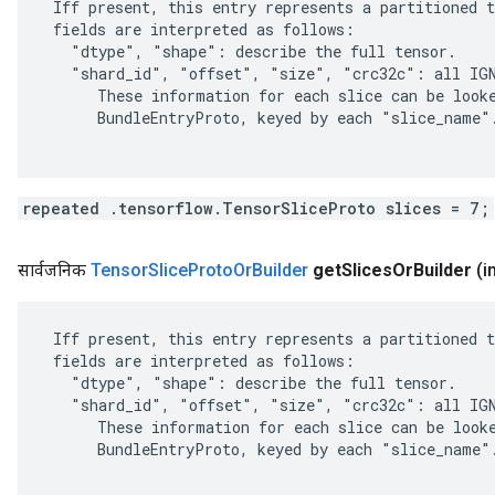
 Iff present, this entry represents a partitioned t
 fields are interpreted as follows:

   "dtype", "shape": describe the full tensor.

   "shard_id", "offset", "size", "crc32c": all IGN
      These information for each slice can be looke
      BundleEntryProto, keyed by each "slice_name".
repeated .tensorflow.TensorSliceProto slices = 7;
सार्वजनिक
Tensor
Slice
Proto
Or
Builder
get
Slices
Or
Builder
(i
 Iff present, this entry represents a partitioned t
 fields are interpreted as follows:

   "dtype", "shape": describe the full tensor.

   "shard_id", "offset", "size", "crc32c": all IGN
      These information for each slice can be looke
      BundleEntryProto, keyed by each "slice_name".