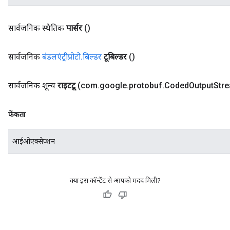
सार्वजनिक स्थैतिक
पार्सर
()
सार्वजनिक
बंडलएंट्रीप्रोटो
.
बिल्डर
टूबिल्डर
()
सार्वजनिक शून्य
राइटटू
(com
.
google
.
protobuf
.
Coded
Output
Str
फेंकता
आईओएक्सेप्शन
क्या इस कॉन्टेंट से आपको मदद मिली?