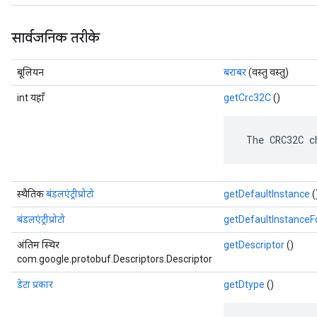
सार्वजनिक तरीके
बूलियन
बराबर
(वस्तु वस्तु)
int यहाँ
getCrc32C
()
 The CRC32C c
स्थैतिक
बंडलएंट्रीप्रोटो
getDefaultInstance
(
बंडलएंट्रीप्रोटो
getDefaultInstance
अंतिम स्थिर
getDescriptor
()
com.google.protobuf.Descriptors.Descriptor
डेटा प्रकार
getDtype
()