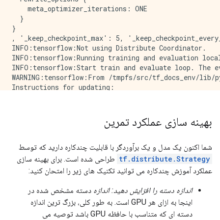
    meta_optimizer_iterations: ONE

  }

}

, '_keep_checkpoint_max': 5, '_keep_checkpoint_every
INFO:tensorflow:Not using Distribute Coordinator.

INFO:tensorflow:Running training and evaluation local
INFO:tensorflow:Start train and evaluate loop. The ev
WARNING:tensorflow:From /tmpfs/src/tf_docs_env/lib/p
Instructions for updating:

use `update_config_proto` instead.

INFO:tensorflow:The `input_fn` accepts an `input_cont
INFO:tensorflow:Calling model_fn.

بهینه سازی عملکرد تمرین
/tmpfs/src/tf_docs_env/lib/python3.7/site-packages/t
  warnings.warn("To make it possible to preserve tf.d
INFO:tensorflow:Calling model_fn.

شما اکنون یک مدل و یک برآوردگر با قابلیت چندکاره دارید که توسط
INFO:tensorflow:Done calling model_fn.

tf.distribute.Strategy
طراحی شده است. برای بهینه سازی
INFO:tensorflow:Done calling model_fn.

عملکرد آموزش چندکاره می توانید تکنیک های زیر را امتحان کنید:
INFO:tensorflow:Create CheckpointSaverHook.

INFO:tensorflow:Create CheckpointSaverHook.

اندازه دسته را افزایش دهید: اندازه
دسته مشخص شده در
WARNING:tensorflow:From /tmpfs/src/tf_docs_env/lib/p
اینجا به ازای هر GPU است. به طور کلی، بزرگ ترین اندازه
Instructions for updating:

دسته ای که متناسب با حافظه GPU باشد توصیه می
Use the iterator's `initializer` property instead.
