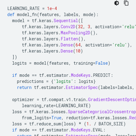
LEARNING_RATE 
=
1e-4
def
 model_fn
(
features
,
 labels
,
 mode
):
  model 
=
 tf
.
keras
.
Sequential
([
      tf
.
keras
.
layers
.
Conv2D
(
32
,
3
,
 activation
=
'relu
      tf
.
keras
.
layers
.
MaxPooling2D
(),
      tf
.
keras
.
layers
.
Flatten
(),
      tf
.
keras
.
layers
.
Dense
(
64
,
 activation
=
'relu'
),
      tf
.
keras
.
layers
.
Dense
(
10
)
])
  logits 
=
 model
(
features
,
 training
=
False
)
if
 mode 
==
 tf
.
estimator
.
ModeKeys
.
PREDICT
:
    predictions 
=
{
'logits'
:
 logits
}
return
 tf
.
estimator
.
EstimatorSpec
(
labels
=
labels
,
  optimizer 
=
 tf
.
compat
.
v1
.
train
.
GradientDescentOpti
      learning_rate
=
LEARNING_RATE
)
  loss 
=
 tf
.
keras
.
losses
.
SparseCategoricalCrossentrop
      from_logits
=
True
,
 reduction
=
tf
.
keras
.
losses
.
Re
  loss 
=
 tf
.
reduce_sum
(
loss
)
*
(
1.
/
 BATCH_SIZE
)
if
 mode 
==
 tf
.
estimator
.
ModeKeys
.
EVAL
:
return
 tf
.
estimator
.
EstimatorSpec
(
mode
,
 loss
=
los