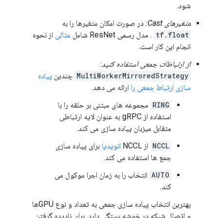
WARNING:tensorflow:From /tmpfs/src/tf_docs_env/lib/p
شود.
Instructions for updating:

متغیرهای Cast:
در صورت امکان متغیرها را به
Use the iterator's `initializer` property instead.

INFO:tensorflow:Graph was finalized.

tf.float
. مدل رسمی ResNet شامل
مثالی
از نحوه
INFO:tensorflow:Graph was finalized.

انجام این کار است.
INFO:tensorflow:Running local_init_op.

INFO:tensorflow:Running local_init_op.

از ارتباطات جمعی استفاده کنید:
INFO:tensorflow:Done running local_init_op.

MultiWorkerMirroredStrategy
چندین
پیاده
INFO:tensorflow:Done running local_init_op.

سازی ارتباط جمعی را
ارائه می دهد.
INFO:tensorflow:Calling checkpoint listeners before s
INFO:tensorflow:Calling checkpoint listeners before s
RING
مجموعه های مبتنی بر حلقه را با
INFO:tensorflow:Saving checkpoints for 0 into /tmp/mu
استفاده از gRPC به عنوان لایه ارتباطی
INFO:tensorflow:Saving checkpoints for 0 into /tmp/mu
متقابل میزبان پیاده سازی می کند.
INFO:tensorflow:Calling checkpoint listeners after sa
INFO:tensorflow:Calling checkpoint listeners after sa
NCCL
از NCCL
انویدیا
برای پیاده سازی
2022-01-26 05:29:43.503603: W tensorflow/core/grappl
جمع ها استفاده می کند.
    .  Registered:  device='CPU'

AUTO
انتخاب را به زمان اجرا موکول می
2022-01-26 05:29:43.504873: W tensorflow/core/grappl
کند.
    .  Registered:  device='CPU'

INFO:tensorflow:loss = 2.292878, step = 0

بهترین انتخاب پیاده سازی جمعی به تعداد و نوع GPUها
INFO:tensorflow:loss = 2.292878, step = 0

و اتصال شبکه در خوشه بستگی دارد. برای نادیده گرفتن