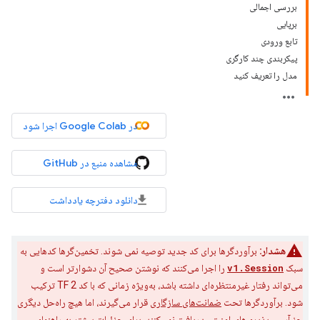
بررسی اجمالی
برپایی
تابع ورودی
پیکربندی چند کارگری
مدل را تعریف کنید
در Google Colab اجرا شود
مشاهده منبع در GitHub
دانلود دفترچه یادداشت
هشدار:
برآوردگرها برای کد جدید توصیه نمی شوند. تخمین‌گرها کدهایی به
سبک
v1.Session
را اجرا می‌کنند که نوشتن صحیح آن دشوارتر است و
می‌تواند رفتار غیرمنتظره‌ای داشته باشد، به‌ویژه زمانی که با کد TF 2 ترکیب
شود. برآوردگرها تحت
ضمانت‌های سازگاری
قرار می‌گیرند، اما هیچ راه‌حل دیگری
جز آسیب‌پذیری‌های امنیتی دریافت نمی‌کنند. برای جزئیات بیشتر به
راهنمای