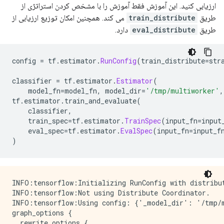
ارزیابی کنید. این آموزش فقط آموزش را با مشخص کردن استراتژی از
طریق
train_distribute
می کند. همچنین امکان توزیع ارزیابی از
طریق
eval_distribute
دارد.
config 
=
 tf
.
estimator
.
RunConfig
(
train_distribute
=
str
classifier 
=
 tf
.
estimator
.
Estimator
(
    model_fn
=
model_fn
,
 model_dir
=
'/tmp/multiworker'
,
tf
.
estimator
.
train_and_evaluate
(
    classifier
,
    train_spec
=
tf
.
estimator
.
TrainSpec
(
input_fn
=
input
    eval_spec
=
tf
.
estimator
.
EvalSpec
(
input_fn
=
input_f
)
INFO:tensorflow:Initializing RunConfig with distribut
INFO:tensorflow:Not using Distribute Coordinator.

INFO:tensorflow:Using config: {'_model_dir': '/tmp/m
graph_options {

  rewrite_options {
