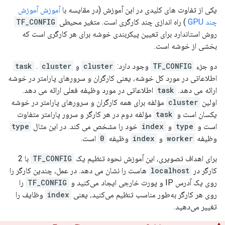
یکی از تفاوت های کلیدی در این آموزش (در مقایسه با
آموزش آموزش
چند GPU
) راه اندازی چند کارگری است. متغیر محیطی
TF_CONFIG
روش استاندارد برای تعیین پیکربندی خوشه برای هر کارگری است که
بخشی از خوشه است.
دو جزء
TF_CONFIG
وجود دارد:
cluster
و
cluster
.
task
اطلاعاتی در مورد کل خوشه، یعنی کارگران و سرورهای پارامتر در خوشه
ارائه می دهد.
task
اطلاعاتی در مورد وظیفه فعلی ارائه می دهد.
اولین
cluster
مؤلفه برای همه کارگران و سرورهای پارامتر در خوشه
یکسان است و
task
مؤلفه دوم در هر کارگر و سرور پارامتر متفاوت
است و
type
و
index
خود را مشخص می کند. در این مثال
type
وظیفه
worker
و
index
وظیفه
0
است.
برای اهداف تصویری، این آموزش نحوه تنظیم یک
TF_CONFIG
با 2
کارگر در
localhost
هاست را نشان می دهد. در عمل، چندین کارگر را
روی یک آدرس IP و پورت خارجی ایجاد می‌کنید و
TF_CONFIG
را
روی هر کارگر به‌طور مناسب تنظیم می‌کنید، یعنی
index
وظایف را
تغییر می‌دهید.