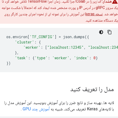
هشدار:
کد زیر را در Colab اجرا نکنید.
زمان اجرا TensorFlow تلاش خواهد کرد تا
یک سرور gRPC در آدرس IP و پورت مشخص شده ایجاد کند که احتمالاً با شکست مواجه
خواهد شد.
نسخه keras
این آموزش را برای نمونه ای از نحوه اجرای چندین کارگر روی
یک دستگاه مشاهده کنید.
os
.
environ
[
'TF_CONFIG'
]
=
 json
.
dumps
({
'cluster'
:
{
'worker'
:
[
"localhost:12345"
,
"localhost:23
},
'task'
:
{
'type'
:
'worker'
,
'index'
:
0
}
})
مدل را تعریف کنید
لایه ها، بهینه ساز و تابع ضرر را برای آموزش بنویسید. این آموزش مدل را
با لایه‌های Keras تعریف می‌کند، شبیه به
آموزش چند GPU
.