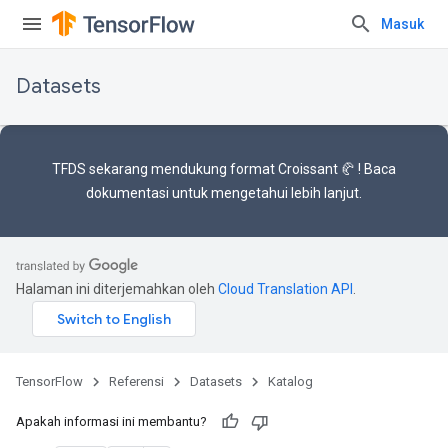
Masuk
Datasets
TFDS sekarang mendukung
format Croissant 🥐
! Baca
dokumentasi
untuk mengetahui lebih lanjut.
Halaman ini diterjemahkan oleh
Cloud Translation API
.
TensorFlow
Referensi
Datasets
Katalog
Apakah informasi ini membantu?