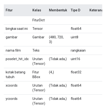
Fitur
Kelas
Membentuk
Tipe D
Keteranga
FiturDict
bingkai saat ini
Tensor
float64
gambar
Gambar
(480, 720,
uint8
3)
nama film
Teks
rangkaian
poselet_hit_idx
Urutan
(Tidak ada,)
uint16
(Tensor)
kotak batang
Fitur
(4,)
float32
tubuh
BBox
xcoords
Urutan
(Tidak ada,)
float64
(Tensor)
ycoords
Urutan
(Tidak ada,)
float64
(Tensor)