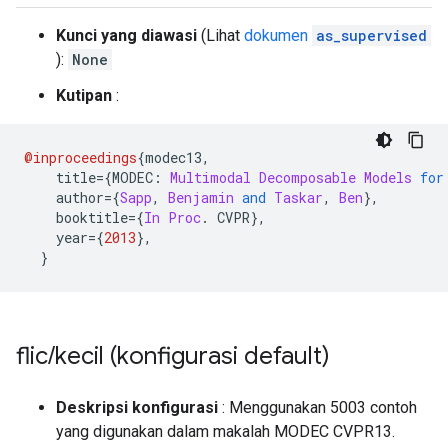
Kunci yang diawasi
(Lihat
dokumen
as_supervised
):
None
Kutipan
:
@inproceedings
{
modec13
,
    title
={
MODEC
:
Multimodal
Decomposable
Models
for
    author
={
Sapp
,
Benjamin
and
Taskar
,
Ben
},
    booktitle
={
In
Proc
.
 CVPR
},
    year
={
2013
},
}
flic
/
kecil (konfigurasi default)
Deskripsi konfigurasi
: Menggunakan 5003 contoh
yang digunakan dalam makalah MODEC CVPR13.