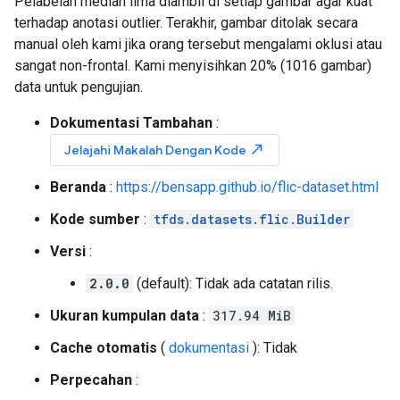
Pelabelan median lima diambil di setiap gambar agar kuat
terhadap anotasi outlier. Terakhir, gambar ditolak secara
manual oleh kami jika orang tersebut mengalami oklusi atau
sangat non-frontal. Kami menyisihkan 20% (1016 gambar)
data untuk pengujian.
Dokumentasi Tambahan
:
north_east
Jelajahi Makalah Dengan Kode
Beranda
:
https://bensapp.github.io/flic-dataset.html
Kode sumber
:
tfds.datasets.flic.Builder
Versi
:
2.0.0
(default): Tidak ada catatan rilis.
Ukuran kumpulan data
:
317.94 MiB
Cache otomatis
(
dokumentasi
): Tidak
Perpecahan
: