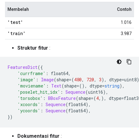
Membelah
Contoh
'test'
1.016
'train'
3.987
Struktur fitur
:
FeaturesDict
({
'currframe'
:
 float64
,
'image'
:
Image
(
shape
=(
480
,
720
,
3
),
 dtype
=
uint8
'moviename'
:
Text
(
shape
=(),
 dtype
=
string
),
'poselet_hit_idx'
:
Sequence
(
uint16
),
'torsobox'
:
BBoxFeature
(
shape
=(
4
,),
 dtype
=
float3
'xcoords'
:
Sequence
(
float64
),
'ycoords'
:
Sequence
(
float64
),
})
Dokumentasi fitur
: