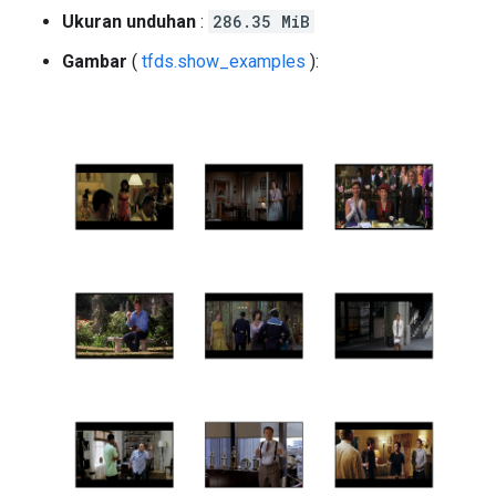
Ukuran unduhan
:
286.35 MiB
Gambar
(
tfds.show_examples
):