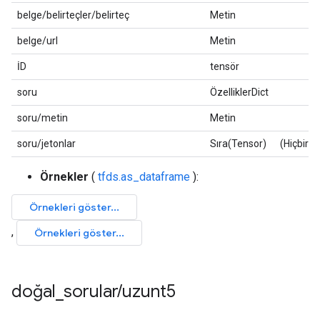
belge/belirteçler/belirteç
Metin
belge/url
Metin
İD
tensör
soru
ÖzelliklerDict
soru/metin
Metin
soru/jetonlar
Sıra(Tensor)
(Hiçbiri,)
Örnekler
(
tfds.as_dataframe
):
doğal
_
sorular
/
uzunt5