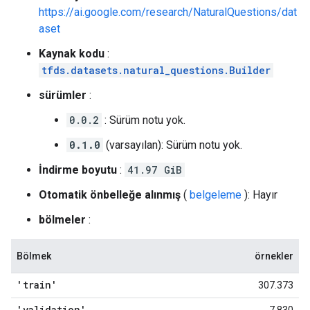
https://ai.google.com/research/NaturalQuestions/dat
aset
Kaynak kodu
:
tfds.datasets.natural_questions.Builder
sürümler
:
0.0.2
: Sürüm notu yok.
0.1.0
(varsayılan): Sürüm notu yok.
İndirme boyutu
:
41.97 GiB
Otomatik önbelleğe alınmış
(
belgeleme
): Hayır
bölmeler
:
Bölmek
örnekler
'train'
307.373
'validation'