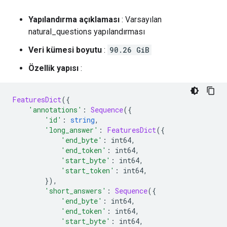
Yapılandırma açıklaması
: Varsayılan
natural_questions yapılandırması
Veri kümesi boyutu
:
90.26 GiB
Özellik yapısı
:
FeaturesDict
({
'annotations'
:
Sequence
({
'id'
:
string
,
'long_answer'
:
FeaturesDict
({
'end_byte'
:
 int64
,
'end_token'
:
 int64
,
'start_byte'
:
 int64
,
'start_token'
:
 int64
,
}),
'short_answers'
:
Sequence
({
'end_byte'
:
 int64
,
'end_token'
:
 int64
,
'start_byte'
:
 int64
,