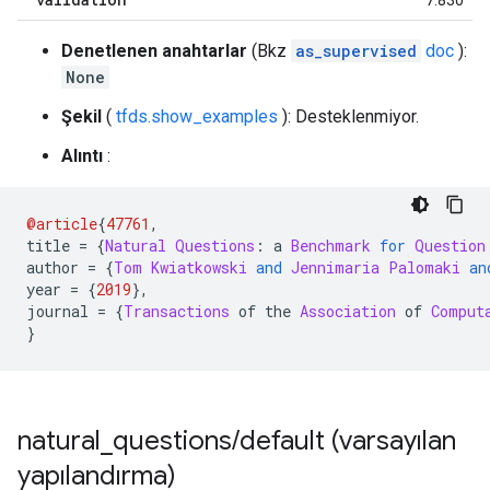
7.830
Denetlenen anahtarlar
(Bkz
as_supervised
doc
):
None
Şekil
(
tfds.show_examples
): Desteklenmiyor.
Alıntı
:
@article
{
47761
,
title 
=
{
Natural
Questions
:
 a 
Benchmark
for
Question
author 
=
{
Tom
Kwiatkowski
and
Jennimaria
Palomaki
an
year 
=
{
2019
},
journal 
=
{
Transactions
 of the 
Association
 of 
Comput
}
natural
_
questions
/
default (varsayılan
yapılandırma)