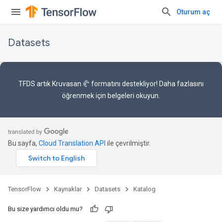
Oturum aç
Datasets
TFDS artık
Kruvasan 🥐 formatını
destekliyor! Daha fazlasını
öğrenmek için
belgeleri
okuyun.
Bu sayfa,
Cloud Translation API
ile çevrilmiştir.
TensorFlow
Kaynaklar
Datasets
Katalog
Bu size yardımcı oldu mu?