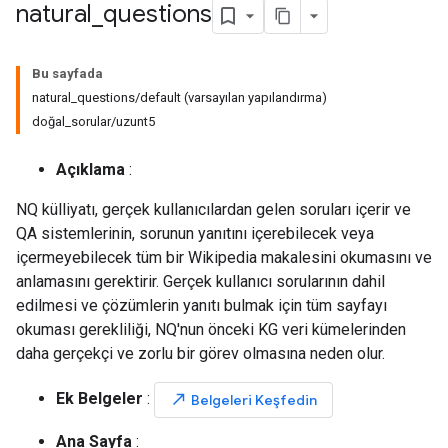
natural
_
questions
Bu sayfada
natural_questions/default (varsayılan yapılandırma)
doğal_sorular/uzunt5
Açıklama
:
NQ külliyatı, gerçek kullanıcılardan gelen soruları içerir ve
QA sistemlerinin, sorunun yanıtını içerebilecek veya
içermeyebilecek tüm bir Wikipedia makalesini okumasını ve
anlamasını gerektirir. Gerçek kullanıcı sorularının dahil
edilmesi ve çözümlerin yanıtı bulmak için tüm sayfayı
okuması gerekliliği, NQ'nun önceki KG veri kümelerinden
daha gerçekçi ve zorlu bir görev olmasına neden olur.
Ek Belgeler
:
north_east
Belgeleri Keşfedin
Ana Sayfa
: