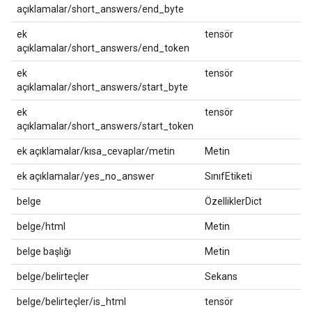
açıklamalar/short_answers/end_byte
ek
tensör
açıklamalar/short_answers/end_token
ek
tensör
açıklamalar/short_answers/start_byte
ek
tensör
açıklamalar/short_answers/start_token
ek açıklamalar/kısa_cevaplar/metin
Metin
ek açıklamalar/yes_no_answer
SınıfEtiketi
belge
ÖzelliklerDict
belge/html
Metin
belge başlığı
Metin
belge/belirteçler
Sekans
belge/belirteçler/is_html
tensör