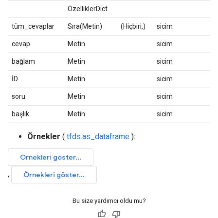
ÖzelliklerDict
tüm_cevaplar
Sıra(Metin)
(Hiçbiri,)
sicim
cevap
Metin
sicim
bağlam
Metin
sicim
İD
Metin
sicim
soru
Metin
sicim
başlık
Metin
sicim
Örnekler
(
tfds.as_dataframe
):
Bu size yardımcı oldu mu?