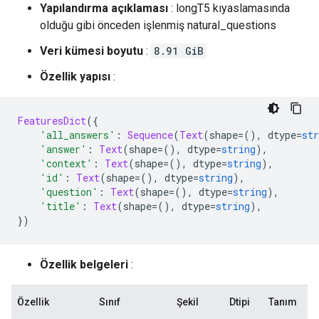
Yapılandırma açıklaması
: longT5 kıyaslamasında
olduğu gibi önceden işlenmiş natural_questions
Veri kümesi boyutu
:
8.91 GiB
Özellik yapısı
:
FeaturesDict
({
'all_answers'
:
Sequence
(
Text
(
shape
=(),
 dtype
=
str
'answer'
:
Text
(
shape
=(),
 dtype
=
string
),
'context'
:
Text
(
shape
=(),
 dtype
=
string
),
'id'
:
Text
(
shape
=(),
 dtype
=
string
),
'question'
:
Text
(
shape
=(),
 dtype
=
string
),
'title'
:
Text
(
shape
=(),
 dtype
=
string
),
})
Özellik belgeleri
:
Özellik
Sınıf
Şekil
Dtipi
Tanım