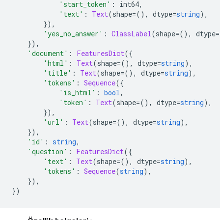
'start_token'
:
 int64
,
'text'
:
Text
(
shape
=(),
 dtype
=
string
),
}),
'yes_no_answer'
:
ClassLabel
(
shape
=(),
 dtype
=
}),
'document'
:
FeaturesDict
({
'html'
:
Text
(
shape
=(),
 dtype
=
string
),
'title'
:
Text
(
shape
=(),
 dtype
=
string
),
'tokens'
:
Sequence
({
'is_html'
:
bool
,
'token'
:
Text
(
shape
=(),
 dtype
=
string
),
}),
'url'
:
Text
(
shape
=(),
 dtype
=
string
),
}),
'id'
:
string
,
'question'
:
FeaturesDict
({
'text'
:
Text
(
shape
=(),
 dtype
=
string
),
'tokens'
:
Sequence
(
string
),
}),
})