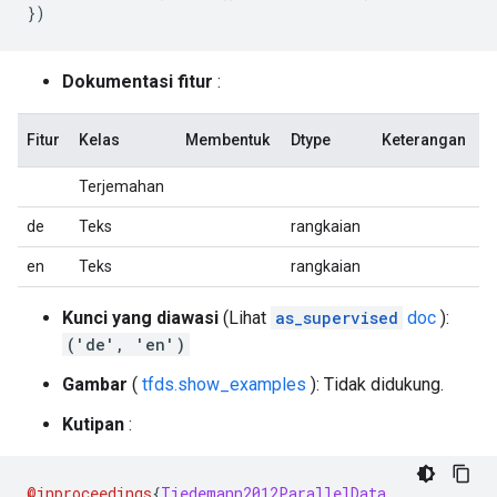
})
Dokumentasi fitur
:
Fitur
Kelas
Membentuk
Dtype
Keterangan
Terjemahan
de
Teks
rangkaian
en
Teks
rangkaian
Kunci yang diawasi
(Lihat
as_supervised
doc
):
('de', 'en')
Gambar
(
tfds.show_examples
): Tidak didukung.
Kutipan
:
@inproceedings
{
Tiedemann2012ParallelData
,