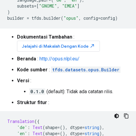
    subsets
=[
"GNOME"
,
"EMEA"
]
)
builder 
=
 tfds
.
builder
(
"opus"
,
 config
=
config
)
Dokumentasi Tambahan
:
north_east
Jelajahi di Makalah Dengan Kode
Beranda
:
http://opus.nlpl.eu/
Kode sumber
:
tfds.datasets.opus.Builder
Versi
:
0.1.0
(default): Tidak ada catatan rilis.
Struktur fitur
:
Translation
({
'de'
:
Text
(
shape
=(),
 dtype
=
string
),
'en'
:
Text
(
shape
=(),
 dtype
=
string
),