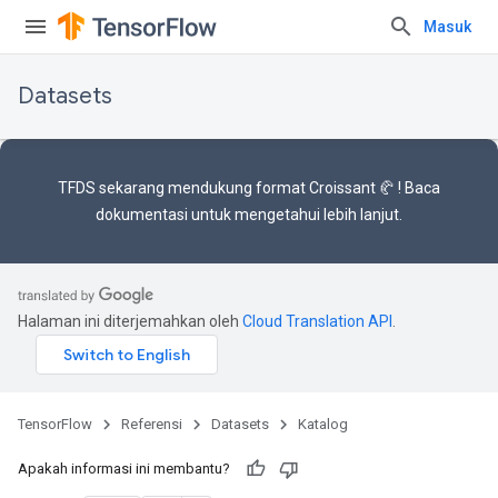
Masuk
Datasets
TFDS sekarang mendukung
format Croissant 🥐
! Baca
dokumentasi
untuk mengetahui lebih lanjut.
Halaman ini diterjemahkan oleh
Cloud Translation API
.
TensorFlow
Referensi
Datasets
Katalog
Apakah informasi ini membantu?