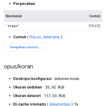
Perpecahan
:
Membelah
Contoh
'train'
719.372
Contoh
(
tfds.as_dataframe
):
opus
/
koran
Deskripsi konfigurasi
: dokumen koran
Ukuran unduhan
:
35.42 MiB
Ukuran dataset
:
117.54 MiB
Di-cache otomatis
(
dokumentasi
): Ya