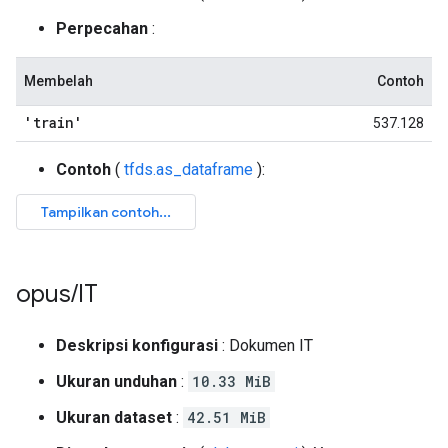
Perpecahan
:
Membelah
Contoh
'train'
537.128
Contoh
(
tfds.as_dataframe
):
opus
/
IT
Deskripsi konfigurasi
: Dokumen IT
Ukuran unduhan
:
10.33 MiB
Ukuran dataset
:
42.51 MiB