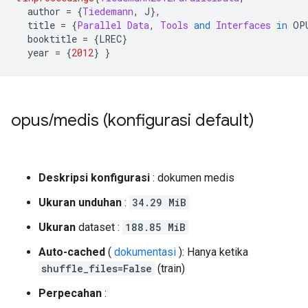
  author 
=
{
Tiedemann
,
 J
},
  title 
=
{
Parallel
Data
,
Tools
and
Interfaces
in
 OP
  booktitle 
=
{
LREC
}
  year 
=
{
2012
}
}
opus
/
medis (konfigurasi default)
Deskripsi konfigurasi
: dokumen medis
Ukuran unduhan
:
34.29 MiB
Ukuran
dataset :
188.85 MiB
Auto-cached
(
dokumentasi
): Hanya ketika
shuffle_files=False
(train)
Perpecahan
: