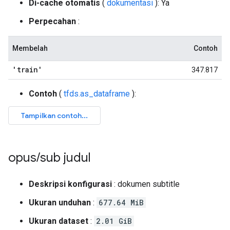
Di-cache otomatis
(
dokumentasi
): Ya
Perpecahan
:
Membelah
Contoh
'train'
347.817
Contoh
(
tfds.as_dataframe
):
opus
/
sub judul
Deskripsi konfigurasi
: dokumen subtitle
Ukuran unduhan
:
677.64 MiB
Ukuran dataset
:
2.01 GiB