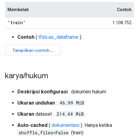
Membelah
Contoh
'train'
1.108.752
Contoh
(
tfds.as_dataframe
):
karya
/
hukum
Deskripsi konfigurasi
: dokumen hukum
Ukuran unduhan
:
46.99 MiB
Ukuran
dataset :
214.44 MiB
Auto-cached
(
dokumentasi
): Hanya ketika
shuffle_files=False
(train)