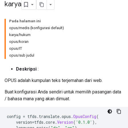
karya
Pada halaman ini
opus/medis (konfigurasi default)
karya/hukum
opus/koran
opus/IT
opus/sub judul
Deskripsi
:
OPUS adalah kumpulan teks terjemahan dari web.
Buat konfigurasi Anda sendiri untuk memilih pasangan data
/ bahasa mana yang akan dimuat.
config 
=
 tfds
.
translate
.
opus
.
OpusConfig
(
    version
=
tfds
.
core
.
Version
(
'0.1.0'
),
    language_pair
=(
"de"
,
"en"
),