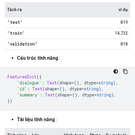
Tách ra
ví dụ
'test'
819
'train'
14,732
'validation'
818
Cấu trúc tính năng
:
FeaturesDict
({
'dialogue'
:
Text
(
shape
=(),
 dtype
=
string
),
'id'
:
Text
(
shape
=(),
 dtype
=
string
),
'summary'
:
Text
(
shape
=(),
 dtype
=
string
),
})
Tài liệu tính năng
: