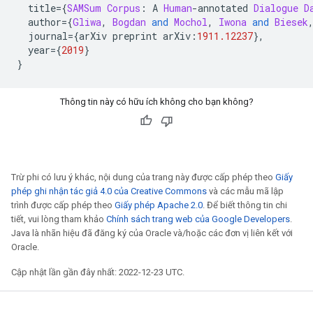
  title
={
SAMSum
Corpus
:
 A 
Human
-
annotated 
Dialogue
D
  author
={
Gliwa
,
Bogdan
and
Mochol
,
Iwona
and
Biesek
  journal
={
arXiv preprint arXiv
:
1911.12237
},
  year
={
2019
}
}
Thông tin này có hữu ích không cho bạn không?
Trừ phi có lưu ý khác, nội dung của trang này được cấp phép theo
Giấy
phép ghi nhận tác giả 4.0 của Creative Commons
và các mẫu mã lập
trình được cấp phép theo
Giấy phép Apache 2.0
. Để biết thông tin chi
tiết, vui lòng tham khảo
Chính sách trang web của Google Developers
.
Java là nhãn hiệu đã đăng ký của Oracle và/hoặc các đơn vị liên kết với
Oracle.
Cập nhật lần gần đây nhất: 2022-12-23 UTC.