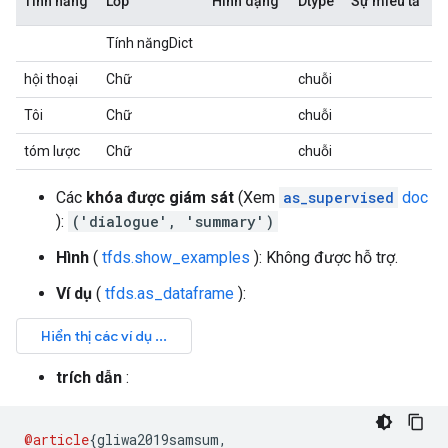
Tính năng
Lớp
Hình dạng
Dtype
Sự miêu tả
Tính năngDict
hội thoại
Chữ
chuỗi
Tôi
Chữ
chuỗi
tóm lược
Chữ
chuỗi
Các
khóa được giám sát
(Xem
as_supervised
doc
):
('dialogue', 'summary')
Hình
(
tfds.show_examples
): Không được hỗ trợ.
Ví dụ
(
tfds.as_dataframe
):
trích dẫn
:
@article
{
gliwa2019samsum
,