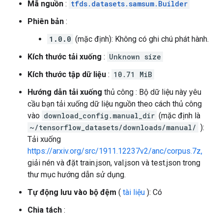
Mã nguồn
:
tfds.datasets.samsum.Builder
Phiên bản
:
1.0.0
(mặc định): Không có ghi chú phát hành.
Kích thước tải xuống
:
Unknown size
Kích thước tập dữ liệu
:
10.71 MiB
Hướng dẫn tải xuống
thủ công : Bộ dữ liệu này yêu
cầu bạn tải xuống dữ liệu nguồn theo cách thủ công
vào
download_config.manual_dir
(mặc định là
~/tensorflow_datasets/downloads/manual/
):
Tải xuống
https://arxiv.org/src/1911.12237v2/anc/corpus.7z,
giải nén và đặt train.json, val.json và test.json trong
thư mục hướng dẫn sử dụng.
Tự động lưu vào bộ đệm
(
tài liệu
): Có
Chia tách
: