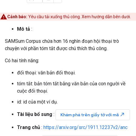
Cảnh báo:
Yêu cầu tải xuống thủ công. Xem hướng dẫn bên dưới.
Mô tả
:
SAMSum Corpus chứa hơn 16 nghìn đoạn hội thoại trò
chuyện với phần tóm tắt được chú thích thủ công.
Có hai tính năng:
đối thoại: văn bản đối thoại.
tóm tắt: bản tóm tắt bằng văn bản của con người về
cuộc đối thoại.
id: id của một ví dụ.
Tài liệu bổ sung
:
north_east
Khám phá trên giấy tờ với mã
Trang chủ
:
https://arxiv.org/src/1911.12237v2/anc