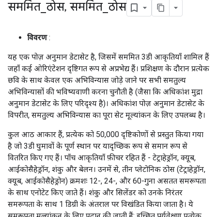
सममित
_
ठोस
,
सममित
_
ठोस
विवरण
:
यह एक पोज़ अनुमान डेटासेट है, जिसमें सममित 3डी आकृतियाँ शामिल हैं
जहाँ कई ओरिएंटेशन दृष्टिगत रूप से अप्रभेद्य हैं। प्रशिक्षण के दौरान प्रत्येक
छवि के साथ केवल एक अभिविन्यास जोड़े जाने पर सभी समतुल्य
अभिविन्यासों की भविष्यवाणी करना चुनौती है (जैसा कि अधिकांश मुद्रा
अनुमान डेटासेट के लिए परिदृश्य है)। अधिकांश पोज़ अनुमान डेटासेट के
विपरीत, समतुल्य अभिविन्यास का पूरा सेट मूल्यांकन के लिए उपलब्ध है।
कुल आठ आकार हैं, प्रत्येक को 50,000 दृष्टिकोणों से प्रस्तुत किया गया
है जो 3डी घुमावों के पूर्ण स्थान पर यादृच्छिक रूप से समान रूप से
वितरित किए गए हैं। पाँच आकृतियाँ फ़ीचर रहित हैं - टेट्राहेड्रॉन, क्यूब,
आईकोसैहेड्रॉन, शंकु और बेलन। उनमें से, तीन प्लेटोनिक ठोस (टेट्राहेड्रॉन,
क्यूब, आईकोसैहेड्रोन) क्रमशः 12-, 24-, और 60-गुना असतत समरूपता
के साथ एनोटेट किए जाते हैं। शंकु और सिलेंडर को उनके निरंतर
समरूपता के साथ 1 डिग्री के अंतराल पर विखंडित किया जाता है। ये
समरूपता मूल्यांकन के लिए प्रदान की जाती हैं; इच्छित पर्यवेक्षण प्रत्येक