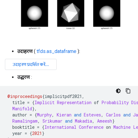
उदाहरण
(
tfds.as_dataframe
):
उद्धरण
:
@inproceedings
{
implicitpdf2021
,
  title 
=
{
Implicit
Representation
 of 
Probability
Di
Manifold
},
  author 
=
{
Murphy
,
Kieran
and
Esteves
,
Carlos
and
J
Ramalingam
,
Srikumar
and
Makadia
,
Ameesh
}
  booktitle 
=
{
International
Conference
 on 
Machine
L
  year 
=
{
2021
}