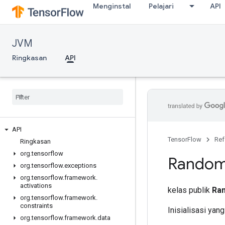
Menginstal
Pelajari
API
JVM
Ringkasan
API
API
TensorFlow
Ref
Ringkasan
org
.
tensorflow
Rando
org
.
tensorflow
.
exceptions
org
.
tensorflow
.
framework
.
activations
kelas publik
Ra
org
.
tensorflow
.
framework
.
constraints
Inisialisasi yan
org
.
tensorflow
.
framework
.
data