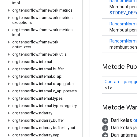
RandomNorm
impl
Membuat peng
org
.
tensorflow
.
framework
.
metrics
STDDEV_DEF
org
.
tensorflow
.
framework
.
metrics
.
exceptions
RandomNorm
Membuat peng
org
.
tensorflow
.
framework
.
metrics
.
impl
RandomNorm
org
.
tensorflow
.
framework
.
membuat peng
optimizers
org
.
tensorflow
.
framework
.
utils
org
.
tensorflow
.
internal
Metode Publ
org
.
tensorflow
.
internal
.
buffer
org
.
tensorflow
.
internal
.
c
_
api
Operan
panggi
org
.
tensorflow
.
internal
.
c
_
api
.
global
<T>
org
.
tensorflow
.
internal
.
c
_
api
.
presets
org
.
tensorflow
.
internal
.
types
org
.
tensorflow
.
internal
.
types
.
registry
Metode War
org
.
tensorflow
.
ndarray
Dari kelas
o
org
.
tensorflow
.
ndarray
.
buffer
Dari kelas j
org
.
tensorflow
.
ndarray
.
buffer
.
layout
Dari antarm
org
.
tensorflow
.
ndarray
.
impl