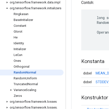
Contoh:
org
.
tensorflow
.
framework
.
data
.
impl
org
.
tensorflow
.
framework
.
initializers
Ringkasan
     long s
Base
Initializer
     Random
Constant
           
Glorot
     Operan
           
He
Identity
Initializer
Le
Cun
Konstanta
Ones
Orthogonal
Random
Normal
dobel
MEAN_D
Random
Uniform
dobel
STDDEV
Truncated
Normal
Variance
Scaling
Zeros
Konstruktor
org
.
tensorflow
.
framework
.
losses
org
.
tensorflow
.
framework
.
losses
.