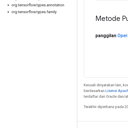
org
.
tensorflow
.
types
.
annotation
org
.
tensorflow
.
types
.
family
Metode Pu
panggilan
Oper
Kecuali dinyatakan lain, k
berdasarkan
Lisensi Apach
terdaftar dari Oracle dan/at
Terakhir diperbarui pada 2