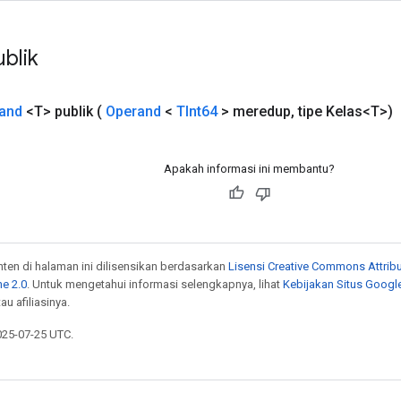
blik
and
<T> publik
(
Operand
<
TInt64
> meredup
,
tipe Kelas<T>)
Apakah informasi ini membantu?
onten di halaman ini dilisensikan berdasarkan
Lisensi Creative Commons Attribu
e 2.0
. Untuk mengetahui informasi selengkapnya, lihat
Kebijakan Situs Googl
au afiliasinya.
025-07-25 UTC.