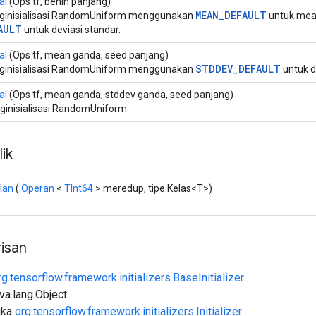
al
(Ops tf, benih panjang)
MEAN_DEFAULT
inisialisasi RandomUniform menggunakan
untuk mea
AULT
untuk deviasi standar.
al
(Ops tf, mean ganda, seed panjang)
STDDEV_DEFAULT
inisialisasi RandomUniform menggunakan
untuk d
al
(Ops tf, mean ganda, stddev ganda, seed panjang)
inisialisasi RandomUniform
ik
lan
(
Operan
<
TInt64
> meredup, tipe Kelas<T>)
isan
rg.tensorflow.framework.initializers.BaseInitializer
ava.lang.Object
uka
org.tensorflow.framework.initializers.Initializer