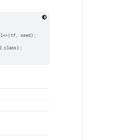
l<>(tf, seed);

.class);
