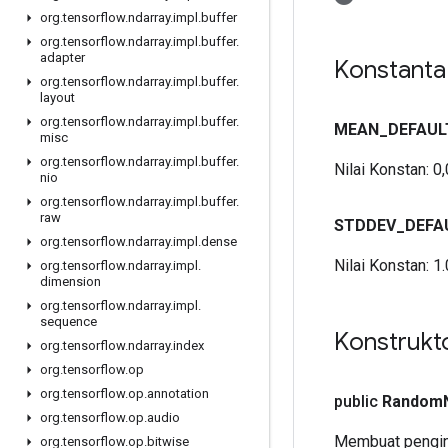
org
.
tensorflow
.
ndarray
.
impl
.
buffer
org
.
tensorflow
.
ndarray
.
impl
.
buffer
.
adapter
Konstant
org
.
tensorflow
.
ndarray
.
impl
.
buffer
.
layout
org
.
tensorflow
.
ndarray
.
impl
.
buffer
.
MEAN
_
DEFAUL
misc
org
.
tensorflow
.
ndarray
.
impl
.
buffer
.
Nilai Konstan:
0,
nio
org
.
tensorflow
.
ndarray
.
impl
.
buffer
.
raw
STDDEV
_
DEFA
org
.
tensorflow
.
ndarray
.
impl
.
dense
Nilai Konstan:
1.
org
.
tensorflow
.
ndarray
.
impl
.
dimension
org
.
tensorflow
.
ndarray
.
impl
.
sequence
Konstrukt
org
.
tensorflow
.
ndarray
.
index
org
.
tensorflow
.
op
org
.
tensorflow
.
op
.
annotation
public
Random
org
.
tensorflow
.
op
.
audio
Membuat pengin
org
.
tensorflow
.
op
.
bitwise