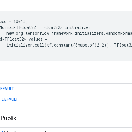
eed = 1001l;

Normal<TFloat32, TFloat32> initializer =

   new org.tensorflow.framework.initializers.RandomNorma
d<TFloat32> values =

   initializer.call(tf.constant(Shape.of(2,2)), TFloat32
EFAULT
_DEFAULT
 Publik