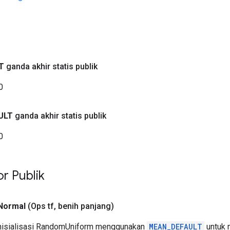
a
T
ganda akhir statis publik
0
ULT
ganda akhir statis publik
0
or Publik
Normal
(Ops tf
,
benih panjang)
isialisasi RandomUniform menggunakan
MEAN_DEFAULT
untuk 