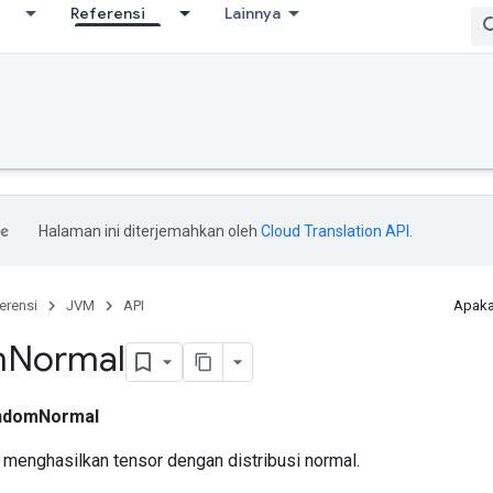
Referensi
Lainnya
Halaman ini diterjemahkan oleh
Cloud Translation API
.
erensi
JVM
API
Apaka
m
Normal
ndomNormal
g menghasilkan tensor dengan distribusi normal.