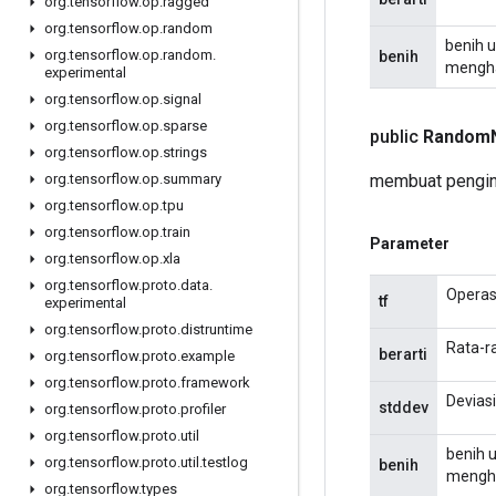
org
.
tensorflow
.
op
.
ragged
org
.
tensorflow
.
op
.
random
benih u
org
.
tensorflow
.
op
.
random
.
benih
mengha
experimental
org
.
tensorflow
.
op
.
signal
org
.
tensorflow
.
op
.
sparse
public
Random
org
.
tensorflow
.
op
.
strings
membuat pengin
org
.
tensorflow
.
op
.
summary
org
.
tensorflow
.
op
.
tpu
org
.
tensorflow
.
op
.
train
Parameter
org
.
tensorflow
.
op
.
xla
org
.
tensorflow
.
proto
.
data
.
Operas
tf
experimental
org
.
tensorflow
.
proto
.
distruntime
Rata-ra
berarti
org
.
tensorflow
.
proto
.
example
org
.
tensorflow
.
proto
.
framework
Deviasi
stddev
org
.
tensorflow
.
proto
.
profiler
org
.
tensorflow
.
proto
.
util
benih 
org
.
tensorflow
.
proto
.
util
.
testlog
benih
mengha
org
.
tensorflow
.
types