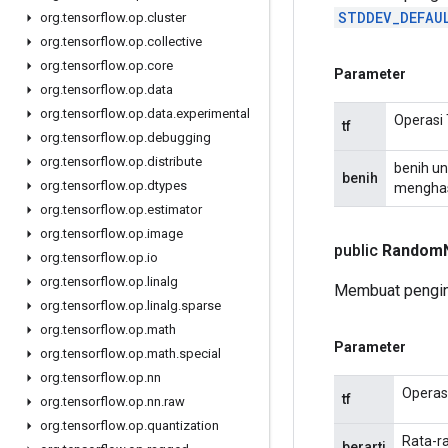
STDDEV_DEFAU
org
.
tensorflow
.
op
.
cluster
org
.
tensorflow
.
op
.
collective
org
.
tensorflow
.
op
.
core
Parameter
org
.
tensorflow
.
op
.
data
org
.
tensorflow
.
op
.
data
.
experimental
Operasi
tf
org
.
tensorflow
.
op
.
debugging
org
.
tensorflow
.
op
.
distribute
benih un
benih
org
.
tensorflow
.
op
.
dtypes
menghasi
org
.
tensorflow
.
op
.
estimator
org
.
tensorflow
.
op
.
image
public
Random
org
.
tensorflow
.
op
.
io
org
.
tensorflow
.
op
.
linalg
Membuat pengin
org
.
tensorflow
.
op
.
linalg
.
sparse
org
.
tensorflow
.
op
.
math
Parameter
org
.
tensorflow
.
op
.
math
.
special
org
.
tensorflow
.
op
.
nn
Operas
tf
org
.
tensorflow
.
op
.
nn
.
raw
org
.
tensorflow
.
op
.
quantization
Rata-ra
berarti