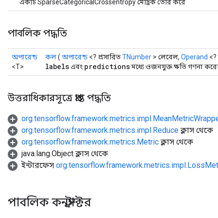
একটি SparseCategoricalCrossentropy মেট্রিক তৈরি করে
পাবলিক পদ্ধতি
অপারেন্ড
কল
(
অপারেন্ড
<? প্রসারিত
TNumber
> লেবেল,
Operand
<? 
labels
predictions
<T>
এবং
মধ্যে ওজনযুক্ত ক্ষতি গণনা করে
উত্তরাধিকারসূত্রে প্রাপ্ত পদ্ধতি
org.tensorflow.framework.metrics.impl.MeanMetricWrapp
org.tensorflow.framework.metrics.impl.Reduce
ক্লাস থেকে
org.tensorflow.framework.metrics.Metric
ক্লাস থেকে
r
java.lang.Object ক্লাস থেকে
ইন্টারফেস
org.tensorflow.framework.metrics.impl.LossMet
পাবলিক কনস্ট্রাক্টর