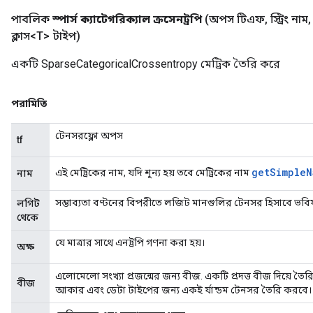
পাবলিক
স্পার্স ক্যাটেগরিক্যাল ক্রসেনট্রপি
(অপস টিএফ
,
স্ট্রিং নাম
,
ক্লাস<T> টাইপ)
একটি SparseCategoricalCrossentropy মেট্রিক তৈরি করে
পরামিতি
টেনসরফ্লো অপস
tf
get
Simple
N
এই মেট্রিকের নাম, যদি শূন্য হয় তবে মেট্রিকের নাম
নাম
সম্ভাব্যতা বণ্টনের বিপরীতে লজিট মানগুলির টেনসর হিসাবে ভবিষ্য
লগিট
থেকে
যে মাত্রার সাথে এনট্রপি গণনা করা হয়।
অক্ষ
এলোমেলো সংখ্যা প্রজন্মের জন্য বীজ. একটি প্রদত্ত বীজ দিয়ে তৈর
বীজ
আকার এবং ডেটা টাইপের জন্য একই র্যান্ডম টেনসর তৈরি করবে।