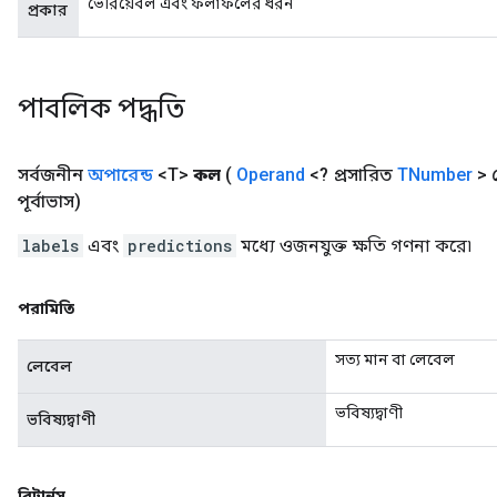
ভেরিয়েবল এবং ফলাফলের ধরন
প্রকার
পাবলিক পদ্ধতি
সর্বজনীন
অপারেন্ড
<T>
কল
(
Operand
<? প্রসারিত
TNumber
> 
পূর্বাভাস)
labels
এবং
predictions
মধ্যে ওজনযুক্ত ক্ষতি গণনা করে৷
পরামিতি
সত্য মান বা লেবেল
লেবেল
ভবিষ্যদ্বাণী
ভবিষ্যদ্বাণী
রিটার্নস