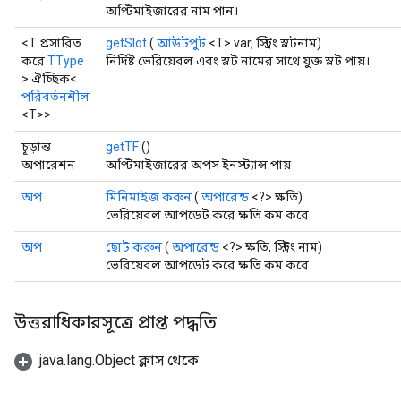
অপ্টিমাইজারের নাম পান।
<T প্রসারিত
getSlot
(
আউটপুট
<T> var, স্ট্রিং স্লটনাম)
করে
TType
নির্দিষ্ট ভেরিয়েবল এবং স্লট নামের সাথে যুক্ত স্লট পায়।
> ঐচ্ছিক<
পরিবর্তনশীল
<T>>
চূড়ান্ত
getTF
()
অপারেশন
অপ্টিমাইজারের অপস ইনস্ট্যান্স পায়
অপ
মিনিমাইজ করুন
(
অপারেন্ড
<?> ক্ষতি)
ভেরিয়েবল আপডেট করে ক্ষতি কম করে
অপ
ছোট করুন
(
অপারেন্ড
<?> ক্ষতি, স্ট্রিং নাম)
ভেরিয়েবল আপডেট করে ক্ষতি কম করে
উত্তরাধিকারসূত্রে প্রাপ্ত পদ্ধতি
java.lang.Object ক্লাস থেকে