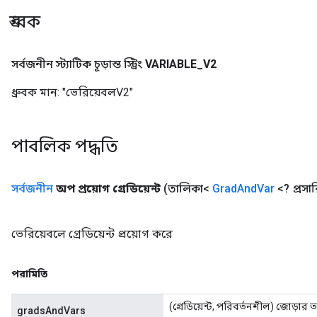
ধ্রুবক
সর্বজনীন স্ট্যাটিক চূড়ান্ত স্ট্রিং
VARIABLE
_
V2
ধ্রুবক মান:
"ভেরিয়েবলV2"
পাবলিক পদ্ধতি
সর্বজনীন
অপ প্রয়োগ গ্রেডিয়েন্ট
(তালিকা<
Grad
And
Var
<? প্রস
ভেরিয়েবলে গ্রেডিয়েন্ট প্রয়োগ করে
পরামিতি
(গ্রেডিয়েন্ট, পরিবর্তনশীল) জোড়ার 
gradsAndVars