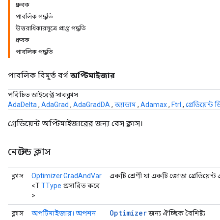
ধ্রুবক
পাবলিক পদ্ধতি
উত্তরাধিকারসূত্রে প্রাপ্ত পদ্ধতি
ধ্রুবক
পাবলিক পদ্ধতি
পাবলিক বিমূর্ত বর্গ
অপ্টিমাইজার
পরিচিত ডাইরেক্ট সাবক্লাস
AdaDelta
,
AdaGrad
,
AdaGradDA
,
অ্যাডাম
,
Adamax
,
Ftrl
,
গ্রেডিয়েন্ট ড
গ্রেডিয়েন্ট অপ্টিমাইজারের জন্য বেস ক্লাস।
নেস্টেড ক্লাস
ক্লাস
Optimizer.GradAndVar
একটি শ্রেণী যা একটি জোড়া গ্রেডিয়েন
<T
TType
প্রসারিত করে
>
Optimizer
ক্লাস
অপটিমাইজার। অপশন
জন্য ঐচ্ছিক বৈশিষ্ট্য