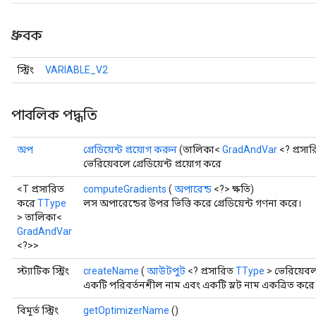
ধ্রুবক
স্ট্রিং
VARIABLE_V2
পাবলিক পদ্ধতি
অপ
গ্রেডিয়েন্ট প্রয়োগ করুন
(তালিকা<
GradAndVar
<? প্রসা
r
ভেরিয়েবলে গ্রেডিয়েন্ট প্রয়োগ করে
<T প্রসারিত
computeGradients
(
অপারেন্ড
<?> ক্ষতি)
করে
TType
লস অপারেন্ডের উপর ভিত্তি করে গ্রেডিয়েন্ট গণনা করে।
> তালিকা<
GradAndVar
<?>>
স্ট্যাটিক স্ট্রিং
createName
(
আউটপুট
<? প্রসারিত
TType
> ভেরিয়েবল, 
একটি পরিবর্তনশীল নাম এবং একটি স্লট নাম একত্রিত কর
বিমূর্ত স্ট্রিং
getOptimizerName
()