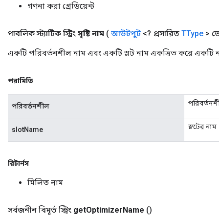
গণনা করা গ্রেডিয়েন্ট
পাবলিক স্ট্যাটিক স্ট্রিং
সৃষ্টি নাম
(
আউটপুট
<? প্রসারিত
TType
> ভে
একটি পরিবর্তনশীল নাম এবং একটি স্লট নাম একত্রিত করে একটি 
পরামিতি
পরিবর্তনশ
পরিবর্তনশীল
স্লটের নাম
slotName
রিটার্নস
মিলিত নাম
সর্বজনীন বিমূর্ত স্ট্রিং
get
Optimizer
Name
()