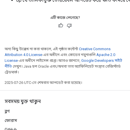
op যে তালিকাভুক্ত ভেরিয়েবল আপডেট করে ক্ষতি কমিয়ে দে
এটি কাজে লেগেছে?
অন্য কিছু উল্লেখ না করা থাকলে, এই পৃষ্ঠার কন্টেন্ট
Creative Commons
Attribution 4.0 License
-এর অধীনে এবং কোডের নমুনাগুলি
Apache 2.0
License
-এর অধীনে লাইসেন্স প্রাপ্ত। আরও জানতে,
Google Developers সাইট
নীতি
দেখুন। Java হল Oracle এবং/অথবা তার অ্যাফিলিয়েট সংস্থার রেজিস্টার্ড
ট্রেডমার্ক।
2025-07-26 UTC-তে শেষবার আপডেট করা হয়েছে।
সবসময় যুক্ত থাকুন
ব্লগ
ফোরাম
GitHub