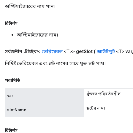
অপ্টিমাইজারের নাম পান।
রিটার্নস
অপ্টিমাইজারের নাম।
সর্বজনীন ঐচ্ছিক<
ভেরিয়েবল
<T>>
get
Slot
(
আউটপুট
<T> var
নির্দিষ্ট ভেরিয়েবল এবং স্লট নামের সাথে যুক্ত স্লট পায়।
পরামিতি
খুঁজতে পরিবর্তনশীল.
var
স্লটের নাম।
slotName
রিটার্নস