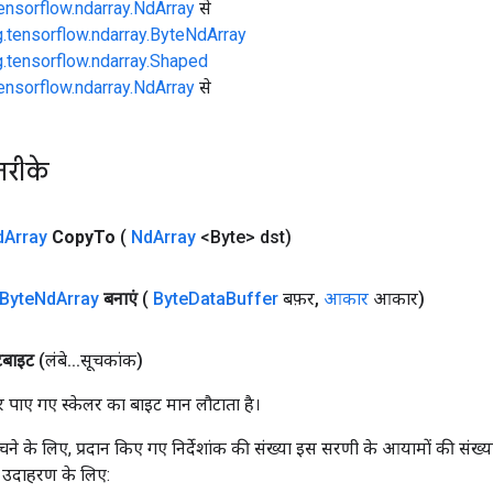
tensorflow.ndarray.NdArray
से
g.tensorflow.ndarray.ByteNdArray
g.tensorflow.ndarray.Shaped
tensorflow.ndarray.NdArray
से
तरीके
d
Array
Copy
To
(
Nd
Array
<Byte> dst)
Byte
Nd
Array
बनाएं
(
Byte
Data
Buffer
बफ़र
,
आकार
आकार)
टबाइट
(लंबे
.
.
.
सूचकांक)
पर पाए गए स्केलर का बाइट मान लौटाता है।
ंचने के लिए, प्रदान किए गए निर्देशांक की संख्या इस सरणी के आयामों की संख्य
 उदाहरण के लिए: