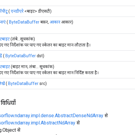
ॉपीटू
(
एनडीएरे
<बाइट> डीएसटी)
नाएं
(
ByteDataBuffer
बफ़र,
आकार
आकार)
ेटबाइट
(लंबे...सूचकांक)
िए गए निर्देशांक पर पाए गए स्केलर का बाइट मान लौटाता है।
़ें
(
ByteDataBuffer
dst)
ेटबाइट
(बाइट मान, लंबा... सूचकांक)
िए गए निर्देशांक पर पाए गए स्केलर का बाइट मान निर्दिष्ट करता है।
िखें
(
ByteDataBuffer
src)
 विधियाँ
sorflow.ndarray.impl.dense.AbstractDenseNdArray
से
sorflow.ndarray.impl.AbstractNdArray
से
ng.Object से