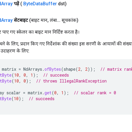
d
Array
पढ़ें
(
Byte
Data
Buffer
dst)
d
Array
सेटबाइट
(बाइट मान
,
लंबा
.
.
.
सूचकांक)
र पाए गए स्केलर का बाइट मान निर्दिष्ट करता है।
ंचने के लिए, प्रदान किए गए निर्देशांक की संख्या इस सरणी के आयामों की संख्य
 उदाहरण के लिए:
matrix
=
NdArrays
.
ofBytes
(
shape
(
2
,
2
));
// matrix ran
tByte
(
10
,
0
,
1
);
// succeeds
tByte
(
10
,
0
);
// throws IllegalRankException
ay
scalar
=
matrix
.
get
(
0
,
1
);
// scalar rank = 0
tByte
(
10
);
// succeeds