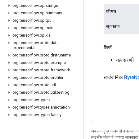
org
.
tensorflow
.
op
.
strings
कीमत
org
.
tensorflow
.
op
.
summary
org
.
tensorflow
.
op
.
tpu
सूचकांक
org
.
tensorflow
.
op
.
train
org
.
tensorflow
.
op
.
xla
org
.
tensorflow
.
proto
.
data
.
रिटर्न
experimental
org
.
tensorflow
.
proto
.
distruntime
यह सरणी
org
.
tensorflow
.
proto
.
example
org
.
tensorflow
.
proto
.
framework
सार्वजनिक
Byte
N
org
.
tensorflow
.
proto
.
profiler
org
.
tensorflow
.
proto
.
util
org
.
tensorflow
.
proto
.
util
.
testlog
org
.
tensorflow
.
types
org
.
tensorflow
.
types
.
annotation
org
.
tensorflow
.
types
.
family
जब तक कुछ अलग से न बताया जाए
लाइसेंस मिला है. ज़्यादा जानकारी