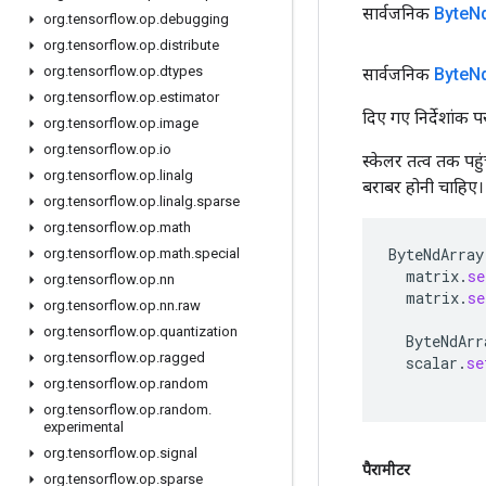
सार्वजनिक
Byte
N
org
.
tensorflow
.
op
.
debugging
org
.
tensorflow
.
op
.
distribute
org
.
tensorflow
.
op
.
dtypes
सार्वजनिक
Byte
N
org
.
tensorflow
.
op
.
estimator
दिए गए निर्देशांक प
org
.
tensorflow
.
op
.
image
org
.
tensorflow
.
op
.
io
स्केलर तत्व तक पहु
org
.
tensorflow
.
op
.
linalg
बराबर होनी चाहिए।
org
.
tensorflow
.
op
.
linalg
.
sparse
org
.
tensorflow
.
op
.
math
ByteNdArray
org
.
tensorflow
.
op
.
math
.
special
matrix
.
se
org
.
tensorflow
.
op
.
nn
matrix
.
se
org
.
tensorflow
.
op
.
nn
.
raw
org
.
tensorflow
.
op
.
quantization
ByteNdArr
org
.
tensorflow
.
op
.
ragged
scalar
.
se
org
.
tensorflow
.
op
.
random
org
.
tensorflow
.
op
.
random
.
experimental
org
.
tensorflow
.
op
.
signal
पैरामीटर
org
.
tensorflow
.
op
.
sparse