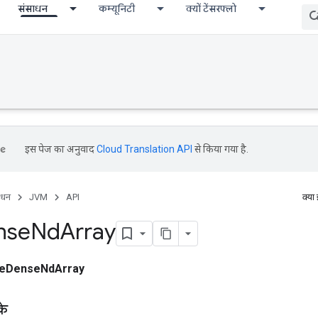
संसाधन
कम्यूनिटी
क्यों टेंसरफ्लो
इस पेज का अनुवाद
Cloud Translation API
से किया गया है.
ाधन
JVM
API
क्या
nse
Nd
Array
teDenseNdArray
के