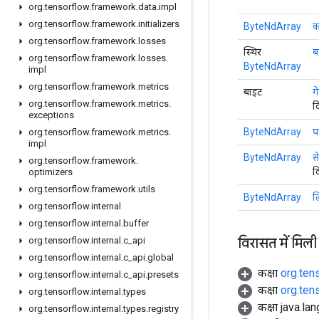
org
.
tensorflow
.
framework
.
data
.
impl
org
.
tensorflow
.
framework
.
initializers
ByteNdArray
क
org
.
tensorflow
.
framework
.
losses
स्थिर
ब
org
.
tensorflow
.
framework
.
losses
.
ByteNdArray
impl
org
.
tensorflow
.
framework
.
metrics
बाइट
ग
org
.
tensorflow
.
framework
.
metrics
.
द
exceptions
ByteNdArray
पढ
org
.
tensorflow
.
framework
.
metrics
.
impl
ByteNdArray
स
org
.
tensorflow
.
framework
.
द
optimizers
org
.
tensorflow
.
framework
.
utils
ByteNdArray
ल
org
.
tensorflow
.
internal
org
.
tensorflow
.
internal
.
buffer
विरासत में मिली
org
.
tensorflow
.
internal
.
c
_
api
org
.
tensorflow
.
internal
.
c
_
api
.
global
कक्षा
org.ten
org
.
tensorflow
.
internal
.
c
_
api
.
presets
कक्षा
org.ten
org
.
tensorflow
.
internal
.
types
कक्षा java.la
org
.
tensorflow
.
internal
.
types
.
registry