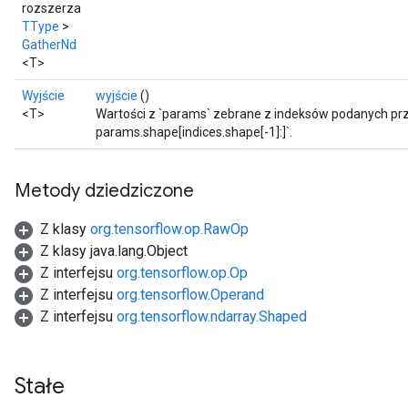
rozszerza
TType
>
GatherNd
<T>
Wyjście
wyjście
()
<T>
Wartości z `params` zebrane z indeksów podanych przez 
params.shape[indices.shape[-1]:]`.
Metody dziedziczone
Z klasy
org.tensorflow.op.RawOp
Z klasy java.lang.Object
Z interfejsu
org.tensorflow.op.Op
Z interfejsu
org.tensorflow.Operand
Z interfejsu
org.tensorflow.ndarray.Shaped
Stałe