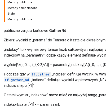
Metody publiczne
Metody dziedziczone
Stałe
Metody publiczne
publiczne zajęcia końcowe
GatherNd
Zbierz wycinki z „params” do Tensora o kształcie określonym
„indeksy” to k-wymiarowy tensor liczb całkowitych, najlepiej
indeksów na „parametry”, gdzie każdy element definiuje wyci
wyjście[\\(i_0, ..., i_{K-2}\\)] = parametry[indeksy[\\(i_0, ..., i_{K
Podczas gdy w
tf.gather
„indices” definiuje wycinki w wy
tf.gather_nd
„indices” definiuje wycinki w pierwszych „N”
indices.shape [-1]”.
Ostatni wymiar „indeksów” może mieć co najwyżej rangę „par
indeksy.kształt[-1] <= params.rank