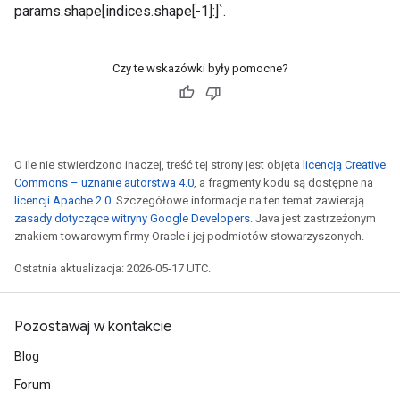
params.shape[indices.shape[-1]:]`.
Czy te wskazówki były pomocne?
O ile nie stwierdzono inaczej, treść tej strony jest objęta
licencją Creative
Commons – uznanie autorstwa 4.0
, a fragmenty kodu są dostępne na
licencji Apache 2.0
. Szczegółowe informacje na ten temat zawierają
zasady dotyczące witryny Google Developers
. Java jest zastrzeżonym
znakiem towarowym firmy Oracle i jej podmiotów stowarzyszonych.
Ostatnia aktualizacja: 2026-05-17 UTC.
Pozostawaj w kontakcie
Blog
Forum