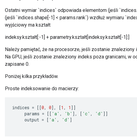
Ostatni wymiar `indices` odpowiada elementom (jeśli `indices
(jeśli `indices.shape[-1] < params.rank`) wzdłuż wymiaru `index
wyjściowy ma kształt
indeksy.kształt[:-1] + parametry.kształt[indeksy.kształt[-1]:]
Należy pamiętać, że na procesorze, jeśli zostanie znaleziony 
Na GPU, jeśli zostanie znaleziony indeks poza granicami, w o
zapisane 0.
Poniżej kilka przykładów.
Proste indeksowanie do macierzy:
indices
=
[[
0
,
0
]
,
[
1
,
1
]]
params
=
[[
'a'
,
'b'
]
,
[
'c'
,
'd'
]]
output
=
[
'a'
,
'd'
]