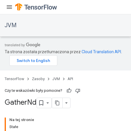
JVM
Ta strona została przetłumaczona przez
Cloud Translation API
.
TensorFlow
Zasoby
JVM
API
Czy te wskazówki były pomocne?
Gather
Nd
Na tej stronie
Stałe