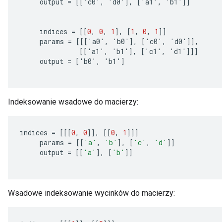
output
=
[[
'
c0
'
,
'
d0
'
]
,
[
'
a1
'
,
'
b1
'
]]
indices
=
[[
0
,
0
,
1
]
,
[
1
,
0
,
1
]]
params
=
[[[
'
a0
'
,
'
b0
'
]
,
[
'
c0
'
,
'
d0
'
]]
,
[[
'
a1
'
,
'
b1
'
]
,
[
'
c1
'
,
'
d1
'
]]]
output
=
[
'
b0
'
,
'
b1
'
]
Indeksowanie wsadowe do macierzy:
indices
=
[[[
0
,
0
]]
,
[[
0
,
1
]]]
params
=
[[
'a'
,
'b'
]
,
[
'c'
,
'd'
]]
output
=
[[
'a'
]
,
[
'b'
]]
Wsadowe indeksowanie wycinków do macierzy: