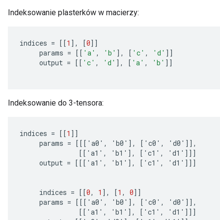
Indeksowanie plasterków w macierzy:
indices
=
[[
1
]
,
[
0
]]
params
=
[[
'a'
,
'b'
]
,
[
'c'
,
'd'
]]
output
=
[[
'c'
,
'd'
]
,
[
'a'
,
'b'
]]
Indeksowanie do 3-tensora:
indices
=
[[
1
]]
params
=
[[[
'
a0
'
,
'
b0
'
]
,
[
'
c0
'
,
'
d0
'
]]
,
[[
'
a1
'
,
'
b1
'
]
,
[
'
c1
'
,
'
d1
'
]]]
output
=
[[[
'
a1
'
,
'
b1
'
]
,
[
'
c1
'
,
'
d1
'
]]]
indices
=
[[
0
,
1
]
,
[
1
,
0
]]
params
=
[[[
'
a0
'
,
'
b0
'
]
,
[
'
c0
'
,
'
d0
'
]]
,
[[
'
a1
'
,
'
b1
'
]
,
[
'
c1
'
,
'
d1
'
]]]