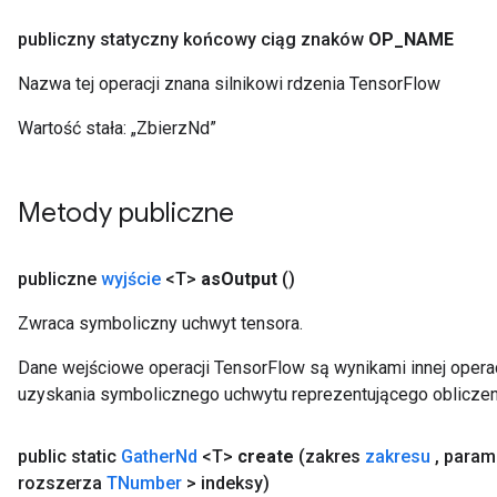
publiczny statyczny końcowy ciąg znaków
OP
_
NAME
Nazwa tej operacji znana silnikowi rdzenia TensorFlow
Wartość stała:
„ZbierzNd”
Metody publiczne
publiczne
wyjście
<T>
as
Output
()
Zwraca symboliczny uchwyt tensora.
Dane wejściowe operacji TensorFlow są wynikami innej operac
uzyskania symbolicznego uchwytu reprezentującego obliczen
public static
Gather
Nd
<T>
create
(zakres
zakresu
,
param
rozszerza
TNumber
> indeksy)