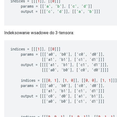
indices
=
[[[
1
]]
,
[[
0
]]]
params
=
[[
'a'
,
'b'
]
,
[
'c'
,
'd'
]]
output
=
[[[
'c'
,
'd'
]]
,
[[
'a'
,
'b'
]]]
Indeksowanie wsadowe do 3-tensora:
indices
=
[[[
1
]]
,
[[
0
]]]
params
=
[[[
'
a0
'
,
'
b0
'
]
,
[
'
c0
'
,
'
d0
'
]]
,
[[
'
a1
'
,
'
b1
'
]
,
[
'
c1
'
,
'
d1
'
]]]
output
=
[[[[
'
a1
'
,
'
b1
'
]
,
[
'
c1
'
,
'
d1
'
]]]
,
[[[
'
a0
'
,
'
b0
'
]
,
[
'
c0
'
,
'
d0
'
]]]]
indices
=
[[[
0
,
1
]
,
[
1
,
0
]]
,
[[
0
,
0
]
,
[
1
,
1
]]]
params
=
[[[
'
a0
'
,
'
b0
'
]
,
[
'
c0
'
,
'
d0
'
]]
,
[[
'
a1
'
,
'
b1
'
]
,
[
'
c1
'
,
'
d1
'
]]]
output
=
[[[
'
c0
'
,
'
d0
'
]
,
[
'
a1
'
,
'
b1
'
]]
,
[[
'
a0
'
,
'
b0
'
]
,
[
'
c1
'
,
'
d1
'
]]]
indices
=
[[[
0
,
0
,
1
]
,
[
1
,
0
,
1
]]
,
[[
0
,
1
,
1
]
,