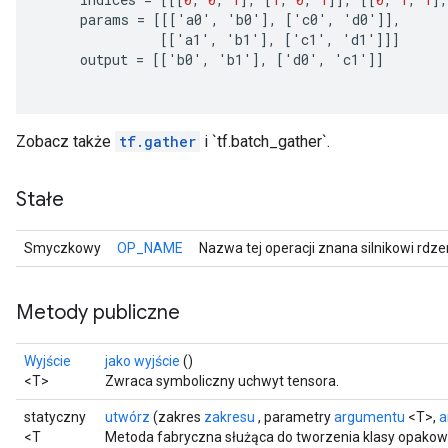
params
=
[[[
'
a0
'
,
'
b0
'
]
,
[
'
c0
'
,
'
d0
'
]]
,
[[
'
a1
'
,
'
b1
'
]
,
[
'
c1
'
,
'
d1
'
]]]
output
=
[[
'
b0
'
,
'
b1
'
]
,
[
'
d0
'
,
'
c1
'
]]
Zobacz także
tf.gather
i `tf.batch_gather`.
Stałe
Smyczkowy
OP_NAME
Nazwa tej operacji znana silnikowi rdz
Metody publiczne
Wyjście
jako wyjście
()
<T>
Zwraca symboliczny uchwyt tensora.
statyczny
utwórz
(zakres
zakresu
, parametry
argumentu
<T>,
a
<T
Metoda fabryczna służąca do tworzenia klasy opakow