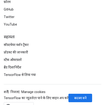
फ़ोरम
GitHub
Twitter
YouTube
सहायता
सॉफ़्टवेयर वर्शन ट्रैकर
प्रॉडक्ट की जानकारी
स्टैक ओवरफ़्लो
ब्रैंड दिशानिर्देश
TensorFlow से लिया गया
शर्तें
निजता
Manage cookies
सदस्य बनें
TensorFlow का न्यूज़लेटर पाने के लिए साइन अप करें