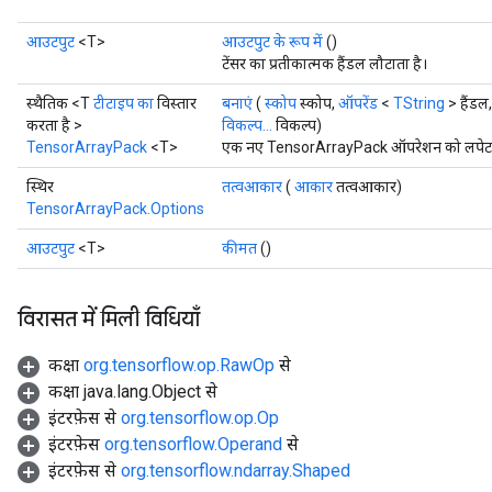
आउटपुट
<T>
आउटपुट के रूप में
()
टेंसर का प्रतीकात्मक हैंडल लौटाता है।
स्थैतिक <T
टीटाइप का
विस्तार
बनाएं
(
स्कोप
स्कोप,
ऑपरेंड
<
TString
> हैंडल
करता है >
विकल्प...
विकल्प)
TensorArrayPack
<T>
एक नए TensorArrayPack ऑपरेशन को लपेटकर 
स्थिर
तत्वआकार
(
आकार
तत्वआकार)
TensorArrayPack.Options
आउटपुट
<T>
कीमत
()
विरासत में मिली विधियाँ
कक्षा
org.tensorflow.op.RawOp
से
कक्षा java.lang.Object से
इंटरफ़ेस से
org.tensorflow.op.Op
इंटरफ़ेस
org.tensorflow.Operand
से
इंटरफ़ेस से
org.tensorflow.ndarray.Shaped