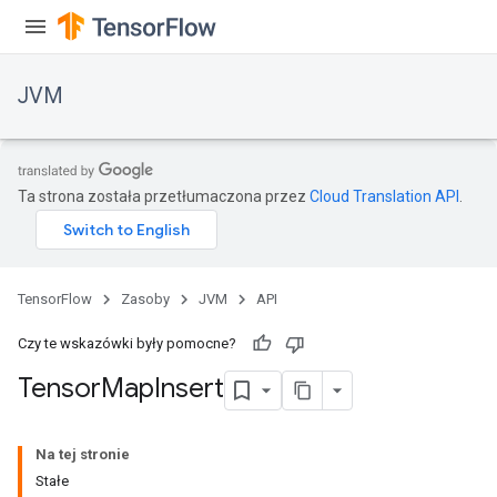
JVM
Ta strona została przetłumaczona przez
Cloud Translation API
.
TensorFlow
Zasoby
JVM
API
Czy te wskazówki były pomocne?
Tensor
Map
Insert
Na tej stronie
Stałe