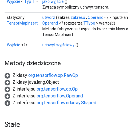
Wyjście
<
Typ T
>
jako wyjście
()
Zwraca symboliczny uchwyt tensora.
statyczny
utwórz
(zakres
zakresu
,
Operand
<?> inputHan
TensorMapInsert
Operand
<? rozszerza
TType
> wartość)
Metoda fabryczna służąca do tworzenia klasy 
TensorMapInsert.
Wyjście
<?>
uchwyt wyjściowy
()
Metody dziedziczone
Z klasy
org.tensorflow.op.RawOp
Z klasy java.lang.Object
Z interfejsu
org.tensorflow.op.Op
Z interfejsu
org.tensorflow.Operand
Z interfejsu
org.tensorflow.ndarray.Shaped
Stałe