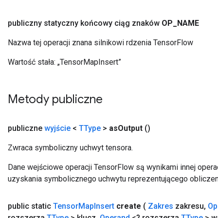
publiczny statyczny końcowy ciąg znaków
OP
_
NAME
Nazwa tej operacji znana silnikowi rdzenia TensorFlow
Wartość stała:
„TensorMapInsert”
Metody publiczne
publiczne
wyjście
<
TType
>
as
Output
()
Zwraca symboliczny uchwyt tensora.
Dane wejściowe operacji TensorFlow są wynikami innej operac
uzyskania symbolicznego uchwytu reprezentującego obliczen
public static
Tensor
Map
Insert
create
(
Zakres
zakresu
,
Op
rozszerza
TType
> klucz
,
Operand
<? rozszerza
TType
> w