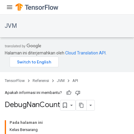
JVM
Halaman ini diterjemahkan oleh
Cloud Translation API
.
TensorFlow
Referensi
JVM
API
Apakah informasi ini membantu?
Debug
Nan
Count
ions
Pada halaman ini
Kelas Bersarang