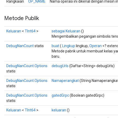
Rangkaian
OP_NAME
Nama operasi ini dikenal dengan mesin i
Metode Publik
Keluaran
<
TInt64
>
sebagai Keluaran
()
Mengembalikan pegangan simbolis tens
DebugNanCount
statis
buat
(
Lingkup
lingkup,
Operan
<? exten
Metode pabrik untuk membuat kelas 
baru.
DebugNanCount.Options
debugUrls
(Daftar<String> debugUrls)
statis
DebugNanCount.Options
Namaperangkat
(String Namaperangka
statis
DebugNanCount.Options
gatedGrpc
(Boolean gatedGrpc)
statis
Keluaran
<
TInt64
>
keluaran
()