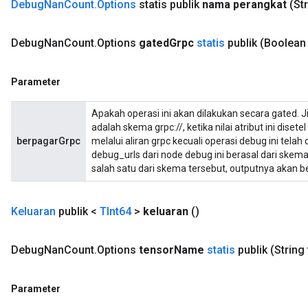
Debug
Nan
Count
.
Options
statis publik
nama perangkat
(St
Debug
Nan
Count
.
Options
gated
Grpc
statis
publik
(Boolean
Parameter
Apakah operasi ini akan dilakukan secara gated. J
adalah skema grpc://, ketika nilai atribut ini diset
berpagarGrpc
melalui aliran grpc kecuali operasi debug ini telah
debug_urls dari node debug ini berasal dari skema 
salah satu dari skema tersebut, outputnya akan 
Keluaran
publik <
TInt64
>
keluaran
()
Debug
Nan
Count
.
Options
tensor
Name
statis
publik
(String
Parameter