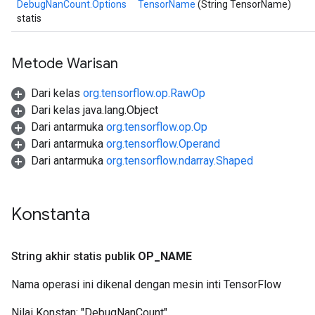
DebugNanCount.Options
TensorName
(String TensorName)
statis
Metode Warisan
Dari kelas
org.tensorflow.op.RawOp
Dari kelas java.lang.Object
Dari antarmuka
org.tensorflow.op.Op
Dari antarmuka
org.tensorflow.Operand
Dari antarmuka
org.tensorflow.ndarray.Shaped
Konstanta
String akhir statis publik
OP
_
NAME
Nama operasi ini dikenal dengan mesin inti TensorFlow
Nilai Konstan:
"DebugNanCount"