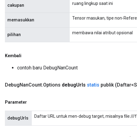
ruang lingkup saat ini
cakupan
Tensor masukan, tipe non-Refere
memasukkan
membawa nilai atribut opsional
pilihan
Kembali
contoh baru DebugNanCount
Debug
Nan
Count
.
Options
debug
Urls
statis
publik
(Daftar<S
Parameter
Daftar URL untuk men-debug target, misalnya file:///
debugUrls