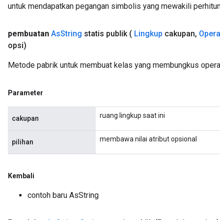
untuk mendapatkan pegangan simbolis yang mewakili perhitun
pembuatan
As
String
statis publik
(
Lingkup
cakupan
,
Oper
opsi)
Metode pabrik untuk membuat kelas yang membungkus operas
Parameter
ruang lingkup saat ini
cakupan
membawa nilai atribut opsional
pilihan
Kembali
contoh baru AsString