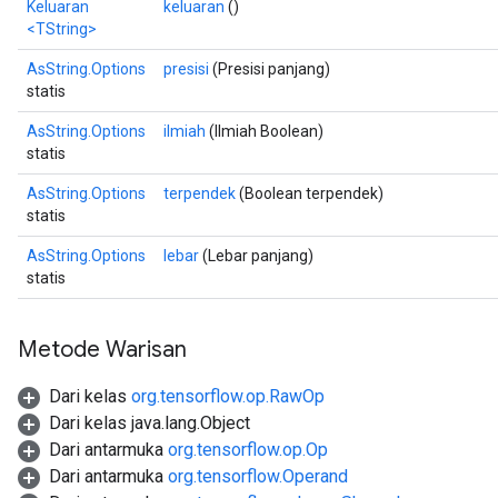
Keluaran
keluaran
()
<TString>
AsString.Options
presisi
(Presisi panjang)
statis
AsString.Options
ilmiah
(Ilmiah Boolean)
statis
AsString.Options
terpendek
(Boolean terpendek)
statis
AsString.Options
lebar
(Lebar panjang)
statis
Metode Warisan
Dari kelas
org.tensorflow.op.RawOp
Dari kelas java.lang.Object
Dari antarmuka
org.tensorflow.op.Op
Dari antarmuka
org.tensorflow.Operand