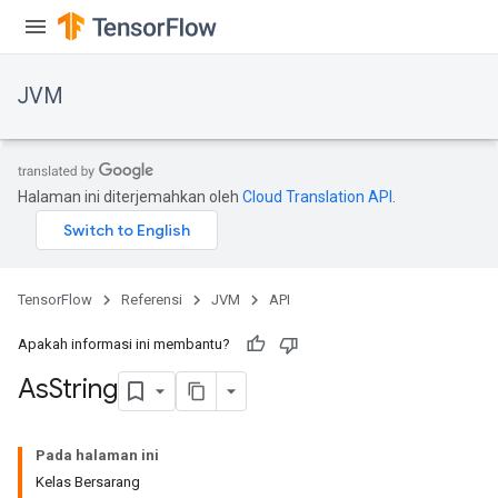
JVM
Halaman ini diterjemahkan oleh
Cloud Translation API
.
TensorFlow
Referensi
JVM
API
Apakah informasi ini membantu?
As
String
ions
Pada halaman ini
Kelas Bersarang