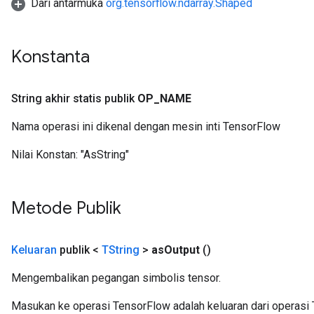
Dari antarmuka
org.tensorflow.ndarray.Shaped
Konstanta
String akhir statis publik
OP
_
NAME
Nama operasi ini dikenal dengan mesin inti TensorFlow
Nilai Konstan:
"AsString"
Metode Publik
Keluaran
publik <
TString
>
as
Output
()
Mengembalikan pegangan simbolis tensor.
Masukan ke operasi TensorFlow adalah keluaran dari operasi 