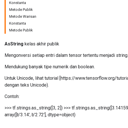
Konstanta
Metode Publik
Metode Warisan
Konstanta
Metode Publik
AsString
kelas akhir publik
Mengonversi setiap entri dalam tensor tertentu menjadi string
Mendukung banyak tipe numerik dan boolean.
Untuk Unicode, lihat tutorial [https://www.tensorflow.org/tuto
r
dengan teks Unicode).
Contoh:
>>> tf.strings.as_string([3, 2])
>>> tf.strings.as_string([3.1415
array([b'3.14', b'2.72'], dtype=object)