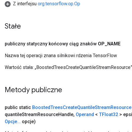
Z interfejsu
org.tensorflow.op.Op
Stałe
source
publiczny statyczny końcowy ciąg znaków
OP
_
NAME
Nazwa tej operacji znana silnikowi rdzenia TensorFlow
Wartość stała:
„BoostedTreesCreateQuantileStreamResource
leOp
Metody publiczne
public static
Boosted
Trees
Create
Quantile
Stream
Resource
quantile
Stream
Resource
Handle
,
Operand
<
TFloat32
> eps
Opcje
.
.
.
opcje)