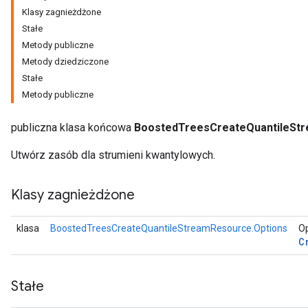
Klasy zagnieżdżone
Stałe
Metody publiczne
Metody dziedziczone
Stałe
Metody publiczne
publiczna klasa końcowa
BoostedTreesCreateQuantileSt
Utwórz zasób dla strumieni kwantylowych.
Klasy zagnieżdżone
r
klasa
BoostedTreesCreateQuantileStreamResource.Options
Op
C
Stałe