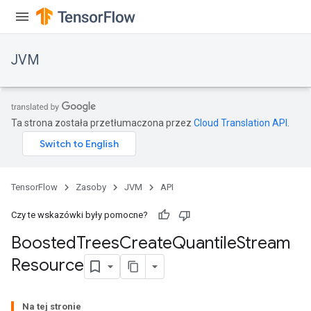
JVM
Ta strona została przetłumaczona przez
Cloud Translation API
.
TensorFlow
Zasoby
JVM
API
Czy te wskazówki były pomocne?
Boosted
Trees
Create
Quantile
Stream
ions
Resource
Na tej stronie