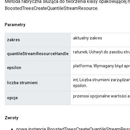
Metoda fabryczna służąca do tworzenia klasy opakowującej 
BoostedTreesCreateQuantileStreamResource.
Parametry
Flush
aktualny zakres
zakres
ratunek; Uchwyt do zasobu st
eHandleOp
quantileStreamResourceHandle
platforma; Wymagany błąd apr
epsilon
ureSplit
int; Liczba strumieni zarządz
liczba strumieni
epsilon.
przenosi opcjonalne wartości 
opcje
Zwroty
nowa instancja BoostedTreesCreateQuantileStreamRes