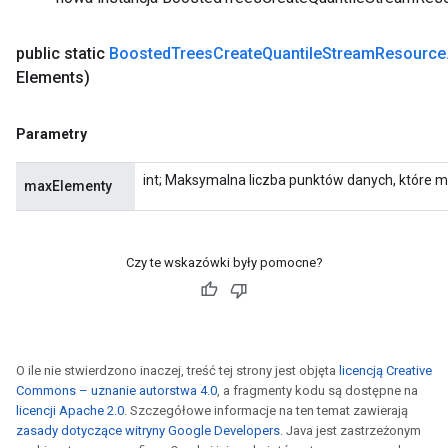
public static
Boosted
Trees
Create
Quantile
Stream
Resource
Elements)
Parametry
int; Maksymalna liczba punktów danych, które 
maxElementy
Czy te wskazówki były pomocne?
O ile nie stwierdzono inaczej, treść tej strony jest objęta
licencją Creative
Commons – uznanie autorstwa 4.0
, a fragmenty kodu są dostępne na
licencji Apache 2.0
. Szczegółowe informacje na ten temat zawierają
zasady dotyczące witryny Google Developers
. Java jest zastrzeżonym