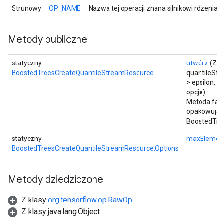
Strunowy
OP_NAME
Nazwa tej operacji znana silnikowi rdzeni
Metody publiczne
statyczny
utwórz
(Z
BoostedTreesCreateQuantileStreamResource
quantile
> epsilon,
opcje)
Metoda fa
opakowują
BoostedT
statyczny
maxElem
BoostedTreesCreateQuantileStreamResource.Options
Metody dziedziczone
Z klasy
org.tensorflow.op.RawOp
Z klasy java.lang.Object
t