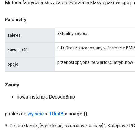
Metoda fabryczna służąca do tworzenia klasy opakowującej
Parametry
x
aktualny zakres
zakres
0-D. Obraz zakodowany w formacie BMP
zawartość
przenosi opcjonalne wartości atrybutów
opcje
Zwroty
nowa instancja DecodeBmp
publiczne
wyjście
<
TUint8
>
image
()
3-D o kształcie „[wysokość, szerokość, kanały]”. Kolejność R