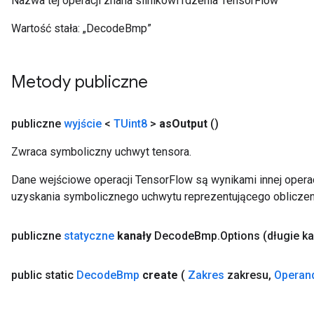
Nazwa tej operacji znana silnikowi rdzenia TensorFlow
Wartość stała:
„DecodeBmp”
Metody publiczne
publiczne
wyjście
<
TUint8
>
as
Output
()
Zwraca symboliczny uchwyt tensora.
Dane wejściowe operacji TensorFlow są wynikami innej operac
uzyskania symbolicznego uchwytu reprezentującego obliczen
publiczne
statyczne
kanały
Decode
Bmp
.
Options
(długie k
public static
Decode
Bmp
create
(
Zakres
zakresu
,
Operan