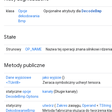
Decode
Bmp
klasa
Opcje
Opcjonalne atrybuty dla
dekodowania
Bmp
Stałe
Strunowy
OP_NAME
Nazwa tej operacji znana silnikowi rdzeni
Metody publiczne
Dane wyjściowe
jako wyjście
()
<TUint8>
Zwraca symboliczny uchwyt tensora.
statyczne
opcje
kanały
(Długie kanały)
DecodeBmp.Options
statyczny
utwórz
(
Zakres
zasięgu,
Operand
<
TString
DekodowanieBmp
Metoda fabryczna służąca do tworzenia kl