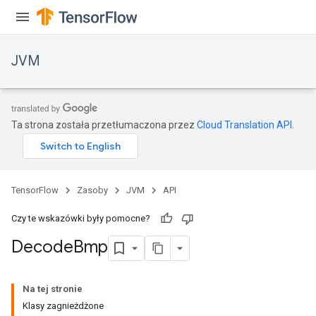
JVM
Ta strona została przetłumaczona przez
Cloud Translation API
.
TensorFlow
Zasoby
JVM
API
Czy te wskazówki były pomocne?
Decode
Bmp
ions
Na tej stronie
Klasy zagnieżdżone