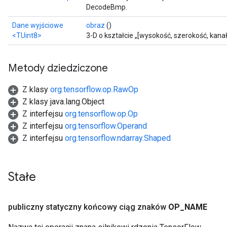
DecodeBmp.
Dane wyjściowe
obraz
()
<TUint8>
3-D o kształcie „[wysokość, szerokość, kanał
Metody dziedziczone
Z klasy
org.tensorflow.op.RawOp
Z klasy java.lang.Object
Z interfejsu
org.tensorflow.op.Op
Z interfejsu
org.tensorflow.Operand
Z interfejsu
org.tensorflow.ndarray.Shaped
Stałe
publiczny statyczny końcowy ciąg znaków
OP
_
NAME