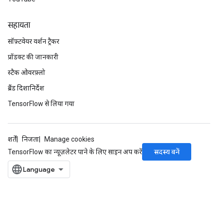
सहायता
सॉफ़्टवेयर वर्शन ट्रैकर
प्रॉडक्ट की जानकारी
स्टैक ओवरफ़्लो
ब्रैंड दिशानिर्देश
TensorFlow से लिया गया
शर्तें
निजता
Manage cookies
सदस्य बनें
TensorFlow का न्यूज़लेटर पाने के लिए साइन अप करें