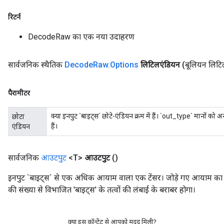
रिटर्न
DecodeRaw का एक नया उदाहरण
सार्वजनिक स्थैतिक
Decode
Raw
.
Options
लिटिलएंडियन
(बूलियन लिटि
पैरामीटर
क्या इनपुट `बाइट्स` छोटे-एंडियन क्रम में हैं। `out_type` मानों को
छोटा
हैं।
एंडियन
सार्वजनिक
आउटपुट
<T>
आउटपुट
()
इनपुट `बाइट्स` से एक अधिक आयाम वाला एक टेंसर। जोड़े गए आयाम का 
की संख्या से विभाजित 'बाइट्स' के तत्वों की लंबाई के बराबर होगा।
क्या इस कॉन्टेंट से आपको मदद मिली?