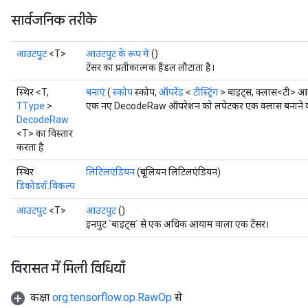
सार्वजनिक तरीके
आउटपुट
<T>
आउटपुट के रूप में
()
टेंसर का प्रतीकात्मक हैंडल लौटाता है।
स्थिर <T,
बनाएं
(
स्कोप
स्कोप,
ऑपरेंड
<
टीस्ट्रिंग
> बाइट्स, क्लास<टी> 
TType
>
एक नए DecodeRaw ऑपरेशन को लपेटकर एक क्लास बनाने की 
DecodeRaw
<T> का विस्तार
करता है
स्थिर
लिटिलएंडियन
(बूलियन लिटिलएंडियन)
डिकोडरॉ.विकल्प
आउटपुट
<T>
आउटपुट
()
इनपुट `बाइट्स` से एक अधिक आयाम वाला एक टेंसर।
विरासत में मिली विधियाँ
कक्षा
org.tensorflow.op.RawOp
से