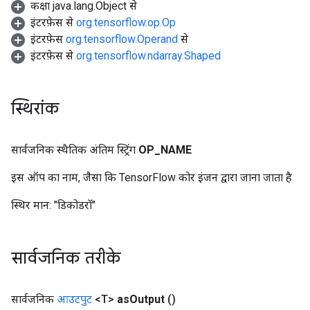
कक्षा java.lang.Object से
इंटरफ़ेस से
org.tensorflow.op.Op
इंटरफ़ेस
org.tensorflow.Operand
से
इंटरफ़ेस से
org.tensorflow.ndarray.Shaped
स्थिरांक
सार्वजनिक स्थैतिक अंतिम स्ट्रिंग
OP
_
NAME
इस ऑप का नाम, जैसा कि TensorFlow कोर इंजन द्वारा जाना जाता है
स्थिर मान:
"डिकोडरॉ"
सार्वजनिक तरीके
सार्वजनिक
आउटपुट
<T>
as
Output
()