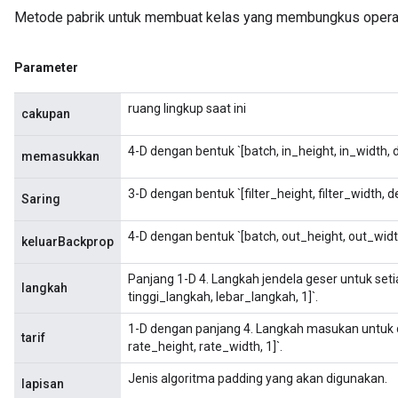
Metode pabrik untuk membuat kelas yang membungkus operasi
ize
Parameter
ruang lingkup saat ini
cakupan
4-D dengan bentuk `[batch, in_height, in_width, d
Requantize
memasukkan
ize
3-D dengan bentuk `[filter_height, filter_width, d
AndReluAndRequantize
Saring
u
4-D dengan bentuk `[batch, out_height, out_width
uAndRequantize
keluarBackprop
Panjang 1-D 4. Langkah jendela geser untuk seti
langkah
tinggi_langkah, lebar_langkah, 1]`.
AndRelu
1-D dengan panjang 4. Langkah masukan untuk dil
tarif
rate_height, rate_width, 1]`.
AndReluAndRequantize
Jenis algoritma padding yang akan digunakan.
lapisan