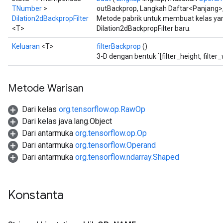
TNumber
>
outBackprop, Langkah Daftar<Panjang>, 
Dilation2dBackpropFilter
Metode pabrik untuk membuat kelas y
<T>
Dilation2dBackpropFilter baru.
Keluaran
<T>
filterBackprop
()
3-D dengan bentuk `[filter_height, filter_
Metode Warisan
Dari kelas
org.tensorflow.op.RawOp
Dari kelas java.lang.Object
Dari antarmuka
org.tensorflow.op.Op
Dari antarmuka
org.tensorflow.Operand
Dari antarmuka
org.tensorflow.ndarray.Shaped
Konstanta