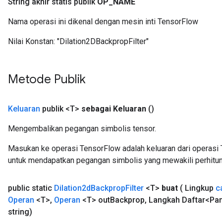
String akhir statis publik
OP
_
NAME
Nama operasi ini dikenal dengan mesin inti TensorFlow
Nilai Konstan:
"Dilation2DBackpropFilter"
Metode Publik
Keluaran
publik <T>
sebagai Keluaran
()
Mengembalikan pegangan simbolis tensor.
Masukan ke operasi TensorFlow adalah keluaran dari operasi 
untuk mendapatkan pegangan simbolis yang mewakili perhitun
public static
Dilation2d
Backprop
Filter
<T>
buat
( Lingkup
c
Operan
<T>
,
Operan
<T> out
Backprop
,
Langkah Daftar<Pa
string)