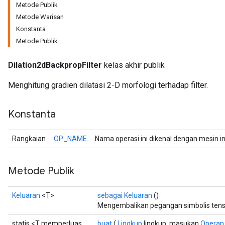
Metode Publik
Metode Warisan
Konstanta
Metode Publik
Dilation2dBackpropFilter
kelas akhir publik
Menghitung gradien dilatasi 2-D morfologi terhadap filter.
Konstanta
Rangkaian
OP_NAME
Nama operasi ini dikenal dengan mesin i
Metode Publik
r
t
Keluaran
<T>
sebagai Keluaran
()
Mengembalikan pegangan simbolis tens
statis <T memperluas
buat
(
Lingkup
lingkup, masukan
Operan