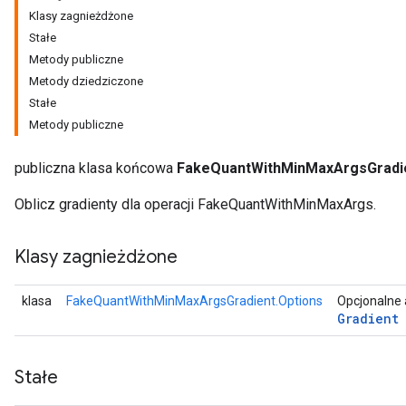
Klasy zagnieżdżone
Stałe
Metody publiczne
Metody dziedziczone
Stałe
Metody publiczne
publiczna klasa końcowa
FakeQuantWithMinMaxArgsGradi
Oblicz gradienty dla operacji FakeQuantWithMinMaxArgs.
Klasy zagnieżdżone
r
klasa
FakeQuantWithMinMaxArgsGradient.Options
Opcjonalne 
Gradient
Stałe