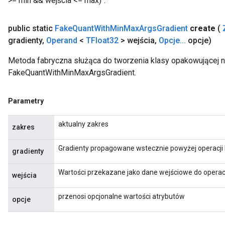
>= min && wejścia <= max)`.
public static
Fake
Quant
With
Min
Max
Args
Gradient
create
(
gradienty
,
Operand
<
TFloat32
> wejścia
,
Opcje
.
.
.
opcje)
Metoda fabryczna służąca do tworzenia klasy opakowującej 
FakeQuantWithMinMaxArgsGradient.
Parametry
aktualny zakres
zakres
Gradienty propagowane wstecznie powyżej operacj
gradienty
Wartości przekazane jako dane wejściowe do opera
wejścia
przenosi opcjonalne wartości atrybutów
opcje