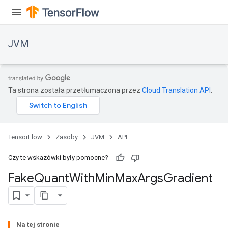
JVM
Ta strona została przetłumaczona przez
Cloud Translation API
.
TensorFlow
Zasoby
JVM
API
Czy te wskazówki były pomocne?
Fake
Quant
With
Min
Max
Args
Gradient
ions
Na tej stronie