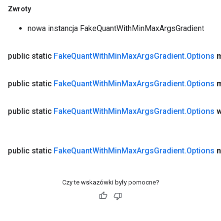
Zwroty
nowa instancja FakeQuantWithMinMaxArgsGradient
public static
Fake
Quant
With
Min
Max
Args
Gradient
.
Options
public static
Fake
Quant
With
Min
Max
Args
Gradient
.
Options
m
public static
Fake
Quant
With
Min
Max
Args
Gradient
.
Options
w
public static
Fake
Quant
With
Min
Max
Args
Gradient
.
Options
Czy te wskazówki były pomocne?