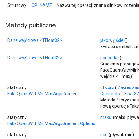
Strunowy
OP_NAME
Nazwa tej operacji znana silnikowi rdzeni
Metody publiczne
Dane wyjściowe
<TFloat32>
jako wyjście
()
Zwraca symboliczny
Dane wyjściowe
<TFloat32>
podpórki
()
Gradienty propagow
FakeQuantWithMinMa
wejścia <= max)`.
statyczny
utwórz
(
Zakres zas
FakeQuantWithMinMaxArgsGradient
Operand
<
TFloat32
Metoda fabryczna s
nową operację Fak
statyczny
maks.
(maks. pływa
FakeQuantWithMinMaxArgsGradient.Options
statyczny
min
(pływak min)