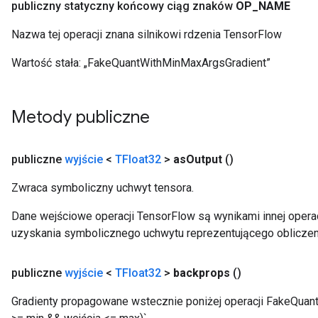
publiczny statyczny końcowy ciąg znaków
OP
_
NAME
Nazwa tej operacji znana silnikowi rdzenia TensorFlow
Wartość stała:
„FakeQuantWithMinMaxArgsGradient”
ize
ize
Metody publiczne
publiczne
wyjście
<
TFloat32
>
as
Output
()
Zwraca symboliczny uchwyt tensora.
Dane wejściowe operacji TensorFlow są wynikami innej operac
uzyskania symbolicznego uchwytu reprezentującego obliczen
publiczne
wyjście
<
TFloat32
>
backprops
()
Gradienty propagowane wstecznie poniżej operacji FakeQuant