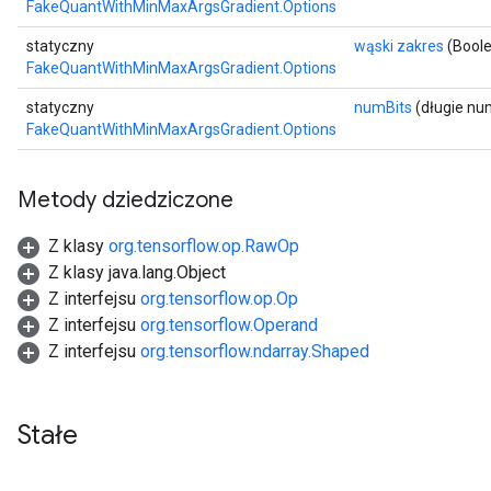
FakeQuantWithMinMaxArgsGradient.Options
statyczny
wąski zakres
(Boole
FakeQuantWithMinMaxArgsGradient.Options
statyczny
numBits
(długie nu
FakeQuantWithMinMaxArgsGradient.Options
Metody dziedziczone
Z klasy
org.tensorflow.op.RawOp
Z klasy java.lang.Object
Z interfejsu
org.tensorflow.op.Op
Z interfejsu
org.tensorflow.Operand
Z interfejsu
org.tensorflow.ndarray.Shaped
Gradient
Stałe