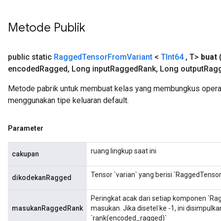
Metode Publik
public static
Ragged
Tensor
From
Variant
<
TInt64
,
T>
buat
encoded
Ragged
,
Long input
Ragged
Rank
,
Long output
Rag
Metode pabrik untuk membuat kelas yang membungkus opera
menggunakan tipe keluaran default.
Parameter
ruang lingkup saat ini
cakupan
Tensor `varian` yang berisi `RaggedTenso
dikodekanRagged
Peringkat acak dari setiap komponen `R
masukanRaggedRank
masukan. Jika disetel ke -1, ini disimpul
`rank(encoded_ragged)`