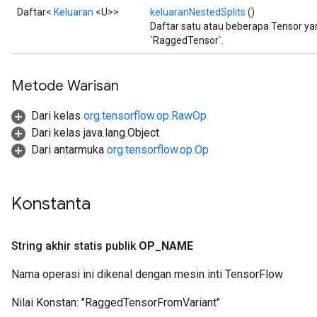
Daftar<
Keluaran
<U>>
keluaranNestedSplits
()
Daftar satu atau beberapa Tensor y
`RaggedTensor`.
Metode Warisan
Dari kelas
org.tensorflow.op.RawOp
Dari kelas java.lang.Object
Dari antarmuka
org.tensorflow.op.Op
Konstanta
String akhir statis publik
OP
_
NAME
Nama operasi ini dikenal dengan mesin inti TensorFlow
Nilai Konstan:
"RaggedTensorFromVariant"