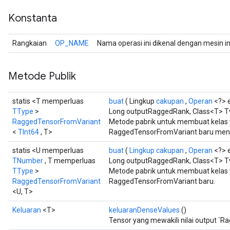
Konstanta
Rangkaian
OP_NAME
Nama operasi ini dikenal dengan mesin i
Metode Publik
statis <T memperluas
buat
( Lingkup
cakupan
,
Operan
<?> 
TType
>
Long outputRaggedRank, Class<T> T
RaggedTensorFromVariant
Metode pabrik untuk membuat kelas
<
TInt64
, T>
RaggedTensorFromVariant baru mengg
statis <U memperluas
buat
(
Lingkup cakupan
,
Operan
<?> 
TNumber
, T memperluas
Long outputRaggedRank, Class<T> Tva
TType
>
Metode pabrik untuk membuat kelas
RaggedTensorFromVariant
RaggedTensorFromVariant baru.
<U, T>
Keluaran
<T>
keluaranDenseValues
()
Tensor yang mewakili nilai output `R