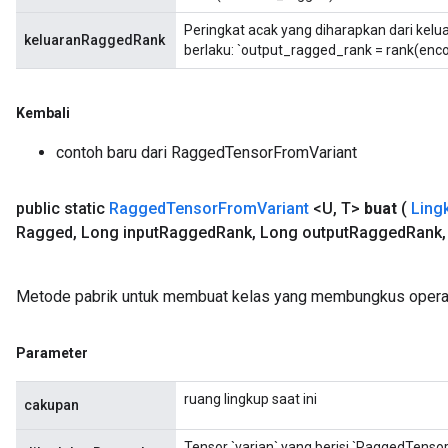
Peringkat acak yang diharapkan dari kelua
keluaranRaggedRank
berlaku: `output_ragged_rank = rank(enc
Kembali
contoh baru dari RaggedTensorFromVariant
public static
Ragged
Tensor
From
Variant
<U
,
T>
buat
(
Ling
Ragged
,
Long input
Ragged
Rank
,
Long output
Ragged
Rank
,
Metode pabrik untuk membuat kelas yang membungkus opera
Parameter
ruang lingkup saat ini
cakupan
Tensor `varian` yang berisi `RaggedTenso