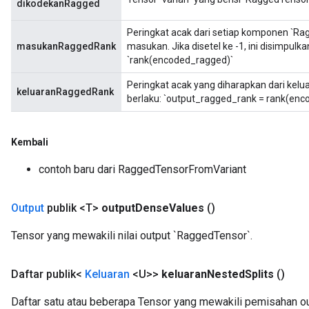
dikodekanRagged
Peringkat acak dari setiap komponen `R
masukanRaggedRank
masukan. Jika disetel ke -1, ini disimpul
`rank(encoded_ragged)`
Peringkat acak yang diharapkan dari kelua
keluaranRaggedRank
berlaku: `output_ragged_rank = rank(enc
Kembali
contoh baru dari RaggedTensorFromVariant
Output
publik <T>
output
Dense
Values
​​()
Tensor yang mewakili nilai output `RaggedTensor`.
Daftar publik<
Keluaran
<U>>
keluaran
Nested
Splits
()
Daftar satu atau beberapa Tensor yang mewakili pemisahan o