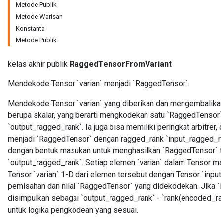
Metode Publik
Metode Warisan
Konstanta
Metode Publik
kelas akhir publik
RaggedTensorFromVariant
Mendekode Tensor `varian` menjadi `RaggedTensor`.
Mendekode Tensor `varian` yang diberikan dan mengembalik
berupa skalar, yang berarti mengkodekan satu `RaggedTensor
`output_ragged_rank`. Ia juga bisa memiliki peringkat arbitrer
menjadi `RaggedTensor` dengan ragged_rank `input_ragged_ra
r
dengan bentuk masukan untuk menghasilkan `RaggedTensor` 
`output_ragged_rank`. Setiap elemen `varian` dalam Tensor
Tensor `varian` 1-D dari elemen tersebut dengan Tensor `inpu
pemisahan dan nilai `RaggedTensor` yang didekodekan. Jika `
disimpulkan sebagai `output_ragged_rank` - `rank(encoded_ra
untuk logika pengkodean yang sesuai.