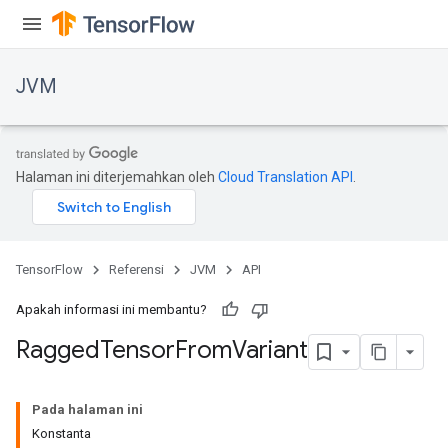
JVM
Halaman ini diterjemahkan oleh
Cloud Translation API
.
TensorFlow
Referensi
JVM
API
Apakah informasi ini membantu?
Ragged
Tensor
From
Variant
ions
Pada halaman ini
Konstanta