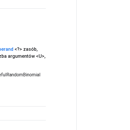
perand
<?> zasób
,
zba argumentów <U>
,
tefulRandomBinomial