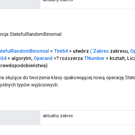
ancja StatefulRandomBinomial
ateful
Random
Binomial
<
TInt64
>
utwórz
(
Zakres
zakresu
,
O
t64
> algorytm
,
Operand
<? rozszerza
TNumber
> kształt
,
Lic
rawdopodobieństwa)
a służąca do tworzenia klasy opakowującej nową operację Sta
yślnych typów wyjściowych.
aktualny zakres