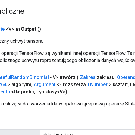
bliczne
ie
<V>
as
Output
()
zny uchwyt tensora.
operacji TensorFlow są wynikami innej operacji TensorFlow. Ta
licznego uchwytu reprezentującego obliczenia danych wejścio
ateful
Random
Binomial
<V>
utwórz
(
Zakres
zakresu
,
Operan
t64
> algorytm
,
Argument
<? rozszerza
TNumber
> kształt
,
Li
entu
<U> probs
,
Typ klasy<V>)
a służąca do tworzenia klasy opakowującej nową operację Stat
aktualny zakres