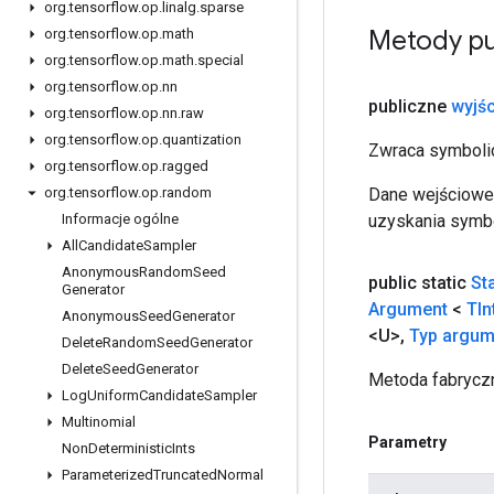
org
.
tensorflow
.
op
.
linalg
.
sparse
Metody pu
org
.
tensorflow
.
op
.
math
org
.
tensorflow
.
op
.
math
.
special
org
.
tensorflow
.
op
.
nn
publiczne
wyjśc
org
.
tensorflow
.
op
.
nn
.
raw
org
.
tensorflow
.
op
.
quantization
Zwraca symbolic
org
.
tensorflow
.
op
.
ragged
Dane wejściowe 
org
.
tensorflow
.
op
.
random
uzyskania symbo
Informacje ogólne
All
Candidate
Sampler
Anonymous
Random
Seed
public static
St
Generator
Argument
<
TIn
Anonymous
Seed
Generator
<U>
,
Typ argum
Delete
Random
Seed
Generator
Delete
Seed
Generator
Metoda fabryczn
Log
Uniform
Candidate
Sampler
Multinomial
Parametry
Non
Deterministic
Ints
Parameterized
Truncated
Normal