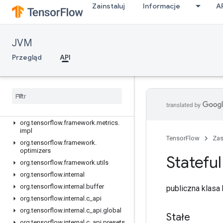
Zainstaluj
Informacje
A
org.tensorflow.framework.constraints
org.tensorflow.framework.data
org.tensorflow.framework.data.impl
JVM
org.tensorflow.framework.initializers
Przegląd
API
org.tensorflow.framework.losses
org
.
tensorflow
.
framework
.
losses
.
impl
org
.
tensorflow
.
framework
.
metrics
org
.
tensorflow
.
framework
.
metrics
.
exceptions
org
.
tensorflow
.
framework
.
metrics
.
impl
TensorFlow
Za
org
.
tensorflow
.
framework
.
optimizers
Stateful
org
.
tensorflow
.
framework
.
utils
org
.
tensorflow
.
internal
org
.
tensorflow
.
internal
.
buffer
publiczna klas
org
.
tensorflow
.
internal
.
c
_
api
org
.
tensorflow
.
internal
.
c
_
api
.
global
Stałe
org
.
tensorflow
.
internal
.
c
_
api
.
presets