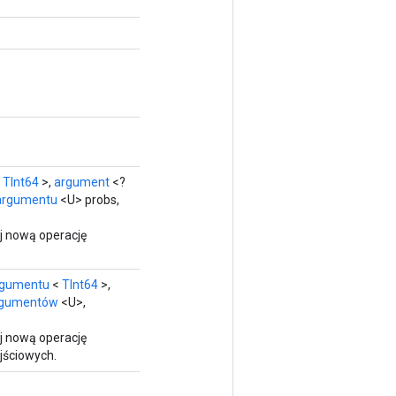
?
TInt64
>,
argument
<?
argumentu
<U> probs,
j nową operację
rgumentu
<
TInt64
>,
rgumentów
<U>,
j nową operację
jściowych.