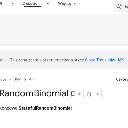
PI
Zasoby
Więcej
Ta strona została przetłumaczona przez
Cloud Translation API
.
soby
JVM
API
Czy te
Random
Binomial
a końcowa
StatefulRandomBinomial