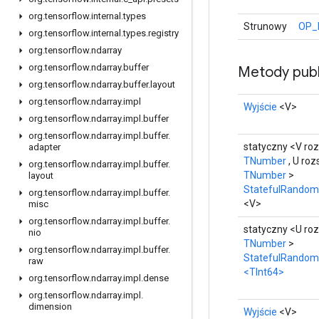
org
.
tensorflow
.
internal
.
types
Strunowy
OP_
org
.
tensorflow
.
internal
.
types
.
registry
org
.
tensorflow
.
ndarray
org
.
tensorflow
.
ndarray
.
buffer
Metody publ
org
.
tensorflow
.
ndarray
.
buffer
.
layout
org
.
tensorflow
.
ndarray
.
impl
Wyjście
<V>
org
.
tensorflow
.
ndarray
.
impl
.
buffer
org
.
tensorflow
.
ndarray
.
impl
.
buffer
.
statyczny <V ro
adapter
TNumber
, U ro
org
.
tensorflow
.
ndarray
.
impl
.
buffer
.
TNumber
>
layout
StatefulRandom
org
.
tensorflow
.
ndarray
.
impl
.
buffer
.
<V>
misc
org
.
tensorflow
.
ndarray
.
impl
.
buffer
.
statyczny <U ro
nio
TNumber
>
org
.
tensorflow
.
ndarray
.
impl
.
buffer
.
StatefulRandom
raw
<TInt64>
org
.
tensorflow
.
ndarray
.
impl
.
dense
org
.
tensorflow
.
ndarray
.
impl
.
dimension
Wyjście
<V>