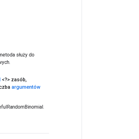
 metoda służy do
wych.
d
<?> zasób
,
czba
argumentów
efulRandomBinomial.