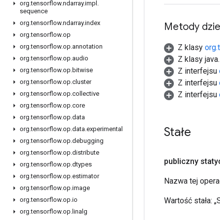
org
.
tensorflow
.
ndarray
.
impl
.
sequence
org
.
tensorflow
.
ndarray
.
index
Metody dzi
org
.
tensorflow
.
op
Z klasy
org.
org
.
tensorflow
.
op
.
annotation
Z klasy java
org
.
tensorflow
.
op
.
audio
Z interfejsu
org
.
tensorflow
.
op
.
bitwise
Z interfejsu
org
.
tensorflow
.
op
.
cluster
Z interfejsu
org
.
tensorflow
.
op
.
collective
org
.
tensorflow
.
op
.
core
org
.
tensorflow
.
op
.
data
Stałe
org
.
tensorflow
.
op
.
data
.
experimental
org
.
tensorflow
.
op
.
debugging
org
.
tensorflow
.
op
.
distribute
publiczny stat
org
.
tensorflow
.
op
.
dtypes
org
.
tensorflow
.
op
.
estimator
Nazwa tej opera
org
.
tensorflow
.
op
.
image
Wartość stała:
„
org
.
tensorflow
.
op
.
io
org
.
tensorflow
.
op
.
linalg