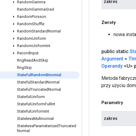
zakres
Random
Gamma
Random
Gamma
Grad
Random
Poisson
Zwroty
Random
Shuffle
Random
Standard
Normal
nowa inst
Random
Uniform
Random
Uniform
Int
public static
St
Record
Input
Argument
<
TIn
Rng
Read
And
Skip
Operandy
<U> p
Rng
Skip
Stateful
Random
Binomial
Metoda fabryczn
Stateful
Standard
Normal
przy użyciu dom
Stateful
Truncated
Normal
Stateful
Uniform
Parametry
Stateful
Uniform
Full
Int
Stateful
Uniform
Int
zakres
Stateless
Multinomial
Stateless
Parameterized
Truncated
Normal