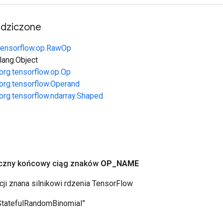
edziczone
tensorflow.op.RawOp
.lang.Object
org.tensorflow.op.Op
org.tensorflow.Operand
org.tensorflow.ndarray.Shaped
yczny końcowy ciąg znaków
OP
_
NAME
cji znana silnikowi rdzenia TensorFlow
StatefulRandomBinomial”