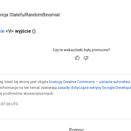
ancja StatefulRandomBinomial
ie
<V>
wyjście
()
Czy te wskazówki były pomocne?
j, treść tej strony jest objęta
licencją Creative Commons – uznanie autorstwa 
informacje na ten temat zawierają
zasady dotyczące witryny Google Develop
jej podmiotów stowarzyszonych.
5-07-26 UTC.
Pomoc