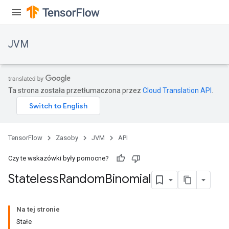
JVM
Ta strona została przetłumaczona przez
Cloud Translation API
.
TensorFlow
Zasoby
JVM
API
Czy te wskazówki były pomocne?
Stateless
Random
Binomial
ions
Na tej stronie
Stałe