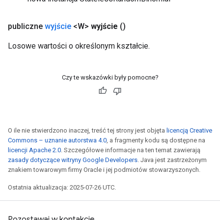
publiczne
wyjście
<W>
wyjście
()
Losowe wartości o określonym kształcie.
Czy te wskazówki były pomocne?
O ile nie stwierdzono inaczej, treść tej strony jest objęta
licencją Creative
Commons – uznanie autorstwa 4.0
, a fragmenty kodu są dostępne na
licencji Apache 2.0
. Szczegółowe informacje na ten temat zawierają
zasady dotyczące witryny Google Developers
. Java jest zastrzeżonym
znakiem towarowym firmy Oracle i jej podmiotów stowarzyszonych.
Ostatnia aktualizacja: 2025-07-26 UTC.
Pozostawaj w kontakcie