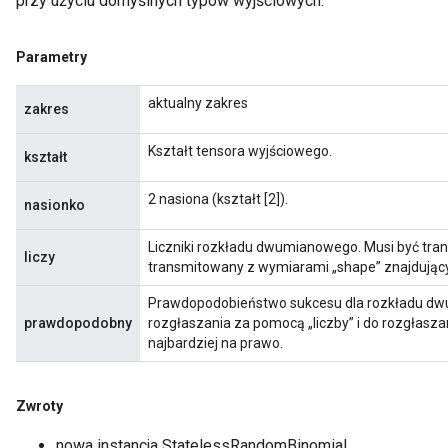
przy użyciu domyślnych typów wyjściowych.
Parametry
aktualny zakres
zakres
Kształt tensora wyjściowego.
kształt
2 nasiona (kształt [2]).
nasionko
Liczniki rozkładu dwumianowego. Musi być tra
liczy
transmitowany z wymiarami „shape” znajdującym
Prawdopodobieństwo sukcesu dla rozkładu dw
prawdopodobny
rozgłaszania za pomocą „liczby” i do rozgłasza
najbardziej na prawo.
Zwroty
nowa instancja StatelessRandomBinomial