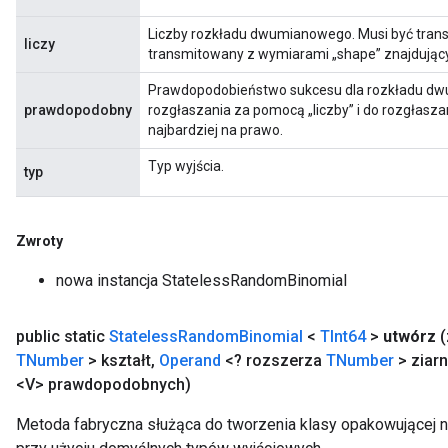
Liczby rozkładu dwumianowego. Musi być trans
liczy
transmitowany z wymiarami „shape” znajdującym
Prawdopodobieństwo sukcesu dla rozkładu dw
prawdopodobny
rozgłaszania za pomocą „liczby” i do rozgłasza
najbardziej na prawo.
Typ wyjścia.
typ
Zwroty
nowa instancja StatelessRandomBinomial
public static
Stateless
Random
Binomial
<
TInt64
>
utwórz
TNumber
> kształt
,
Operand
<? rozszerza
TNumber
> ziar
<V> prawdopodobnych)
Metoda fabryczna służąca do tworzenia klasy opakowującej