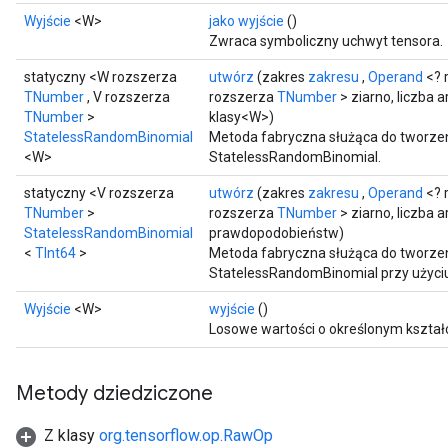
Wyjście
<W>
jako wyjście
()
Zwraca symboliczny uchwyt tensora.
statyczny <W rozszerza
utwórz
(zakres
zakresu
,
Operand
<? 
TNumber
, V rozszerza
rozszerza
TNumber
> ziarno, liczba
TNumber
>
klasy<W>)
StatelessRandomBinomial
Metoda fabryczna służąca do tworzen
<W>
StatelessRandomBinomial.
statyczny <V rozszerza
utwórz
(zakres
zakresu
,
Operand
<? 
TNumber
>
rozszerza
TNumber
> ziarno, liczba
StatelessRandomBinomial
prawdopodobieństw)
<
TInt64
>
Metoda fabryczna służąca do tworzen
StatelessRandomBinomial przy użyci
Wyjście
<W>
wyjście
()
Losowe wartości o określonym kształc
Metody dziedziczone
Z klasy
org.tensorflow.op.RawOp