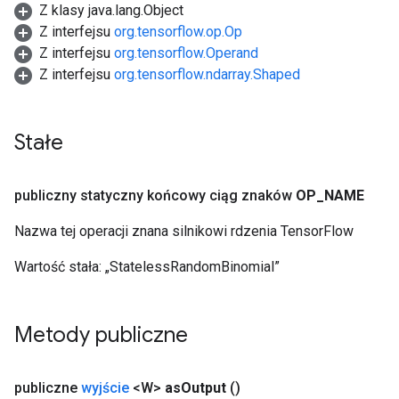
Z klasy java.lang.Object
Z interfejsu
org.tensorflow.op.Op
Z interfejsu
org.tensorflow.Operand
Z interfejsu
org.tensorflow.ndarray.Shaped
Stałe
publiczny statyczny końcowy ciąg znaków
OP
_
NAME
Nazwa tej operacji znana silnikowi rdzenia TensorFlow
Wartość stała:
„StatelessRandomBinomial”
Metody publiczne
publiczne
wyjście
<W>
as
Output
()