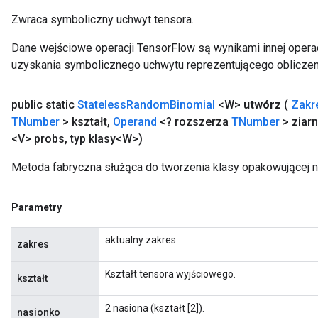
Zwraca symboliczny uchwyt tensora.
Dane wejściowe operacji TensorFlow są wynikami innej operac
uzyskania symbolicznego uchwytu reprezentującego obliczen
public static
Stateless
Random
Binomial
<W>
utwórz
(
Zakr
TNumber
> kształt
,
Operand
<? rozszerza
TNumber
> ziar
<V> probs
,
typ klasy<W>)
Metoda fabryczna służąca do tworzenia klasy opakowującej 
Parametry
aktualny zakres
zakres
Kształt tensora wyjściowego.
kształt
2 nasiona (kształt [2]).
nasionko