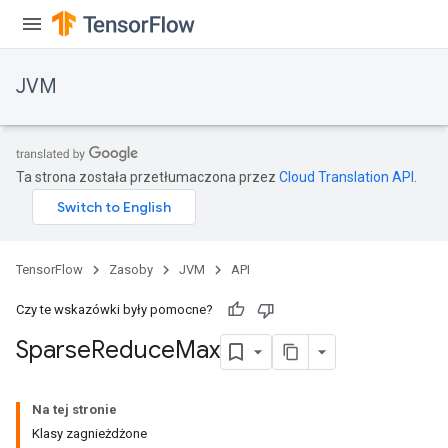
JVM
Ta strona została przetłumaczona przez
Cloud Translation API
.
TensorFlow
Zasoby
JVM
API
Czy te wskazówki były pomocne?
Sparse
Reduce
Max
ions
Na tej stronie
Klasy zagnieżdżone