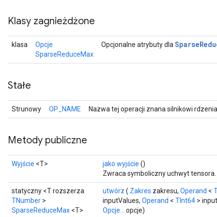
Klasy zagnieżdżone
Sparse
Redu
klasa
Opcje
Opcjonalne atrybuty dla
SparseReduceMax
Stałe
Strunowy
OP_NAME
Nazwa tej operacji znana silnikowi rdzeni
Metody publiczne
Wyjście
<T>
jako wyjście
()
Zwraca symboliczny uchwyt tensora.
statyczny <T rozszerza
utwórz
(
Zakres
zakresu,
Operand
<
T
TNumber
>
inputValues,
Operand
<
TInt64
> inpu
SparseReduceMax
<T>
Opcje...
opcje)