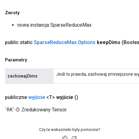
Zwroty
nowa instancja SparseReduceMax
public static
Sparse
Reduce
Max
.
Options
keep
Dims
(Boole
Parametry
Jeśli to prawda, zachowaj zmniejszone wy
zachowajDims
publiczne
wyjście
<T>
wyjście
()
`RK`-D. Zredukowany Tensor.
Czy te wskazówki były pomocne?