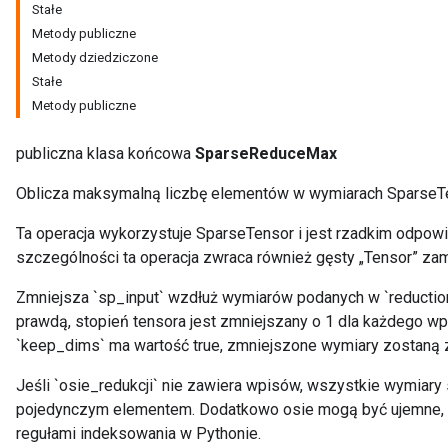
Stałe
Metody publiczne
Metody dziedziczone
Stałe
Metody publiczne
publiczna klasa końcowa
SparseReduceMax
Oblicza maksymalną liczbę elementów w wymiarach SparseT
Ta operacja wykorzystuje SparseTensor i jest rzadkim odpo
szczególności ta operacja zwraca również gęsty „Tensor” zam
r
Zmniejsza `sp_input` wzdłuż wymiarów podanych w `reduction_
prawdą, stopień tensora jest zmniejszany o 1 dla każdego wpi
`keep_dims` ma wartość true, zmniejszone wymiary zostaną 
Jeśli `osie_redukcji` nie zawiera wpisów, wszystkie wymiary
pojedynczym elementem. Dodatkowo osie mogą być ujemne, c
regułami indeksowania w Pythonie.