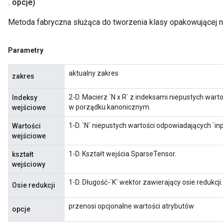
.
opcje)
Metoda fabryczna służąca do tworzenia klasy opakowującej
Parametry
aktualny zakres
zakres
2-D. Macierz `N x R` z indeksami niepustych war
Indeksy
w porządku kanonicznym.
wejściowe
1-D. `N` niepustych wartości odpowiadających `inp
Wartości
wejściowe
1-D. Kształt wejścia SparseTensor.
kształt
wejściowy
1-D. Długość-`K` wektor zawierający osie redukcji.
Osie redukcji
przenosi opcjonalne wartości atrybutów
opcje