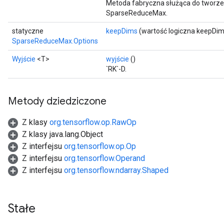
Metoda fabryczna służąca do tworze
SparseReduceMax.
statyczne
keepDims
(wartość logiczna keepDim
SparseReduceMax.Options
Wyjście
<T>
wyjście
()
`RK`-D.
Metody dziedziczone
Z klasy
org.tensorflow.op.RawOp
Z klasy java.lang.Object
Z interfejsu
org.tensorflow.op.Op
Z interfejsu
org.tensorflow.Operand
Z interfejsu
org.tensorflow.ndarray.Shaped
Stałe