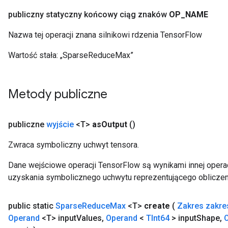
publiczny statyczny końcowy ciąg znaków
OP
_
NAME
Nazwa tej operacji znana silnikowi rdzenia TensorFlow
Wartość stała:
„SparseReduceMax”
Metody publiczne
publiczne
wyjście
<T>
as
Output
()
Zwraca symboliczny uchwyt tensora.
Dane wejściowe operacji TensorFlow są wynikami innej operac
uzyskania symbolicznego uchwytu reprezentującego obliczen
public static
Sparse
Reduce
Max
<T>
create
(
Zakres zakre
Operand
<T> input
Values
,
Operand
<
TInt64
> input
Shape
,