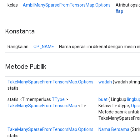
kelas
AmbilManySparseFromTensorsMap.Options
Atribut opsi
Map
Konstanta
Rangkaian
OP_NAME
Nama operasi ini dikenal dengan mesin i
Metode Publik
TakeManySparseFromTensorsMap.Options
wadah
(wadah string
statis
statis <T memperluas
TType
>
buat
( Lingkup
lingku
TakeManySparseFromTensorsMap
<T>
Kelas<T> dtype,
Opsi.
Metode pabrik untu
TakeManySparseFro
TakeManySparseFromTensorsMap.Options
Nama Bersama
(Str
statis