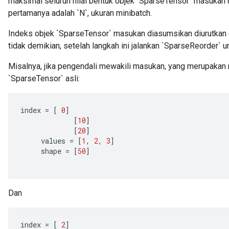
maksimal seluruh nilai bentuk objek `SparseTensor` masukan u
pertamanya adalah `N`, ukuran minibatch.
Indeks objek `SparseTensor` masukan diasumsikan diurutkan da
tidak demikian, setelah langkah ini jalankan `SparseReorder` 
Misalnya, jika pengendali mewakili masukan, yang merupakan m
`SparseTensor` asli:
index
=
[
0
]
[
10
]
[
20
]
values
=
[
1
,
2
,
3
]
shape
=
[
50
]
Dan
index
=
[
2
]