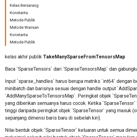
Kelas Bersarang
Konstanta
Metode Publik
Metode Warisan
Konstanta
Metode Publik
kelas akhir publik
TakeManySparseFromTensorsMap
Baca `SparseTensors` dari `SparseTensorsMap` dan gabungk
Input `sparse_handles` harus berupa matriks `int64` dengan be
r
minibatch dan barisnya sesuai dengan handle output `AddSp
`AddManySparseToTensorsMap`. Peringkat objek `SparseTens
yang diberikan semuanya harus cocok. Ketika `SparseTensor` te
tinggi daripada peringkat objek `SparseTensor` yang masuk (o
sepanjang dimensi baris baru di sebelah kiri).
Nilai bentuk objek `SparseTensor` keluaran untuk semua dimen