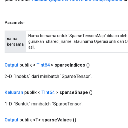
Parameter
Nama bersama untuk `SparseTensorsMap` dibaca oleh op
nama
gunakan `shared_name` atau nama Operasi unik dari
bersama
asli.
Output
publik <
TInt64
>
sparse
Indices
()
2-D. `Indeks` dari minibatch `SparseTensor`.
Keluaran
publik <
TInt64
>
sparse
Shape
()
1-D. `Bentuk` minibatch `SparseTensor`.
Output
publik <T>
sparse
Values
​​()