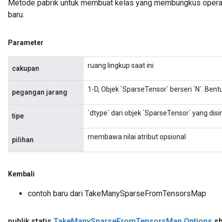
Metode pabrik untuk membuat kelas yang membungkus ope
baru.
Parameter
ruang lingkup saat ini
cakupan
1-D, Objek `SparseTensor` berseri `N`. Bentuk
pegangan jarang
`dtype` dari objek `SparseTensor` yang di
tipe
membawa nilai atribut opsional
pilihan
Kembali
contoh baru dari TakeManySparseFromTensorsMap
publik statis
Take
Many
Sparse
From
Tensors
Map
.
Options
s