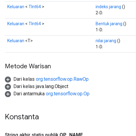
Keluaran
<
TInt64
>
indeks jarang
()
2-D.
Keluaran
<
TInt64
>
Bentuk jarang
()
1-D.
Keluaran
<T>
nilai jarang
()
1-D.
Metode Warisan
Dari kelas
org.tensorflow.op.RawOp
Dari kelas java.lang.Object
Dari antarmuka
org.tensorflow.op.Op
Konstanta
String akhir statis publik
OP
_
NAME