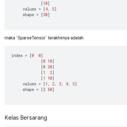
[
10
]
values
=
[
4
,
5
]
shape
=
[
30
]
maka `SparseTensor` terakhirnya adalah:
index
=
[
0
0
]
[
0
10
]
[
0
20
]
[
1
2
]
[
1
10
]
values
=
[
1
,
2
,
3
,
4
,
5
]
shape
=
[
2
50
]
Kelas Bersarang