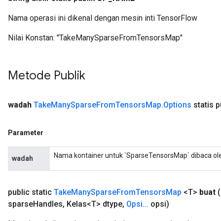
Nama operasi ini dikenal dengan mesin inti TensorFlow
Nilai Konstan:
"TakeManySparseFromTensorsMap"
Metode Publik
wadah
Take
Many
Sparse
From
Tensors
Map
.
Options
statis p
Parameter
Nama kontainer untuk `SparseTensorsMap` dibaca oleh
wadah
public static
Take
Many
Sparse
From
Tensors
Map
<T>
buat
sparse
Handles
,
Kelas<T> dtype
,
Opsi
.
.
.
opsi)