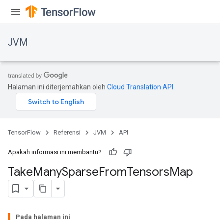
JVM
Halaman ini diterjemahkan oleh
Cloud Translation API
.
TensorFlow
Referensi
JVM
API
Apakah informasi ini membantu?
Take
Many
Sparse
From
Tensors
Map
ions
Pada halaman ini