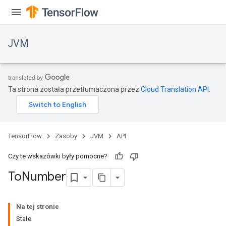
JVM
Ta strona została przetłumaczona przez
Cloud Translation API
.
TensorFlow
Zasoby
JVM
API
Czy te wskazówki były pomocne?
To
Number
ions
Na tej stronie
Stałe