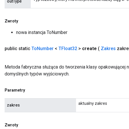
outType
Zwroty
nowa instancja ToNumber
public static
To
Number
<
TFloat32
>
create
(
Zakres
zakre
Metoda fabryczna służąca do tworzenia klasy opakowującej 
domyślnych typów wyjściowych.
Parametry
aktualny zakres
zakres
Zwroty