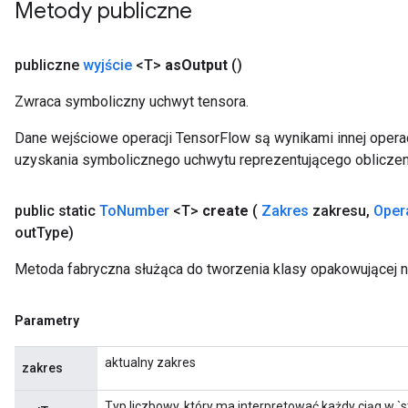
Metody publiczne
publiczne
wyjście
<T>
as
Output
()
Zwraca symboliczny uchwyt tensora.
Dane wejściowe operacji TensorFlow są wynikami innej operac
uzyskania symbolicznego uchwytu reprezentującego obliczen
public static
To
Number
<T>
create
(
Zakres
zakresu
,
Oper
out
Type)
Metoda fabryczna służąca do tworzenia klasy opakowującej 
Parametry
aktualny zakres
zakres
Typ liczbowy, który ma interpretować każdy ciąg w `st