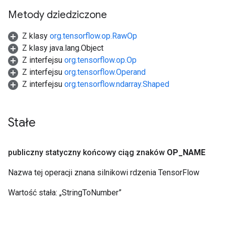
Metody dziedziczone
Z klasy
org.tensorflow.op.RawOp
Z klasy java.lang.Object
Z interfejsu
org.tensorflow.op.Op
Z interfejsu
org.tensorflow.Operand
Z interfejsu
org.tensorflow.ndarray.Shaped
Stałe
publiczny statyczny końcowy ciąg znaków
OP
_
NAME
Nazwa tej operacji znana silnikowi rdzenia TensorFlow
Wartość stała:
„StringToNumber”