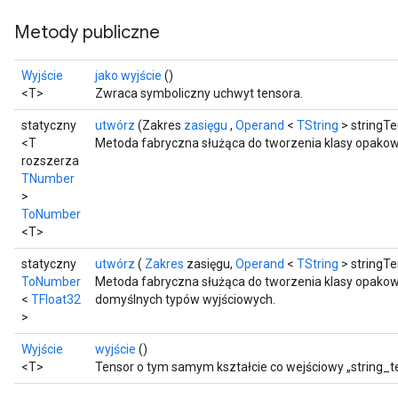
Metody publiczne
Wyjście
jako wyjście
()
<T>
Zwraca symboliczny uchwyt tensora.
statyczny
utwórz
(Zakres
zasięgu
,
Operand
<
TString
> stringTe
<T
Metoda fabryczna służąca do tworzenia klasy opako
rozszerza
TNumber
>
ToNumber
<T>
statyczny
utwórz
(
Zakres
zasięgu,
Operand
<
TString
> stringTe
ToNumber
Metoda fabryczna służąca do tworzenia klasy opakow
<
TFloat32
domyślnych typów wyjściowych.
>
Wyjście
wyjście
()
<T>
Tensor o tym samym kształcie co wejściowy „string_t