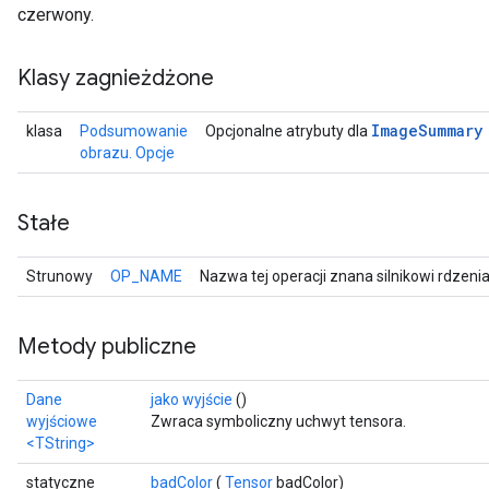
czerwony.
Klasy zagnieżdżone
Image
Summary
klasa
Podsumowanie
Opcjonalne atrybuty dla
obrazu. Opcje
Stałe
Strunowy
OP_NAME
Nazwa tej operacji znana silnikowi rdzeni
Metody publiczne
Dane
jako wyjście
()
wyjściowe
Zwraca symboliczny uchwyt tensora.
<TString>
statyczne
badColor
(
Tensor
badColor)