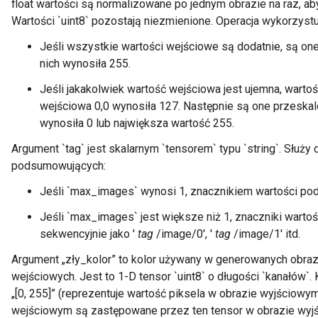
float wartości są normalizowane po jednym obrazie na raz, aby
Wartości `uint8` pozostają niezmienione. Operacja wykorzystu
Jeśli wszystkie wartości wejściowe są dodatnie, są on
nich wynosiła 255.
Jeśli jakakolwiek wartość wejściowa jest ujemna, warto
wejściowa 0,0 wynosiła 127. Następnie są one przeskal
wynosiła 0 lub największa wartość 255.
Argument `tag` jest skalarnym `tensorem` typu `string`. Służy
podsumowujących:
Jeśli `max_images` wynosi 1, znacznikiem wartości po
Jeśli `max_images` jest większe niż 1, znaczniki wart
sekwencyjnie jako '
tag
/image/0', '
tag
/image/1' itd.
Argument „zły_kolor” to kolor używany w generowanych obra
wejściowych. Jest to 1-D tensor `uint8` o długości `kanałów`
„[0, 255]” (reprezentuje wartość piksela w obrazie wyjściow
wejściowym są zastępowane przez ten tensor w obrazie wyjś