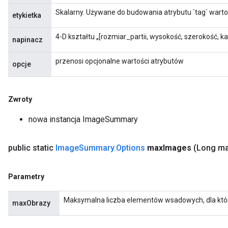
Skalarny. Używane do budowania atrybutu `tag` wart
etykietka
4-D kształtu „[rozmiar_partii, wysokość, szerokość, kana
napinacz
przenosi opcjonalne wartości atrybutów
opcje
Zwroty
nowa instancja ImageSummary
public static
Image
Summary
.
Options
max
Images
(Long m
Parametry
Maksymalna liczba elementów wsadowych, dla kt
maxObrazy