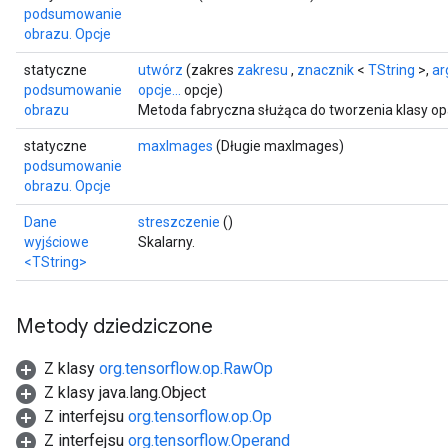
podsumowanie
obrazu. Opcje
statyczne
utwórz
(zakres
zakresu
,
znacznik
<
TString
>,
ar
podsumowanie
opcje...
opcje)
obrazu
Metoda fabryczna służąca do tworzenia klasy 
statyczne
maxImages
(Długie maxImages)
podsumowanie
obrazu. Opcje
Dane
streszczenie
()
wyjściowe
Skalarny.
<TString>
Metody dziedziczone
Z klasy
org.tensorflow.op.RawOp
Z klasy java.lang.Object
Z interfejsu
org.tensorflow.op.Op
Z interfejsu
org.tensorflow.Operand