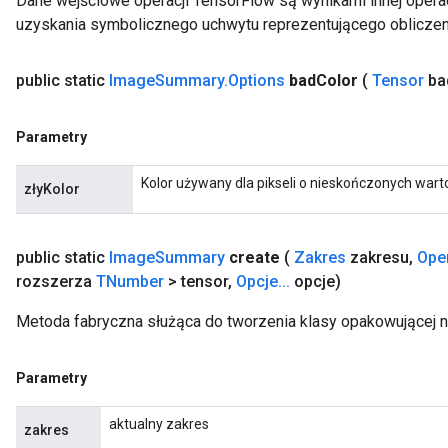
Dane wejściowe operacji TensorFlow są wynikami innej operac
uzyskania symbolicznego uchwytu reprezentującego obliczen
public static
Image
Summary
.
Options
bad
Color
(
Tensor
ba
Parametry
Kolor używany dla pikseli o nieskończonych wart
złyKolor
public static
Image
Summary
create
(
Zakres
zakresu
,
Ope
rozszerza
TNumber
> tensor
,
Opcje
.
.
.
opcje)
Metoda fabryczna służąca do tworzenia klasy opakowującej
Parametry
aktualny zakres
zakres