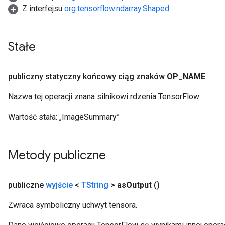
Z interfejsu
org.tensorflow.ndarray.Shaped
Stałe
publiczny statyczny końcowy ciąg znaków
OP
_
NAME
Nazwa tej operacji znana silnikowi rdzenia TensorFlow
Wartość stała:
„ImageSummary”
Metody publiczne
publiczne
wyjście
<
TString
>
as
Output
()
Zwraca symboliczny uchwyt tensora.