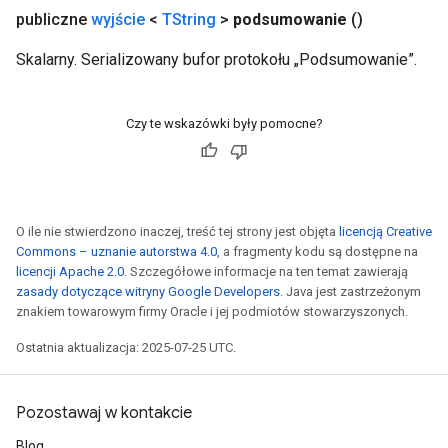
publiczne
wyjście
<
TString
>
podsumowanie
()
Skalarny. Serializowany bufor protokołu „Podsumowanie”.
Czy te wskazówki były pomocne?
O ile nie stwierdzono inaczej, treść tej strony jest objęta
licencją Creative
Commons – uznanie autorstwa 4.0
, a fragmenty kodu są dostępne na
licencji Apache 2.0
. Szczegółowe informacje na ten temat zawierają
zasady dotyczące witryny Google Developers
. Java jest zastrzeżonym
znakiem towarowym firmy Oracle i jej podmiotów stowarzyszonych.
Ostatnia aktualizacja: 2025-07-25 UTC.
Pozostawaj w kontakcie
Blog