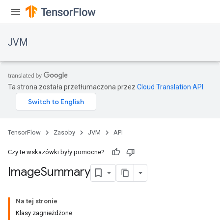
JVM
Ta strona została przetłumaczona przez
Cloud Translation API
.
TensorFlow
Zasoby
JVM
API
Czy te wskazówki były pomocne?
Image
Summary
ions
Na tej stronie
Klasy zagnieżdżone