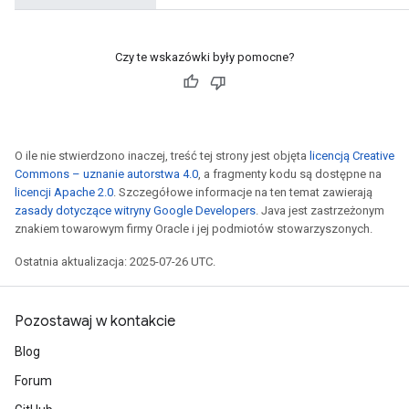
s
ersGradAccumDebug
ghtParameters
Czy te wskazówki były pomocne?
meters
ametersGradAccumDebug
adParameters
radParametersGradAccumDebug
O ile nie stwierdzono inaczej, treść tej strony jest objęta
licencją Creative
rameters
Commons – uznanie autorstwa 4.0
, a fragmenty kodu są dostępne na
ParametersGradAccumDebug
licencji Apache 2.0
. Szczegółowe informacje na ten temat zawierają
eters
zasady dotyczące witryny Google Developers
. Java jest zastrzeżonym
metersGradAccumDebug
znakiem towarowym firmy Oracle i jej podmiotów stowarzyszonych.
ientDescentParameters
Ostatnia aktualizacja: 2025-07-26 UTC.
dientDescentParametersGradAccumDebug
Pozostawaj w kontakcie
Blog
Forum