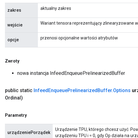
aktualny zakres
zakres
Wariant tensora reprezentujący zlinearyzowane wy
wejście
przenosi opcjonalne wartości atrybutów
opcje
Zwroty
nowa instancja InfeedEnqueuePrelinearizedBuffer
rs
public static
Infeed
Enqueue
Prelinearized
Buffer
.
Options
ur
ersGradAccumDebug
Ordinal)
eters
metersGradAccumDebug
Parametry
ters
metersGradAccumDebug
Urządzenie TPU, którego chcesz użyć. Powi
ropParameters
urządzeniePorządek
urządzeniu TPU i = 0, gdy Op działa na ur