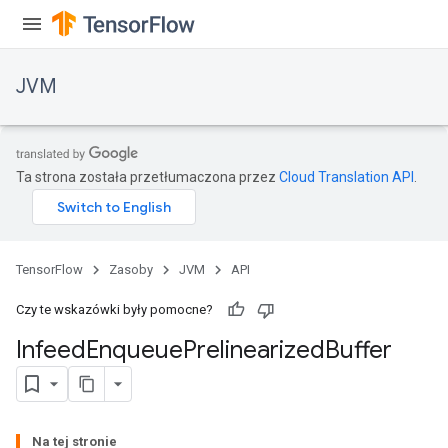
JVM
Ta strona została przetłumaczona przez
Cloud Translation API
.
TensorFlow
Zasoby
JVM
API
Czy te wskazówki były pomocne?
Infeed
Enqueue
Prelinearized
Buffer
Na tej stronie