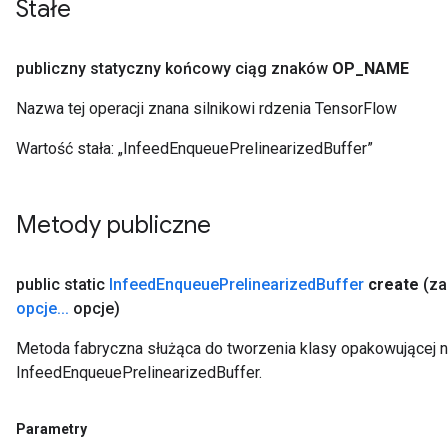
Stałe
ersGradAccumDebug
Parameters
publiczny statyczny końcowy ciąg znaków
OP
_
NAME
GradAccumDebug
Nazwa tej operacji znana silnikowi rdzenia TensorFlow
Parameters
ters
Wartość stała:
„InfeedEnqueuePrelinearizedBuffer”
tersGradAccumDebug
arameters
ParametersGradAccumDebug
Metody publiczne
meters
ametersGradAccumDebug
rs
public static
Infeed
Enqueue
Prelinearized
Buffer
create
(z
ersGradAccumDebug
opcje
.
.
.
opcje)
tDescentParameters
Metoda fabryczna służąca do tworzenia klasy opakowującej 
ntDescentParametersGradAccumDebug
InfeedEnqueuePrelinearizedBuffer.
Parametry