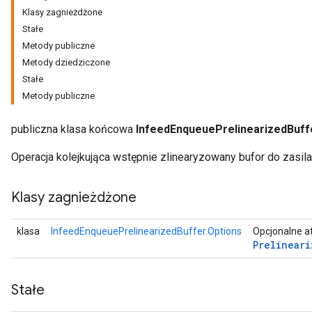
Klasy zagnieżdżone
Stałe
Metody publiczne
Metody dziedziczone
Stałe
Metody publiczne
publiczna klasa końcowa
InfeedEnqueuePrelinearizedBuff
Operacja kolejkująca wstępnie zlinearyzowany bufor do zasila
Klasy zagnieżdżone
klasa
InfeedEnqueuePrelinearizedBuffer.Options
Opcjonalne a
Prelineari
Stałe