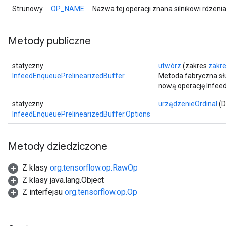
Strunowy
OP_NAME
Nazwa tej operacji znana silnikowi rdzeni
Batch
Metody publiczne
atch
statyczny
utwórz
(zakres
zakr
InfeedEnqueuePrelinearizedBuffer
Metoda fabryczna sł
nową operację Infee
statyczny
urządzenieOrdinal
(D
InfeedEnqueuePrelinearizedBuffer.Options
Metody dziedziczone
Z klasy
org.tensorflow.op.RawOp
Z klasy java.lang.Object
sGradAccumDebug
Z interfejsu
org.tensorflow.op.Op
rs
ersGradAccumDebug
rs