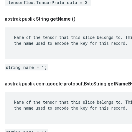
.tensorflow.TensorProto data = 3;
abstrak publik String
get
Name
()
 Name of the tensor that this slice belongs to. Thi
 the name used to encode the key for this record.

string name = 1;
abstrak publik com
.
google
.
protobuf
.
Byte
String
get
Name
B
 Name of the tensor that this slice belongs to. Thi
 the name used to encode the key for this record.
