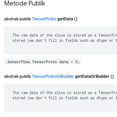
Metode Publik
abstrak publik
Tensor
Proto
get
Data
()
 The raw data of the slice is stored as a TensorPro
 stored (we don't fill in fields such as dtype or t
.tensorflow.TensorProto data = 3;
abstrak publik
Tensor
Proto
Or
Builder
get
Data
Or
Builder
()
 The raw data of the slice is stored as a TensorPro
 stored (we don't fill in fields such as dtype or t