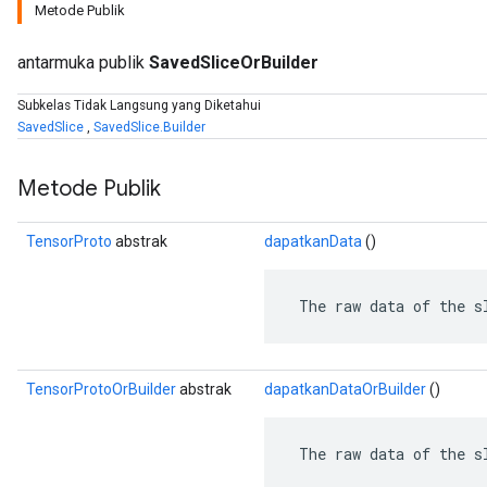
Metode Publik
antarmuka publik
SavedSliceOrBuilder
Subkelas Tidak Langsung yang Diketahui
SavedSlice
,
SavedSlice.Builder
Metode Publik
TensorProto
abstrak
dapatkanData
()
 The raw data of the s
r
TensorProtoOrBuilder
abstrak
dapatkanDataOrBuilder
()
 The raw data of the s