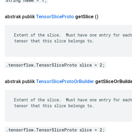
string name = 1;
ent
abstrak publik
Tensor
Slice
Proto
get
Slice
()
 Extent of the slice.  Must have one entry for each
 tensor that this slice belongs to.

.tensorflow.TensorSliceProto slice = 2;
abstrak publik
Tensor
Slice
Proto
Or
Builder
get
Slice
Or
Build
 Extent of the slice.  Must have one entry for each
 tensor that this slice belongs to.

.tensorflow.TensorSliceProto slice = 2;