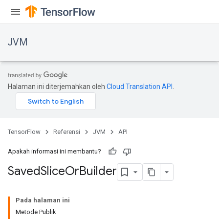
JVM
Halaman ini diterjemahkan oleh
Cloud Translation API
.
TensorFlow
Referensi
JVM
API
Apakah informasi ini membantu?
Saved
Slice
Or
Builder
ions
Pada halaman ini
Metode Publik