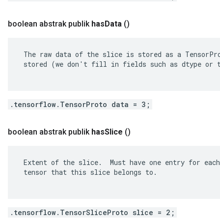
boolean abstrak publik
has
Data
()
 The raw data of the slice is stored as a TensorPro
 stored (we don't fill in fields such as dtype or t
.tensorflow.TensorProto data = 3;
boolean abstrak publik
has
Slice
()
 Extent of the slice.  Must have one entry for each
 tensor that this slice belongs to.

.tensorflow.TensorSliceProto slice = 2;