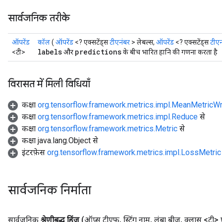
सार्वजनिक तरीके
ऑपरेंड
कॉल
(
ऑपरेंड
<? एक्सटेंड्स
टीएनंबर
> लेबल्स,
ऑपरेंड
<? एक्सटेंड्स
टीएन
labels
predictions
<टी>
और
के बीच भारित हानि की गणना करता है
विरासत में मिली विधियाँ
कक्षा
org.tensorflow.framework.metrics.impl.MeanMetricW
कक्षा
org.tensorflow.framework.metrics.impl.Reduce
से
कक्षा
org.tensorflow.framework.metrics.Metric
से
कक्षा java.lang.Object से
r
इंटरफ़ेस
org.tensorflow.framework.metrics.impl.LossMetric
सार्वजनिक निर्माता
सार्वजनिक
श्रेणीबद्ध हिंज
(ऑप्स टीएफ
,
स्ट्रिंग नाम
,
लंबा बीज
,
क्लास <टी> प