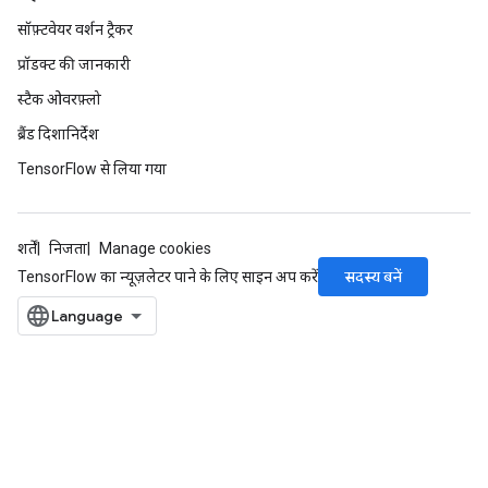
सॉफ़्टवेयर वर्शन ट्रैकर
प्रॉडक्ट की जानकारी
स्टैक ओवरफ़्लो
ब्रैंड दिशानिर्देश
TensorFlow से लिया गया
शर्तें
निजता
Manage cookies
सदस्य बनें
TensorFlow का न्यूज़लेटर पाने के लिए साइन अप करें