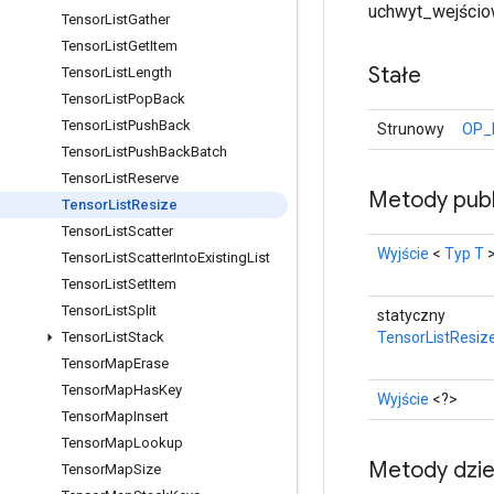
uchwyt_wejściowy
Tensor
List
Gather
Tensor
List
Get
Item
Stałe
Tensor
List
Length
Tensor
List
Pop
Back
Tensor
List
Push
Back
Strunowy
OP_
Tensor
List
Push
Back
Batch
Tensor
List
Reserve
Metody publ
Tensor
List
Resize
Tensor
List
Scatter
Wyjście
<
Typ T
Tensor
List
Scatter
Into
Existing
List
Tensor
List
Set
Item
Tensor
List
Split
statyczny
TensorListResiz
Tensor
List
Stack
Tensor
Map
Erase
Tensor
Map
Has
Key
Wyjście
<?>
Tensor
Map
Insert
Tensor
Map
Lookup
Metody dzi
Tensor
Map
Size