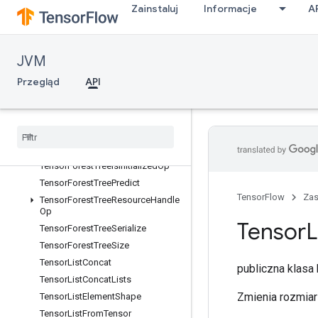
Zainstaluj
Informacje
A
TensorArrayPack
TensorArrayRead
TensorArrayScatter
JVM
TensorArraySize
Przegląd
TensorArraySplit
API
TensorArrayUnpack
Tensor
Array
Write
Tensor
Forest
Create
Tree
Variable
Tensor
Forest
Tree
Deserialize
Tensor
Forest
Tree
Is
Initialized
Op
Tensor
Forest
Tree
Predict
TensorFlow
Za
Tensor
Forest
Tree
Resource
Handle
Op
Tensor
L
Tensor
Forest
Tree
Serialize
Tensor
Forest
Tree
Size
Tensor
List
Concat
publiczna klas
Tensor
List
Concat
Lists
Zmienia rozmiar 
Tensor
List
Element
Shape
Tensor
List
From
Tensor