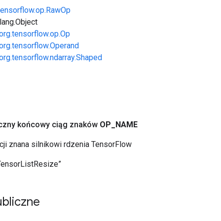
tensorflow.op.RawOp
.lang.Object
org.tensorflow.op.Op
org.tensorflow.Operand
org.tensorflow.ndarray.Shaped
yczny końcowy ciąg znaków
OP
_
NAME
cji znana silnikowi rdzenia TensorFlow
TensorListResize”
bliczne