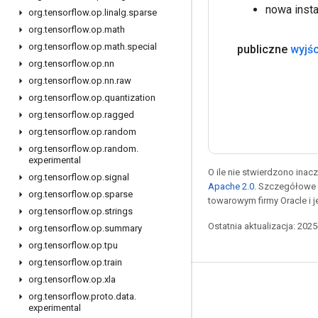
nowa inst
org
.
tensorflow
.
op
.
linalg
.
sparse
org
.
tensorflow
.
op
.
math
org
.
tensorflow
.
op
.
math
.
special
publiczne
wyjśc
org
.
tensorflow
.
op
.
nn
org
.
tensorflow
.
op
.
nn
.
raw
org
.
tensorflow
.
op
.
quantization
org
.
tensorflow
.
op
.
ragged
org
.
tensorflow
.
op
.
random
org
.
tensorflow
.
op
.
random
.
experimental
O ile nie stwierdzono inacze
org
.
tensorflow
.
op
.
signal
Apache 2.0
. Szczegółowe 
org
.
tensorflow
.
op
.
sparse
towarowym firmy Oracle i 
org
.
tensorflow
.
op
.
strings
Ostatnia aktualizacja: 202
org
.
tensorflow
.
op
.
summary
org
.
tensorflow
.
op
.
tpu
org
.
tensorflow
.
op
.
train
org
.
tensorflow
.
op
.
xla
Pozostawaj w kontakcie
org
.
tensorflow
.
proto
.
data
.
experimental
Blog