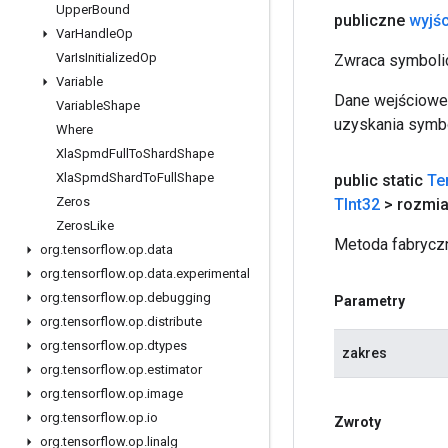
Upper
Bound
publiczne
wyjśc
Var
Handle
Op
Var
Is
Initialized
Op
Zwraca symbolic
Variable
Dane wejściowe 
Variable
Shape
uzyskania symbo
Where
Xla
Spmd
Full
To
Shard
Shape
Xla
Spmd
Shard
To
Full
Shape
public static
Te
Zeros
TInt32
> rozmia
Zeros
Like
Metoda fabryczn
org
.
tensorflow
.
op
.
data
org
.
tensorflow
.
op
.
data
.
experimental
org
.
tensorflow
.
op
.
debugging
Parametry
org
.
tensorflow
.
op
.
distribute
org
.
tensorflow
.
op
.
dtypes
zakres
org
.
tensorflow
.
op
.
estimator
org
.
tensorflow
.
op
.
image
org
.
tensorflow
.
op
.
io
Zwroty
org
.
tensorflow
.
op
.
linalg