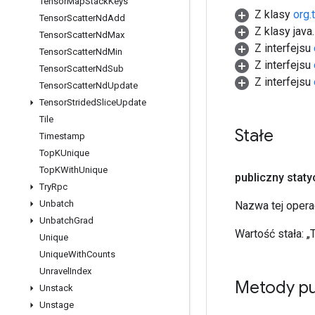
Tensor
Map
Stack
Keys
Z klasy
org.
Tensor
Scatter
Nd
Add
Z klasy java
Tensor
Scatter
Nd
Max
Z interfejsu
Tensor
Scatter
Nd
Min
Z interfejsu
Tensor
Scatter
Nd
Sub
Z interfejsu
Tensor
Scatter
Nd
Update
Tensor
Strided
Slice
Update
Tile
Stałe
Timestamp
Top
KUnique
Top
KWith
Unique
publiczny stat
Try
Rpc
Unbatch
Nazwa tej opera
Unbatch
Grad
Wartość stała:
„
Unique
Unique
With
Counts
Unravel
Index
Metody pu
Unstack
Unstage