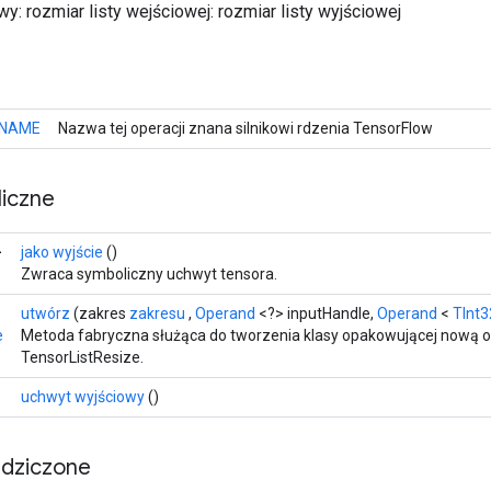
: rozmiar listy wejściowej: rozmiar listy wyjściowej
NAME
Nazwa tej operacji znana silnikowi rdzenia TensorFlow
iczne
>
jako wyjście
()
Zwraca symboliczny uchwyt tensora.
utwórz
(zakres
zakresu
,
Operand
<?> inputHandle,
Operand
<
TInt3
e
Metoda fabryczna służąca do tworzenia klasy opakowującej nową o
TensorListResize.
uchwyt wyjściowy
()
edziczone