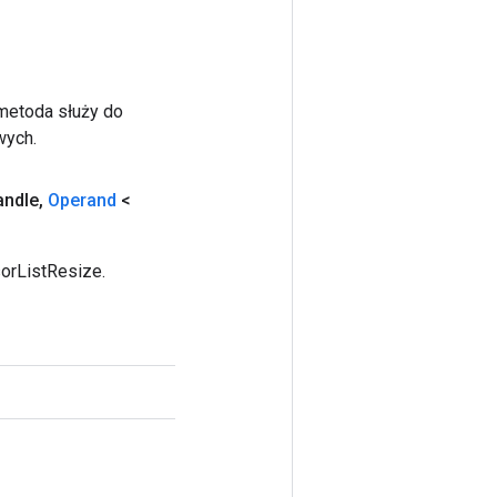
 metoda służy do
wych.
andle
,
Operand
<
orListResize.