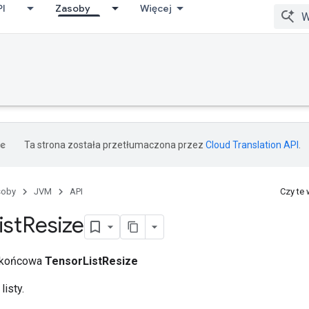
PI
Zasoby
Więcej
Ta strona została przetłumaczona przez
Cloud Translation API
.
soby
JVM
API
Czy te
ist
Resize
a końcowa
TensorListResize
listy.