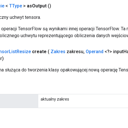
ie
<
TType
>
as
Output
()
zny uchwyt tensora.
operacji TensorFlow są wynikami innej operacji TensorFlow. Ta
licznego uchwytu reprezentującego obliczenia danych wejścio
nsor
List
Resize
create
(
Zakres
zakresu
,
Operand
<?> input
H
r)
a służąca do tworzenia klasy opakowującej nową operację Tens
aktualny zakres