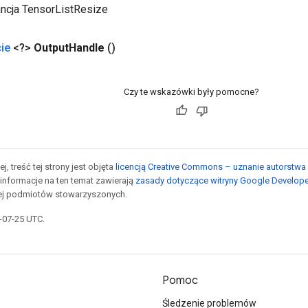
ancja TensorListResize
ie
<?>
Output
Handle
()
Czy te wskazówki były pomocne?
j, treść tej strony jest objęta
licencją Creative Commons – uznanie autorstwa 
informacje na ten temat zawierają
zasady dotyczące witryny Google Develop
jej podmiotów stowarzyszonych.
5-07-25 UTC.
Pomoc
Śledzenie problemów