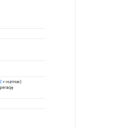
2
> rozmiar)
perację