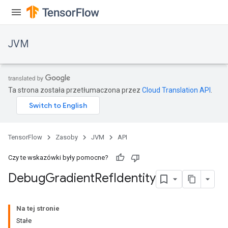
JVM
Ta strona została przetłumaczona przez
Cloud Translation API
.
TensorFlow
Zasoby
JVM
API
Czy te wskazówki były pomocne?
Debug
Gradient
Ref
Identity
ions
Na tej stronie
Stałe