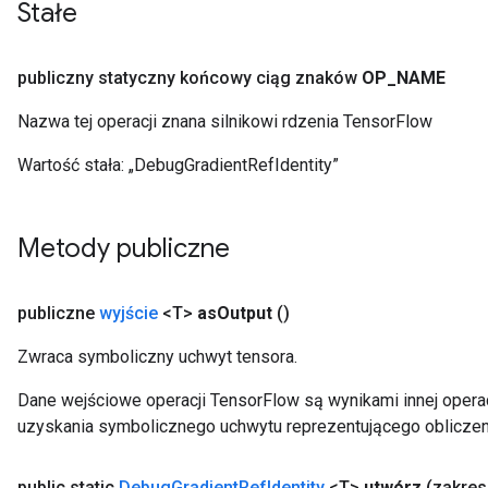
Stałe
publiczny statyczny końcowy ciąg znaków
OP
_
NAME
Nazwa tej operacji znana silnikowi rdzenia TensorFlow
Wartość stała:
„DebugGradientRefIdentity”
Metody publiczne
publiczne
wyjście
<T>
as
Output
()
Zwraca symboliczny uchwyt tensora.
Dane wejściowe operacji TensorFlow są wynikami innej operac
uzyskania symbolicznego uchwytu reprezentującego obliczen
public static
Debug
Gradient
Ref
Identity
<T>
utwórz
(zakre