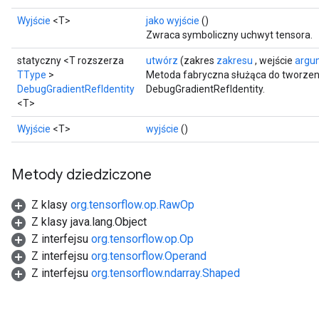
Wyjście
<T>
jako wyjście
()
Zwraca symboliczny uchwyt tensora.
statyczny <T rozszerza
utwórz
(zakres
zakresu
, wejście
argu
TType
>
Metoda fabryczna służąca do tworzen
DebugGradientRefIdentity
DebugGradientRefIdentity.
<T>
Wyjście
<T>
wyjście
()
Metody dziedziczone
Z klasy
org.tensorflow.op.RawOp
Z klasy java.lang.Object
Z interfejsu
org.tensorflow.op.Op
Z interfejsu
org.tensorflow.Operand
Z interfejsu
org.tensorflow.ndarray.Shaped