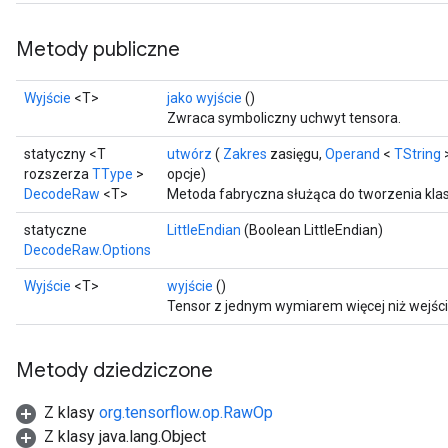
Metody publiczne
Wyjście
<T>
jako wyjście
()
Zwraca symboliczny uchwyt tensora.
statyczny <T
utwórz
(
Zakres
zasięgu,
Operand
<
TString
>
rozszerza
TType
>
opcje)
DecodeRaw
<T>
Metoda fabryczna służąca do tworzenia kl
statyczne
LittleEndian
(Boolean LittleEndian)
DecodeRaw.Options
Wyjście
<T>
wyjście
()
Tensor z jednym wymiarem więcej niż wejści
Metody dziedziczone
Z klasy
org.tensorflow.op.RawOp
Z klasy java.lang.Object