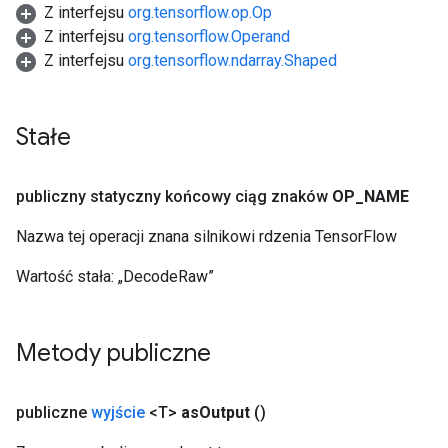
Z interfejsu
org.tensorflow.op.Op
Z interfejsu
org.tensorflow.Operand
Z interfejsu
org.tensorflow.ndarray.Shaped
Stałe
publiczny statyczny końcowy ciąg znaków
OP
_
NAME
Nazwa tej operacji znana silnikowi rdzenia TensorFlow
Wartość stała:
„DecodeRaw”
Metody publiczne
publiczne
wyjście
<T>
as
Output
()