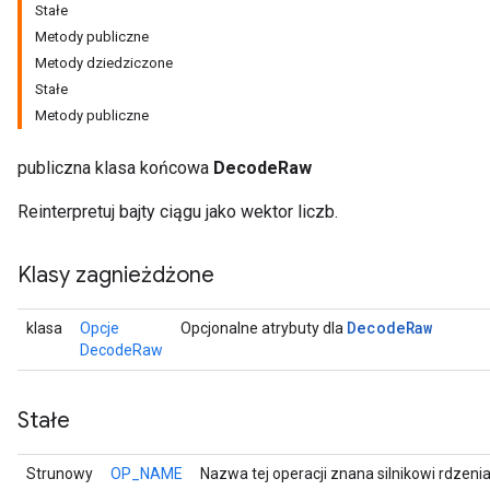
Stałe
Metody publiczne
Metody dziedziczone
Stałe
Metody publiczne
publiczna klasa końcowa
DecodeRaw
Reinterpretuj bajty ciągu jako wektor liczb.
Klasy zagnieżdżone
r
Decode
Raw
klasa
Opcje
Opcjonalne atrybuty dla
DecodeRaw
Stałe
Strunowy
OP_NAME
Nazwa tej operacji znana silnikowi rdzeni