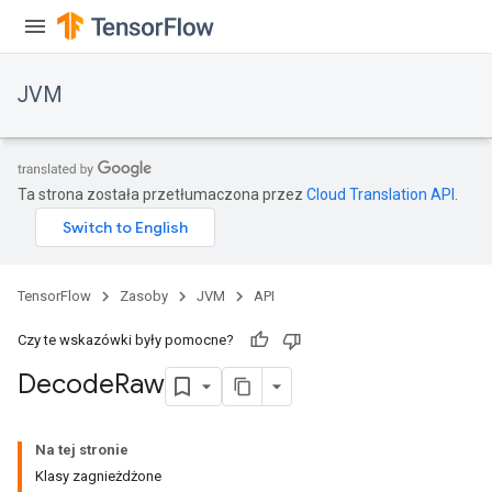
JVM
Ta strona została przetłumaczona przez
Cloud Translation API
.
TensorFlow
Zasoby
JVM
API
Czy te wskazówki były pomocne?
Decode
Raw
ions
Na tej stronie
Klasy zagnieżdżone