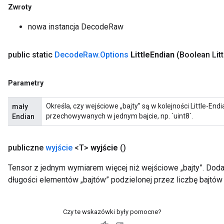
Zwroty
nowa instancja DecodeRaw
public static
Decode
Raw
.
Options
Little
Endian
(Boolean Litt
Parametry
Określa, czy wejściowe „bajty” są w kolejności Little-End
mały
przechowywanych w jednym bajcie, np. `uint8`.
Endian
publiczne
wyjście
<T>
wyjście
()
Tensor z jednym wymiarem więcej niż wejściowe „bajty”. Dod
długości elementów „bajtów” podzielonej przez liczbę bajtów
Czy te wskazówki były pomocne?