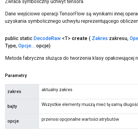
Zwraca symboliczny uchwyt tensora.
Dane wejściowe operacji TensorFlow są wynikami innej operac
uzyskania symbolicznego uchwytu reprezentującego obliczen
public static
Decode
Raw
<T>
create
(
Zakres
zakresu
,
Ope
Type
,
Opcje
.
.
.
opcje)
Metoda fabryczna służąca do tworzenia klasy opakowującej
Parametry
aktualny zakres
zakres
Wszystkie elementy muszą mieć tę samą długość
bajty
przenosi opcjonalne wartości atrybutów
opcje