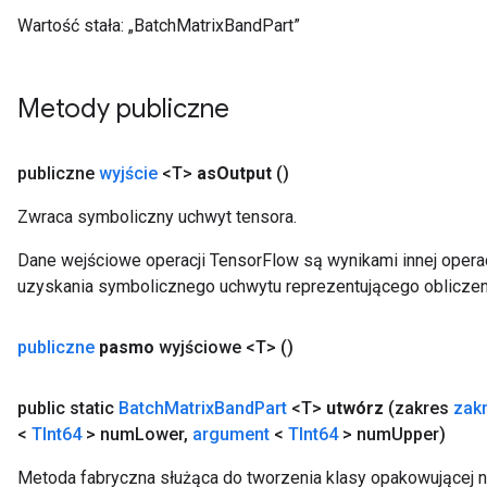
Wartość stała:
„BatchMatrixBandPart”
Metody publiczne
publiczne
wyjście
<T>
as
Output
()
Zwraca symboliczny uchwyt tensora.
Dane wejściowe operacji TensorFlow są wynikami innej operac
uzyskania symbolicznego uchwytu reprezentującego obliczen
publiczne
pasmo
wyjściowe <T>
()
public static
Batch
Matrix
Band
Part
<T>
utwórz
(zakres
zak
<
TInt64
> num
Lower
,
argument
<
TInt64
> num
Upper)
Metoda fabryczna służąca do tworzenia klasy opakowującej 