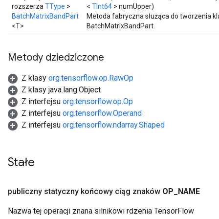
rozszerza
TType
>
<
TInt64
> numUpper)
BatchMatrixBandPart
Metoda fabryczna służąca do tworzenia k
<T>
BatchMatrixBandPart.
Metody dziedziczone
Z klasy
org.tensorflow.op.RawOp
Z klasy java.lang.Object
Z interfejsu
org.tensorflow.op.Op
Z interfejsu
org.tensorflow.Operand
Z interfejsu
org.tensorflow.ndarray.Shaped
Stałe
publiczny statyczny końcowy ciąg znaków
OP
_
NAME
Nazwa tej operacji znana silnikowi rdzenia TensorFlow