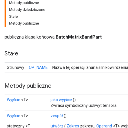
Metody publiczne
Metody dziedziczone
Stałe
Metody publiczne
publiczna klasa końcowa
BatchMatrixBandPart
Stałe
Strunowy
OP_NAME
Nazwa tej operacji znana silnikowi rdzeni
Metody publiczne
Wyjście
<T>
jako wyjście
()
Zwraca symboliczny uchwyt tensora.
Wyjście
<T>
zespół
()
statyczny <T
utwórz
(
Zakres
zakresu,
Operand
<T> wejś