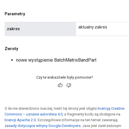
Parametry
aktualny zakres
zakres
Requantize
Zwroty
nowe wystąpienie BatchMatrixBandPart
Czy te wskazówki były pomocne?
O ile nie stwierdzono inaczej, treść tej strony jest objęta
licencją Creative
Commons – uznanie autorstwa 4.0
, a fragmenty kodu są dostępne na
licencji Apache 2.0
. Szczegółowe informacje na ten temat zawierają
zasady dotyczące witryny Google Developers
. Java jest zastrzeżonym