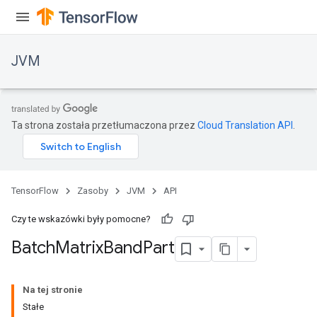
JVM
Ta strona została przetłumaczona przez
Cloud Translation API
.
TensorFlow
Zasoby
JVM
API
Czy te wskazówki były pomocne?
Batch
Matrix
Band
Part
r
Na tej stronie
Stałe