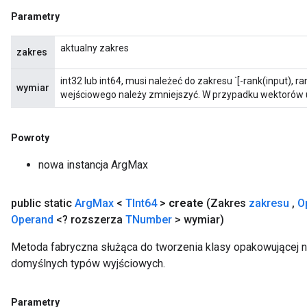
Parametry
aktualny zakres
zakres
int32 lub int64, musi należeć do zakresu `[-rank(input), ra
wymiar
wejściowego należy zmniejszyć. W przypadku wektorów u
Powroty
nowa instancja ArgMax
public static
Arg
Max
<
TInt64
>
create
(Zakres
zakresu
,
O
Operand
<? rozszerza
TNumber
> wymiar)
Metoda fabryczna służąca do tworzenia klasy opakowującej 
domyślnych typów wyjściowych.
Parametry