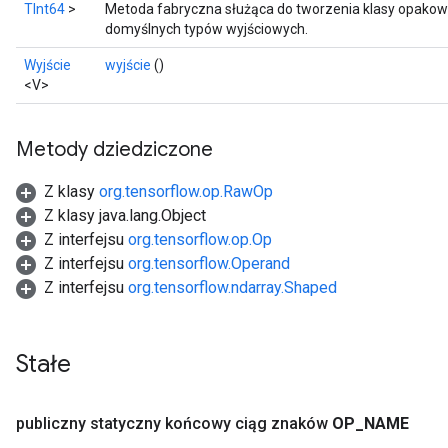
TInt64
>
Metoda fabryczna służąca do tworzenia klasy opakow
domyślnych typów wyjściowych.
Wyjście
wyjście
()
<V>
Metody dziedziczone
Z klasy
org.tensorflow.op.RawOp
Z klasy java.lang.Object
Z interfejsu
org.tensorflow.op.Op
Z interfejsu
org.tensorflow.Operand
Z interfejsu
org.tensorflow.ndarray.Shaped
Stałe
publiczny statyczny końcowy ciąg znaków
OP
_
NAME