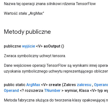
Nazwa tej operacji znana silnikowi rdzenia TensorFlow
Wartość stała:
„ArgMax”
Metody publiczne
publiczne
wyjście
<V>
as
Output
()
Zwraca symboliczny uchwyt tensora.
Dane wejściowe operacji TensorFlow są wynikami innej operac
uzyskania symbolicznego uchwytu reprezentującego obliczen
public static
Arg
Max
<V>
create
(Zakres
zakresu
,
Operan
Operand
<? rozszerza
TNumber
> wymiar
,
Klasa <V> typ wy
Metoda fabryczna służąca do tworzenia klasy opakowującej 