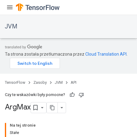
JVM
Ta strona została przetłumaczona przez
Cloud Translation API
.
TensorFlow
Zasoby
JVM
API
Czy te wskazówki były pomocne?
Arg
Max
Na tej stronie
Stałe