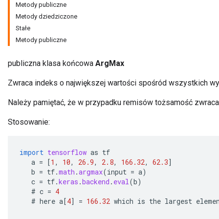
Metody publiczne
Metody dziedziczone
Stałe
Metody publiczne
publiczna klasa końcowa
ArgMax
Zwraca indeks o największej wartości spośród wszystkich w
Należy pamiętać, że w przypadku remisów tożsamość zwracane
Stosowanie:
import
tensorflow
as
tf
a
=
[
1
,
10
,
26.9
,
2.8
,
166.32
,
62.3
]
b
=
tf
.
math
.
argmax
(
input
=
a
)
c
=
tf
.
keras
.
backend
.
eval
(
b
)
#
c
=
4
#
here
a
[
4
]
=
166.32
which
is
the
largest
eleme