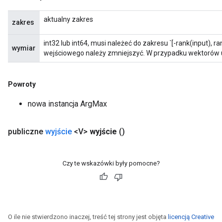
aktualny zakres
zakres
int32 lub int64, musi należeć do zakresu `[-rank(input), ra
wymiar
wejściowego należy zmniejszyć. W przypadku wektorów u
Powroty
nowa instancja ArgMax
publiczne
wyjście
<V>
wyjście
()
Czy te wskazówki były pomocne?
O ile nie stwierdzono inaczej, treść tej strony jest objęta
licencją Creative