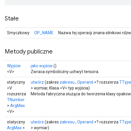
Stałe
Smyczkowy
OP_NAME
Nazwa tej operacji znana silnikowi rdz
Metody publiczne
Wyjście
jako wyjście
()
<V>
Zwraca symboliczny uchwyt tensora.
statyczny
utwórz
(zakres
zakresu
,
Operand
<? rozszerza
TTyp
<V
> wymiar, Klasa <V> typ wyjścia)
rozszerza
Metoda fabryczna służąca do tworzenia klasy opakow
TNumber
>
ArgMax
<V>
statyczny
utwórz
(zakres
zakresu
,
Operand
<? rozszerza
TTyp
ArgMax
<
> wymiar)