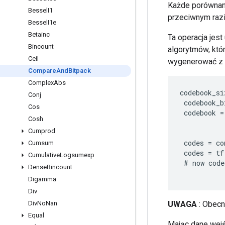
Każde porównani
Bessel
I1
przeciwnym razi
Bessel
I1e
Betainc
Ta operacja jes
Bincount
algorytmów, któ
Ceil
wygenerować z 
Compare
And
Bitpack
Complex
Abs
codebook_si
Conj
codebook_b
Cos
codebook
=
Cosh
Cumprod
codes
=
co
Cumsum
codes
=
tf
Cumulative
Logsumexp
#
now
code
Dense
Bincount
Digamma
Div
UWAGA
: Obecn
Div
No
Nan
Equal
Mając dane wejści