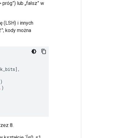
próg”) lub „fałsz” w
 (LSH) i innych
L2”; kody można
ok_bits
]
,
)
.
)
rzez 8.
kształcie `[s0, s1, ...,