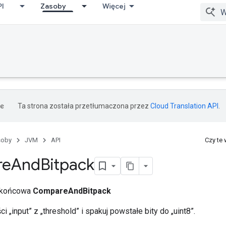
PI
Zasoby
Więcej
Ta strona została przetłumaczona przez
Cloud Translation API
.
soby
JVM
API
Czy te
re
And
Bitpack
a końcowa
CompareAndBitpack
i „input” z „threshold” i spakuj powstałe bity do „uint8”.