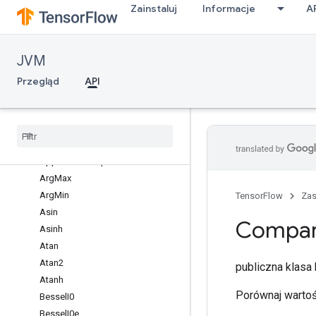
Zainstaluj
Informacje
A
org.tensorflow.op.math
Informacje ogólne
Abs
JVM
AccumulateN
Acos
Przegląd
API
Acosh
Add
Add
N
Angle
Approximate
Equal
Arg
Max
Arg
Min
TensorFlow
Za
Asin
Compa
Asinh
Atan
Atan2
publiczna klas
Atanh
Porównaj wartośc
Bessel
I0
Bessel
I0e