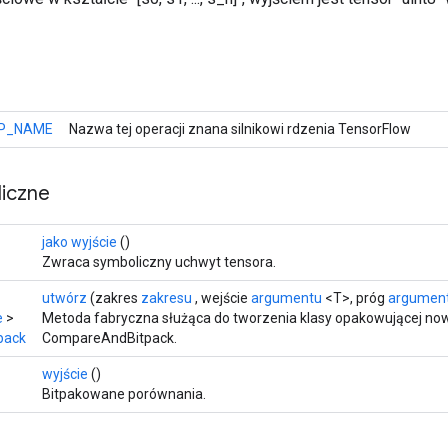
P_NAME
Nazwa tej operacji znana silnikowi rdzenia TensorFlow
iczne
jako wyjście
()
Zwraca symboliczny uchwyt tensora.
utwórz
(zakres
zakresu
, wejście
argumentu
<T>, próg
argumen
e
>
Metoda fabryczna służąca do tworzenia klasy opakowującej no
pack
CompareAndBitpack.
wyjście
()
Bitpakowane porównania.