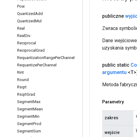
Pow
Quantized
Add
publiczne
wyjśc
Quantized
Mul
Zwraca symbolic
Real
Real
Div
Dane wejściowe 
Reciprocal
uzyskania symbo
Reciprocal
Grad
Requantization
Range
Per
Channel
public static
Co
Requantize
Per
Channel
argumentu
<T>
Rint
Round
Metoda fabryczn
Rsqrt
Rsqrt
Grad
Parametry
Segment
Max
Segment
Mean
Segment
Min
zakres
Segment
Prod
Segment
Sum
wejście