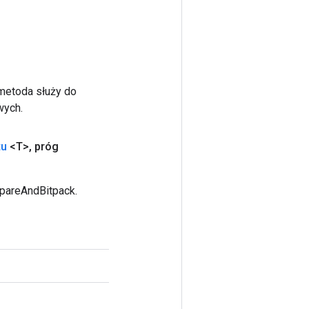
 metoda służy do
wych.
tu
<T>
,
próg
pareAndBitpack.