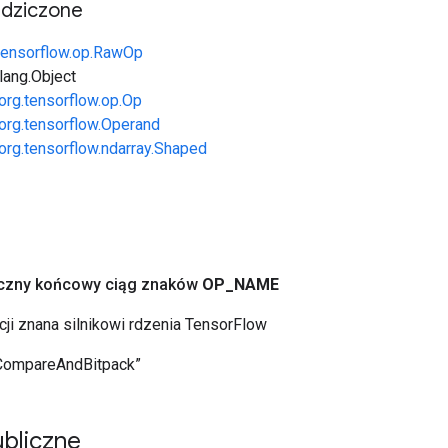
edziczone
tensorflow.op.RawOp
.lang.Object
org.tensorflow.op.Op
org.tensorflow.Operand
org.tensorflow.ndarray.Shaped
yczny końcowy ciąg znaków
OP
_
NAME
cji znana silnikowi rdzenia TensorFlow
CompareAndBitpack”
bliczne