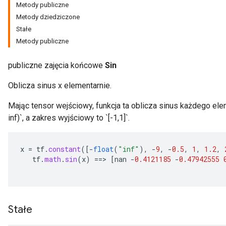
Metody publiczne
Metody dziedziczone
Stałe
Metody publiczne
publiczne zajęcia końcowe
Sin
Oblicza sinus x elementarnie.
Mając tensor wejściowy, funkcja ta oblicza sinus każdego elem
inf)`, a zakres wyjściowy to `[-1,1]`.
x
=
tf
.
constant
(
[-
float
(
"inf"
),
-
9
,
-
0.5
,
1
,
1.2
,
tf
.
math
.
sin
(
x
)
==
>
[
nan
-
0.4121185
-
0.47942555
Stałe