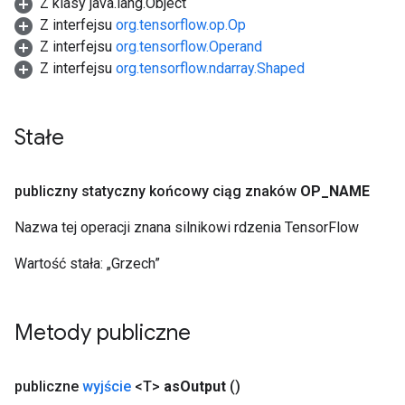
Z klasy java.lang.Object
Z interfejsu
org.tensorflow.op.Op
Z interfejsu
org.tensorflow.Operand
Z interfejsu
org.tensorflow.ndarray.Shaped
Stałe
publiczny statyczny końcowy ciąg znaków
OP
_
NAME
Nazwa tej operacji znana silnikowi rdzenia TensorFlow
Wartość stała:
„Grzech”
Metody publiczne
publiczne
wyjście
<T>
as
Output
()