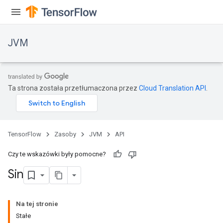
JVM
Ta strona została przetłumaczona przez
Cloud Translation API
.
TensorFlow
Zasoby
JVM
API
Czy te wskazówki były pomocne?
Sin
Na tej stronie
Stałe