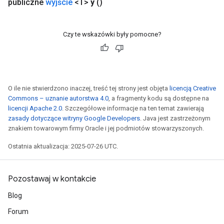
publiczne
wyjście
<T>
y
()
Czy te wskazówki były pomocne?
O ile nie stwierdzono inaczej, treść tej strony jest objęta
licencją Creative
Commons – uznanie autorstwa 4.0
, a fragmenty kodu są dostępne na
licencji Apache 2.0
. Szczegółowe informacje na ten temat zawierają
zasady dotyczące witryny Google Developers
. Java jest zastrzeżonym
znakiem towarowym firmy Oracle i jej podmiotów stowarzyszonych.
Ostatnia aktualizacja: 2025-07-26 UTC.
Pozostawaj w kontakcie
Blog
Forum