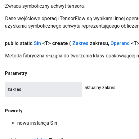
Zwraca symboliczny uchwyt tensora.
Dane wejściowe operacji TensorFlow są wynikami innej operac
uzyskania symbolicznego uchwytu reprezentującego obliczen
public static
Sin
<T>
create
(
Zakres
zakresu
,
Operand
<T>
Metoda fabryczna służąca do tworzenia klasy opakowującej n
Parametry
aktualny zakres
zakres
Powroty
nowa instancja Sin