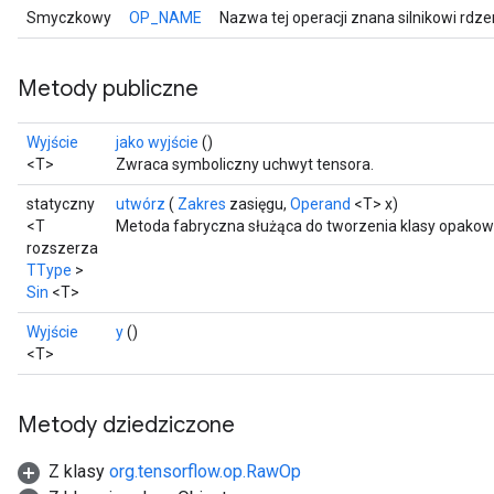
Smyczkowy
OP_NAME
Nazwa tej operacji znana silnikowi rdz
Metody publiczne
Wyjście
jako wyjście
()
<T>
Zwraca symboliczny uchwyt tensora.
statyczny
utwórz
(
Zakres
zasięgu,
Operand
<T> x)
<T
Metoda fabryczna służąca do tworzenia klasy opakowu
rozszerza
TType
>
Sin
<T>
Wyjście
y
()
<T>
Metody dziedziczone
Z klasy
org.tensorflow.op.RawOp