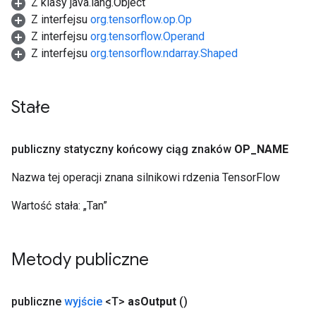
Z klasy java.lang.Object
Z interfejsu
org.tensorflow.op.Op
Z interfejsu
org.tensorflow.Operand
Z interfejsu
org.tensorflow.ndarray.Shaped
Stałe
publiczny statyczny końcowy ciąg znaków
OP
_
NAME
Nazwa tej operacji znana silnikowi rdzenia TensorFlow
Wartość stała:
„Tan”
Metody publiczne
publiczne
wyjście
<T>
as
Output
()