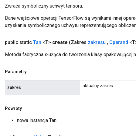
Zwraca symboliczny uchwyt tensora.
Dane wejściowe operacji TensorFlow są wynikami innej operac
uzyskania symbolicznego uchwytu reprezentującego obliczen
public static
Tan
<T>
create
(Zakres
zakresu
,
Operand
<T>
Metoda fabryczna służąca do tworzenia klasy opakowującej n
Parametry
aktualny zakres
zakres
Powroty
nowa instancja Tan