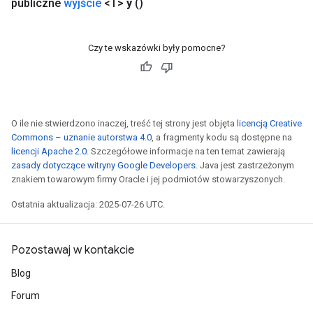
publiczne
wyjście
<T>
y
()
Czy te wskazówki były pomocne?
O ile nie stwierdzono inaczej, treść tej strony jest objęta
licencją Creative
Commons – uznanie autorstwa 4.0
, a fragmenty kodu są dostępne na
licencji Apache 2.0
. Szczegółowe informacje na ten temat zawierają
zasady dotyczące witryny Google Developers
. Java jest zastrzeżonym
znakiem towarowym firmy Oracle i jej podmiotów stowarzyszonych.
Ostatnia aktualizacja: 2025-07-26 UTC.
Pozostawaj w kontakcie
Blog
Forum