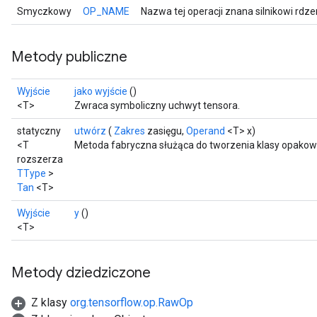
Smyczkowy
OP_NAME
Nazwa tej operacji znana silnikowi rdz
Metody publiczne
Wyjście
jako wyjście
()
<T>
Zwraca symboliczny uchwyt tensora.
statyczny
utwórz
(
Zakres
zasięgu,
Operand
<T> x)
<T
Metoda fabryczna służąca do tworzenia klasy opakow
rozszerza
TType
>
Tan
<T>
Wyjście
y
()
<T>
Metody dziedziczone
Z klasy
org.tensorflow.op.RawOp