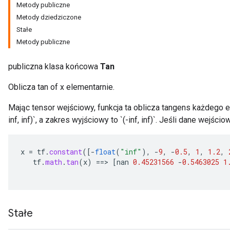
Metody publiczne
Metody dziedziczone
Stałe
Metody publiczne
publiczna klasa końcowa
Tan
Oblicza tan of x elementarnie.
Mając tensor wejściowy, funkcja ta oblicza tangens każdego e
inf, inf)`, a zakres wyjściowy to `(-inf, inf)`. Jeśli dane wejśc
x
=
tf
.
constant
(
[-
float
(
"inf"
),
-
9
,
-
0.5
,
1
,
1.2
,
tf
.
math
.
tan
(
x
)
==
>
[
nan
0.45231566
-
0.5463025
1
Stałe