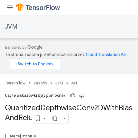
JVM
Ta strona została przetłumaczona przez
Cloud Translation API
.
TensorFlow
Zasoby
JVM
API
Czy te wskazówki były pomocne?
r
Quantized
Depthwise
Conv2DWith
Bias
And
Relu
Na tej stronie