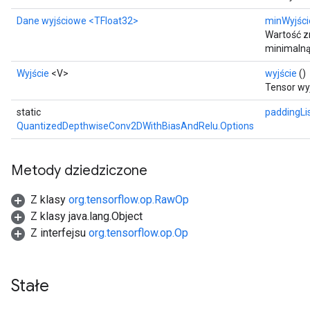
Dane wyjściowe
<TFloat32>
minWyjści
Wartość 
minimalną
Wyjście
<V>
wyjście
()
Tensor wy
static
paddingLi
QuantizedDepthwiseConv2DWithBiasAndRelu.Options
Metody dziedziczone
Z klasy
org.tensorflow.op.RawOp
Z klasy java.lang.Object
Z interfejsu
org.tensorflow.op.Op
Stałe