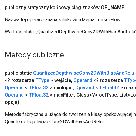
r
publiczny statyczny końcowy ciąg znaków
OP
_
NAME
t
Nazwa tej operacji znana silnikowi rdzenia TensorFlow
Wartość stała:
„QuantizedDepthwiseConv2DWithBiasAndRelu
Metody publiczne
public static
Quantized
Depthwise
Conv2DWith
Bias
And
Relu
<? rozszerza
TType
> wejście
,
Operand
<? rozszerza
TTyp
Operand
<
TFloat32
> min
Input
,
Operand
<
TFloat32
> max
I
Operand
<
TFloat32
> max
Filter
,
Class<V> out
Type
,
List<Lo
opcje)
Metoda fabryczna służąca do tworzenia klasy opakowującej 
QuantizedDepthwiseConv2DWithBiasAndRelu.