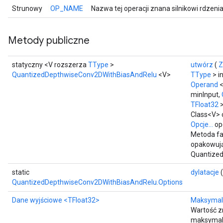
Strunowy
OP_NAME
Nazwa tej operacji znana silnikowi rdzeni
Metody publiczne
statyczny <V rozszerza
TType
>
utwórz
(
Z
QuantizedDepthwiseConv2DWithBiasAndRelu
<V>
TType
> i
Operand
minInput,
TFloat32
>
Class<V> o
Opcje...
op
Metoda fa
opakowują
Quantize
static
dylatacje
(
QuantizedDepthwiseConv2DWithBiasAndRelu.Options
Dane wyjściowe
<TFloat32>
Maksymal
Wartość z
maksymal