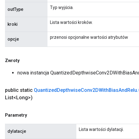
Typ wyjścia.
outType
Lista wartości kroków.
kroki
przenosi opcjonalne wartości atrybutów
opcje
ize
Zwroty
nowa instancja QuantizedDepthwiseConv2DWithBiasAn
public static
Quantized
Depthwise
Conv2DWith
Bias
And
Relu
.
Requantize
List<Long>)
ize
AndReluAndRequantize
u
Parametry
uAndRequantize
Lista wartości dylatacji.
dylatacje