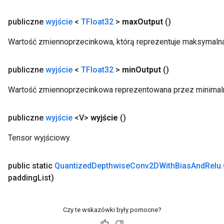
AndRelu
publiczne
wyjście
<
TFloat32
>
max
Output
()
Wartość zmiennoprzecinkowa, którą reprezentuje maksymaln
AndReluAndRequantize
publiczne
wyjście
<
TFloat32
>
min
Output
()
Wartość zmiennoprzecinkowa reprezentowana przez minimal
publiczne
wyjście
<V>
wyjście
()
Tensor wyjściowy.
public static
Quantized
Depthwise
Conv2DWith
Bias
And
Relu
.
padding
List)
Czy te wskazówki były pomocne?