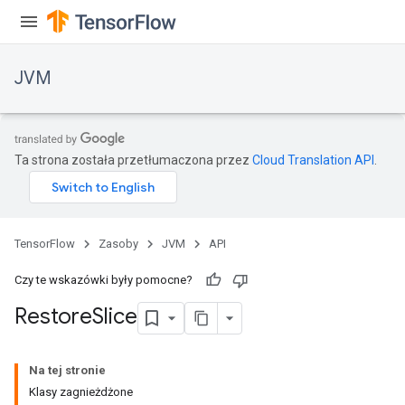
JVM
ions
Ta strona została przetłumaczona przez
Cloud Translation API
.
TensorFlow
Zasoby
JVM
API
Czy te wskazówki były pomocne?
Restore
Slice
Na tej stronie
Klasy zagnieżdżone