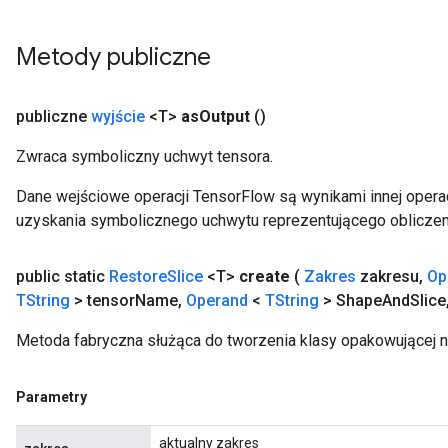
Metody publiczne
publiczne
wyjście
<T>
as
Output
()
Zwraca symboliczny uchwyt tensora.
Dane wejściowe operacji TensorFlow są wynikami innej operac
uzyskania symbolicznego uchwytu reprezentującego obliczen
public static
Restore
Slice
<T>
create
(
Zakres
zakresu
,
Op
TString
> tensor
Name
,
Operand
<
TString
> Shape
And
Slice
Metoda fabryczna służąca do tworzenia klasy opakowującej n
Parametry
aktualny zakres