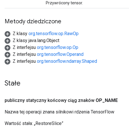
Przywrócony tensor.
Metody dziedziczone
Z klasy
org.tensorflow.op.RawOp
Z klasy java.lang.Object
Z interfejsu
org.tensorflow.op.Op
Z interfejsu
org.tensorflow.Operand
Z interfejsu
org.tensorflow.ndarray.Shaped
Stałe
publiczny statyczny końcowy ciąg znaków
OP
_
NAME
Nazwa tej operacji znana silnikowi rdzenia TensorFlow
Wartość stała:
„RestoreSlice”