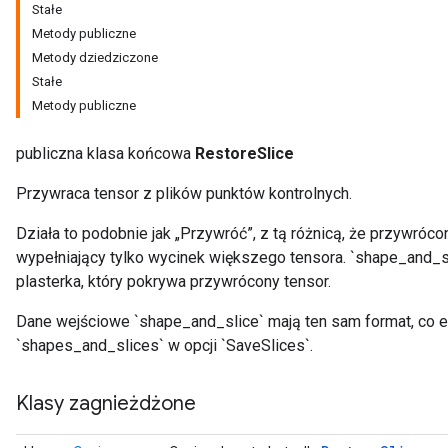
Stałe
Metody publiczne
Metody dziedziczone
r
Stałe
Metody publiczne
publiczna klasa końcowa
RestoreSlice
Przywraca tensor z plików punktów kontrolnych.
Działa to podobnie jak „Przywróć”, z tą różnicą, że przywróc
wypełniający tylko wycinek większego tensora. `shape_and_sl
plasterka, który pokrywa przywrócony tensor.
Dane wejściowe `shape_and_slice` mają ten sam format, co 
`shapes_and_slices` w opcji `SaveSlices`.
Klasy zagnieżdżone