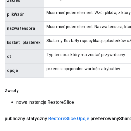
zakres
Musi mieć jeden element. Wzór plików, z któr
plikWzór
Musi mieć jeden element. Nazwa tensora, któ
nazwa tensora
Skalarny. Kształty i specyfikacje plasterków
kształt i plasterek
Typ tensora, który ma zostać przywrócony.
dt
przenosi opcjonalne wartości atrybutów
opcje
Zwroty
nowa instancja RestoreSlice
nt
publiczny statyczny
Restore
Slice
.
Opcje
preferowany
Shar