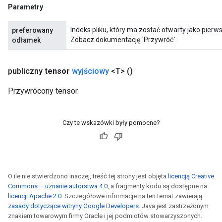
Parametry
Indeks pliku, który ma zostać otwarty jako pierwszy
preferowany
Zobacz dokumentację `Przywróć`.
odłamek
op
m
publiczny
tensor
wyjściowy
<T>
()
Przywrócony tensor.
d
tDescent
Czy te wskazówki były pomocne?
O ile nie stwierdzono inaczej, treść tej strony jest objęta
licencją Creative
Commons – uznanie autorstwa 4.0
, a fragmenty kodu są dostępne na
licencji Apache 2.0
. Szczegółowe informacje na ten temat zawierają
zasady dotyczące witryny Google Developers
. Java jest zastrzeżonym
znakiem towarowym firmy Oracle i jej podmiotów stowarzyszonych.