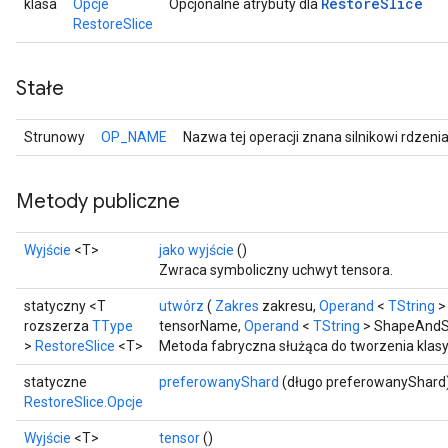
Restore
Slice
klasa
Opcje
Opcjonalne atrybuty dla
RestoreSlice
Stałe
Strunowy
OP_NAME
Nazwa tej operacji znana silnikowi rdzeni
Metody publiczne
Wyjście
<T>
jako wyjście
()
Zwraca symboliczny uchwyt tensora.
statyczny <T
utwórz
(
Zakres
zakresu,
Operand
<
TString
> 
rozszerza
TType
tensorName,
Operand
<
TString
> ShapeAndSl
>
RestoreSlice
<T>
Metoda fabryczna służąca do tworzenia klasy
statyczne
preferowanyShard
(długo preferowanyShard
RestoreSlice.Opcje
Wyjście
<T>
tensor
()